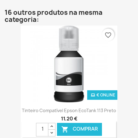
16 outros produtos na mesma
categoria:
favorite_border
€ ONLINE
Tinteiro Compatível Epson EcoTank 113 Preto
11,20 €
COMPRAR
