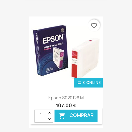
favorite_border
€ ONLINE
Epson S020126 M
107,00 €
COMPRAR
