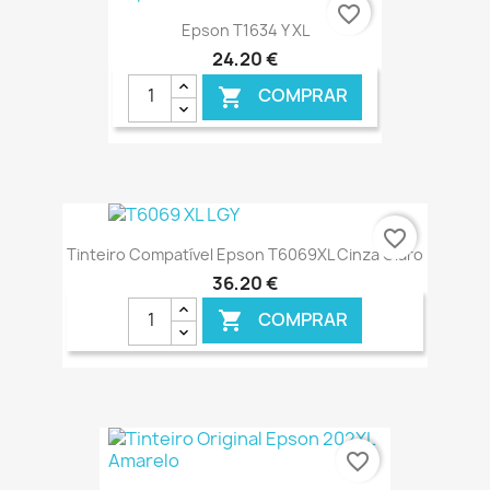
€ ONLINE
favorite_border
Epson T1634 Y XL
24,20 €
COMPRAR

€ ONLINE
favorite_border
Tinteiro Compatível Epson T6069XL Cinza Claro
36,20 €
COMPRAR

€ ONLINE
favorite_border