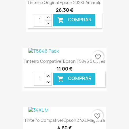
Tinteiro Original Epson 202XL Amarelo
26,30 €
COMPRAR

€ ONLINE
favorite_border
Tinteiro Compatível Epson T5846 5 Cores
11,00 €
COMPRAR

€ ONLINE
favorite_border
Tinteiro Compatível Epson 34XL Magenta
4,60 €