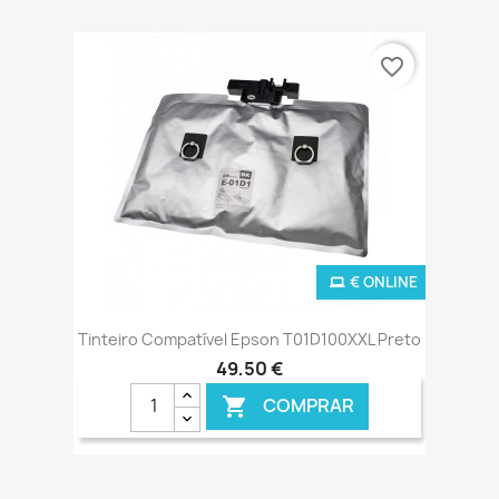
favorite_border
€ ONLINE
Tinteiro Compatível Epson T01D100XXL Preto
49,50 €
COMPRAR
