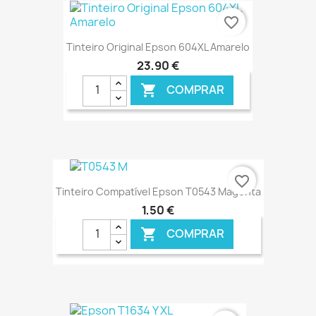
favorite_border
Tinteiro Original Epson 604XL Amarelo
23,90 €
COMPRAR

€ ONLINE
favorite_border
Tinteiro Compatível Epson T0543 Magenta
1,50 €
COMPRAR
