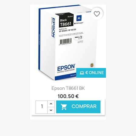
favorite_border
€ ONLINE
Epson T8661 BK
100,50 €
COMPRAR
