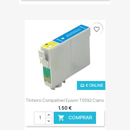
favorite_border
€ ONLINE
Tinteiro Compatível Epson T0592 Ciano
1,50 €
COMPRAR
