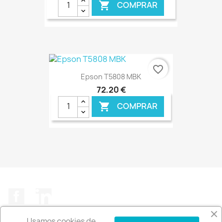
COMPRAR

€ ONLINE
favorite_border
Epson T5808 MBK
72,20 €
COMPRAR

€ ONLINE
Facebook
LinkedIn
Usamos cookies de