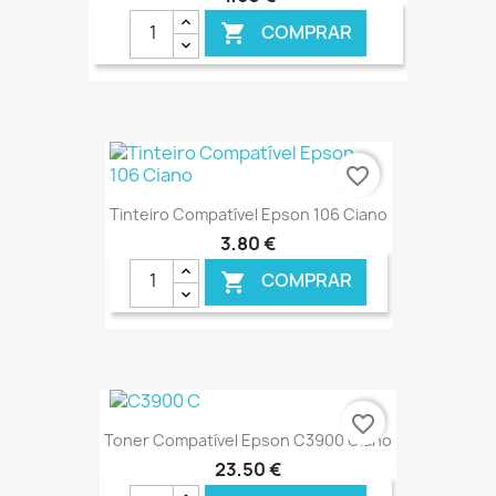
COMPRAR

€ ONLINE
favorite_border
Tinteiro Compatível Epson 106 Ciano
3,80 €
COMPRAR

€ ONLINE
favorite_border
Toner Compatível Epson C3900 Ciano
23,50 €