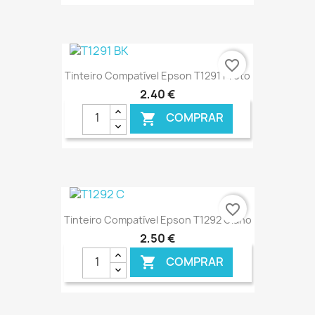
€ ONLINE
favorite_border
Tinteiro Compatível Epson T1291 Preto
2,40 €
COMPRAR

€ ONLINE
favorite_border
Tinteiro Compatível Epson T1292 Ciano
2,50 €
COMPRAR
