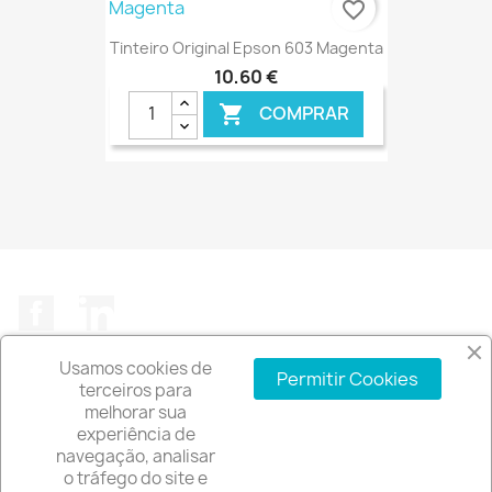
favorite_border
Tinteiro Original Epson 603 Magenta
10,60 €
COMPRAR

€ ONLINE
Facebook
LinkedIn
Usamos cookies de
Permitir Cookies
terceiros para
melhorar sua
experiência de
A EMPRESA

navegação, analisar
o tráfego do site e