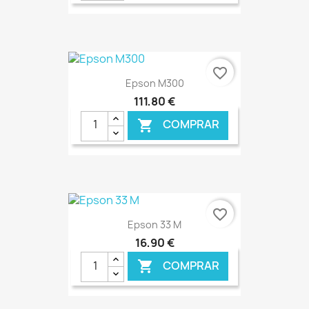
€ ONLINE
favorite_border
Epson M300
111,80 €
COMPRAR

€ ONLINE
favorite_border
Epson 33 M
16,90 €
COMPRAR
