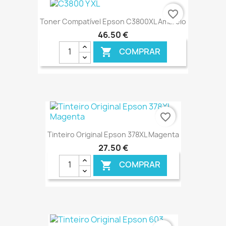
€ ONLINE
favorite_border
Toner Compatível Epson C3800XL Amarelo
46,50 €
COMPRAR

€ ONLINE
favorite_border
Tinteiro Original Epson 378XL Magenta
27,50 €
COMPRAR

€ ONLINE