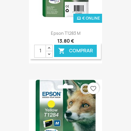
€ ONLINE
Epson T1283 M
13,80 €
COMPRAR

favorite_border