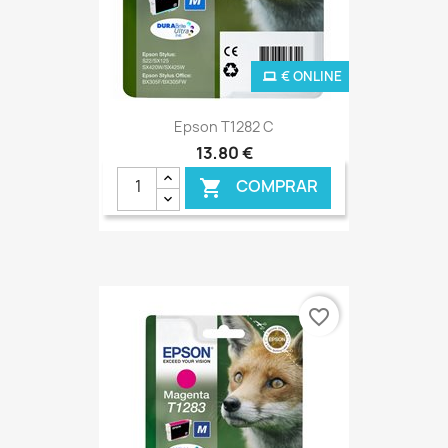
€ ONLINE
Epson T1282 C
13,80 €
COMPRAR

favorite_border