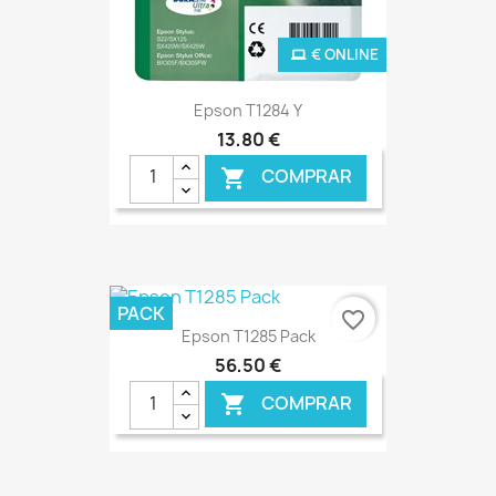
€ ONLINE
Epson T1284 Y
13,80 €
COMPRAR

PACK
favorite_border
Epson T1285 Pack
56,50 €
COMPRAR
