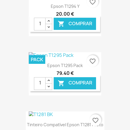
favorite_border
Epson T1294 Y
20,00 €
COMPRAR

€ ONLINE
PACK
favorite_border
Epson T1295 Pack
79,40 €
COMPRAR

€ ONLINE
favorite_border
Tinteiro Compatível Epson T1281 Preto