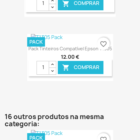
COMPRAR

€ ONLINE
PACK
favorite_border
Pack Tinteiros Compatível Epson T1305
12,00 €
COMPRAR

€ ONLINE
16 outros produtos na mesma
categoria:
PACK
favorite_border