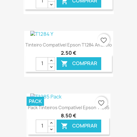
COMPRAR

€ ONLINE
favorite_border
Tinteiro Compatível Epson T1284 Amarelo
2,50 €
COMPRAR

€ ONLINE
PACK
favorite_border
Pack Tinteiros Compatível Epson T1285
8,50 €
COMPRAR
