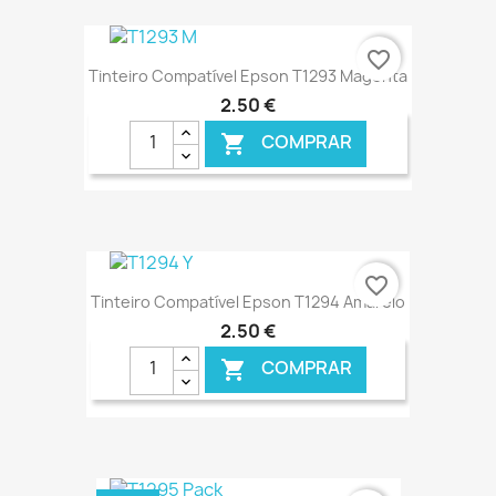
€ ONLINE
favorite_border
Tinteiro Compatível Epson T1293 Magenta
2,50 €
COMPRAR

€ ONLINE
favorite_border
Tinteiro Compatível Epson T1294 Amarelo
2,50 €
COMPRAR
