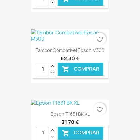
€ ONLINE
favorite_border
Tambor Compatível Epson M300
62,30 €
COMPRAR

€ ONLINE
favorite_border
Epson T1631 BK XL
31,70 €
COMPRAR
