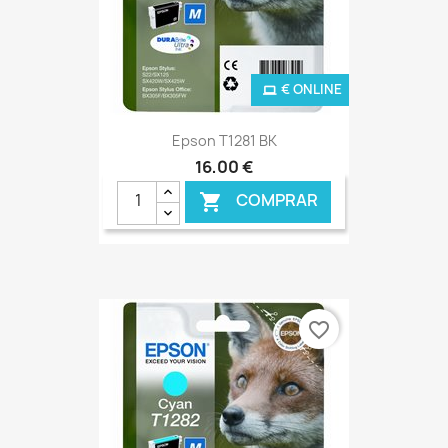
€ ONLINE
Epson T1281 BK
16,00 €
COMPRAR

favorite_border