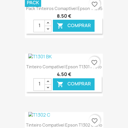
€ ONLINE
PACK
favorite_border
Pack Tinteiros Comaptível Epson T1295
8,50 €
COMPRAR

€ ONLINE
favorite_border
Tinteiro Compatível Epson T1301 Preto
4,50 €
COMPRAR

€ ONLINE
favorite_border
Tinteiro Compatível Epson T1302 Ciano