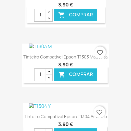
3,90 €
COMPRAR

€ ONLINE
favorite_border
Tinteiro Compatível Epson T1303 Magenta
3,90 €
COMPRAR

€ ONLINE
favorite_border
Tinteiro Compatível Epson T1304 Amarelo
3,90 €