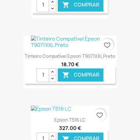
COMPRAR

€ ONLINE
favorite_border
Tinteiro Compatível Epson T9071XXL Preto
18,70 €
COMPRAR

€ ONLINE
favorite_border
Epson T516 LC
327,00 €
COMPRAR
