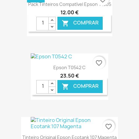
Pack Tinteiros Compatível Epson T1305
12,00 €
COMPRAR

€ ONLINE
favorite_border
Epson T0542 C
23,50 €
COMPRAR

€ ONLINE
favorite_border
Tinteiro Original Epson Ecotank 107 Magenta