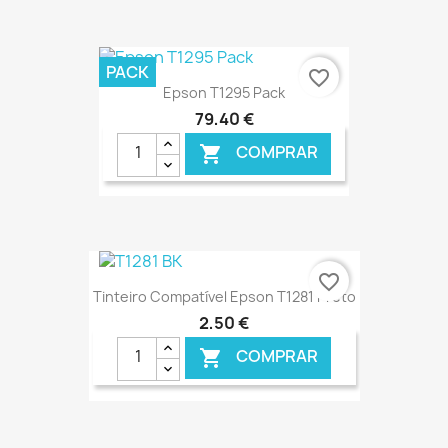
€ ONLINE
PACK
favorite_border
Epson T1295 Pack
79,40 €
COMPRAR

€ ONLINE
favorite_border
Tinteiro Compatível Epson T1281 Preto
2,50 €
COMPRAR
