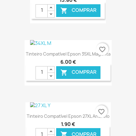
COMPRAR

€ ONLINE
favorite_border
Tinteiro Compatível Epson 35XL Magenta
6,00 €
COMPRAR

€ ONLINE
favorite_border
Tinteiro Compatível Epson 27XL Amarelo
1,90 €
COMPRAR
