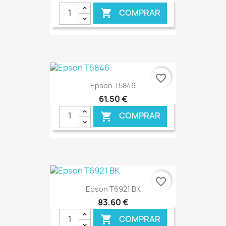
COMPRAR

€ ONLINE
favorite_border
Epson T5846
61,50 €
COMPRAR

€ ONLINE
favorite_border
Epson T6921 BK
83,60 €
COMPRAR
