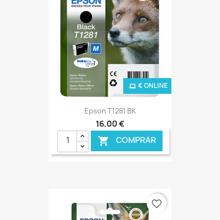
€ ONLINE
Epson T1281 BK
16,00 €
COMPRAR

favorite_border