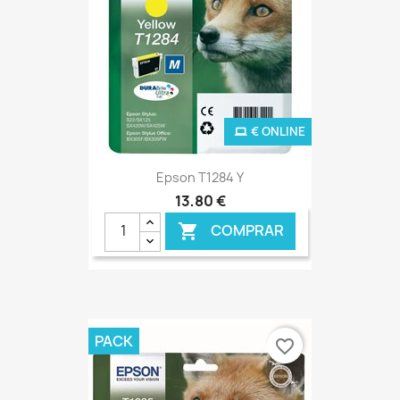
€ ONLINE
Epson T1284 Y
13,80 €
COMPRAR

PACK
favorite_border