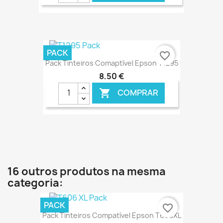
€ ONLINE
PACK
favorite_border
Pack Tinteiros Comaptível Epson T1295
8,50 €
COMPRAR

€ ONLINE
16 outros produtos na mesma
categoria:
PACK
favorite_border
Pack Tinteiros Compatível Epson T606XL