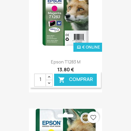
€ ONLINE
Epson T1283 M
13,80 €
COMPRAR

favorite_border