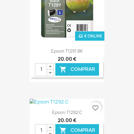
€ ONLINE
Epson T1291 BK
20,00 €
COMPRAR

favorite_border
Epson T1292 C
20,00 €
COMPRAR
