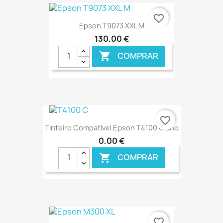
€ ONLINE
favorite_border
Epson T9073 XXL M
130,00 €
COMPRAR

€ ONLINE
favorite_border
Tinteiro Compatível Epson T4100 Ciano
0,00 €
COMPRAR

€ ONLINE
favorite_border