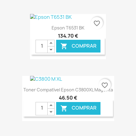
€ ONLINE
favorite_border
Epson T6531 BK
134,70 €
COMPRAR

€ ONLINE
favorite_border
Toner Compatível Epson C3800XL Magenta
46,50 €
COMPRAR
