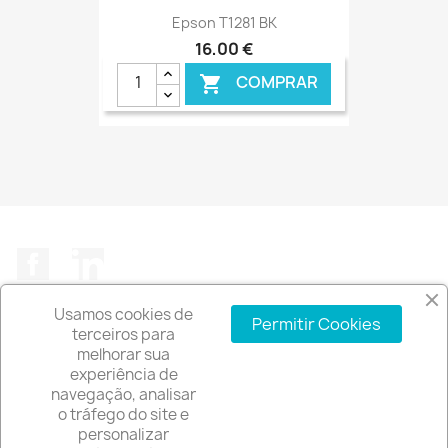
Epson T1281 BK
16,00 €
COMPRAR

Facebook
LinkedIn
Usamos cookies de
Permitir Cookies
terceiros para
melhorar sua
experiência de
A EMPRESA

navegação, analisar
o tráfego do site e
INFORMAÇÃO DA LOJA
keyboard_arrow_down
personalizar