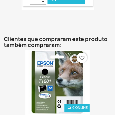
€ ONLINE
Clientes que compraram este produto
também compraram:
favorite_border
€ ONLINE