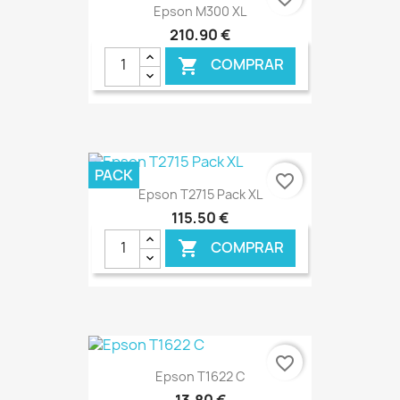
Epson M300 XL
210,90 €
COMPRAR

€ ONLINE
PACK
favorite_border
Epson T2715 Pack XL
115,50 €
COMPRAR

€ ONLINE
favorite_border
Epson T1622 C
13,80 €