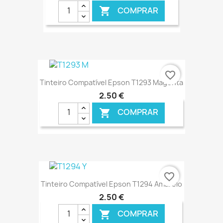
COMPRAR

favorite_border
Tinteiro Compatível Epson T1293 Magenta
2,50 €
COMPRAR

€ ONLINE
favorite_border
Tinteiro Compatível Epson T1294 Amarelo
2,50 €
COMPRAR
