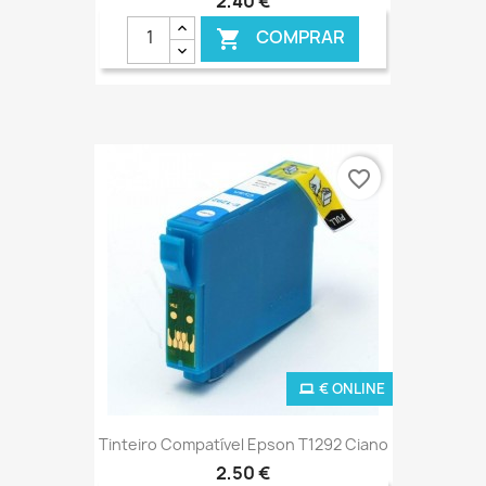
2,40 €
COMPRAR

€ ONLINE
favorite_border
€ ONLINE
Tinteiro Compatível Epson T1292 Ciano
2,50 €