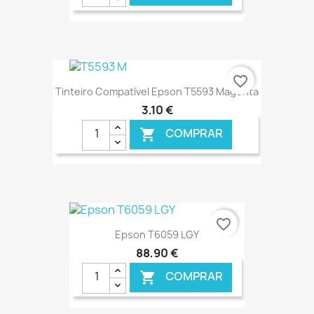
€ ONLINE
favorite_border
Tinteiro Compatível Epson T5593 Magenta
3,10 €
COMPRAR

€ ONLINE
favorite_border
Epson T6059 LGY
88,90 €
COMPRAR
