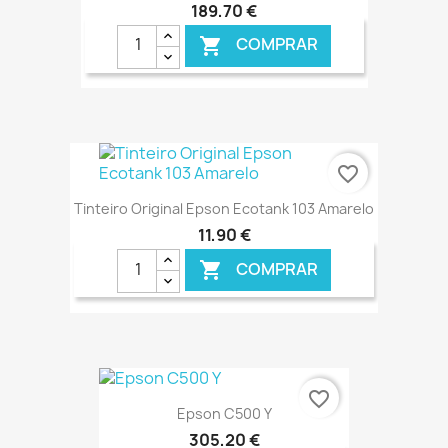
189,70 €
COMPRAR

€ ONLINE
favorite_border
Tinteiro Original Epson Ecotank 103 Amarelo
11,90 €
COMPRAR

€ ONLINE
favorite_border
Epson C500 Y
305,20 €