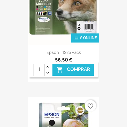
€ ONLINE
Epson T1285 Pack
56,50 €
COMPRAR

favorite_border