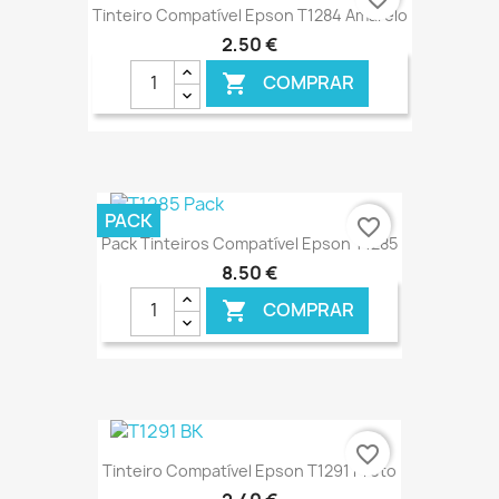
Tinteiro Compatível Epson T1284 Amarelo
2,50 €
COMPRAR

€ ONLINE
PACK
favorite_border
Pack Tinteiros Compatível Epson T1285
8,50 €
COMPRAR

€ ONLINE
favorite_border
Tinteiro Compatível Epson T1291 Preto