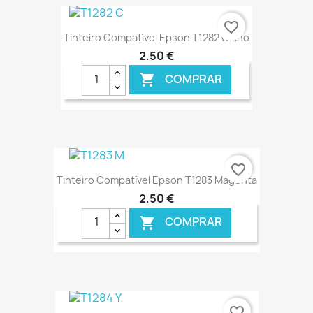
€ ONLINE
favorite_border
Tinteiro Compatível Epson T1282 Ciano
2,50 €
COMPRAR

€ ONLINE
favorite_border
Tinteiro Compatível Epson T1283 Magenta
2,50 €
COMPRAR

€ ONLINE
favorite_border