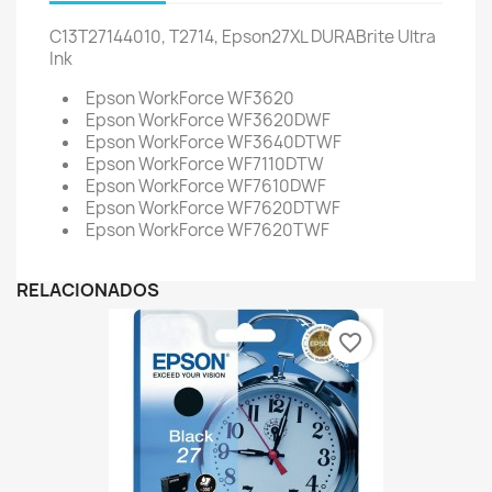
C13T27144010, T2714, Epson27XL DURABrite Ultra
Ink
Epson WorkForce WF3620
Epson WorkForce WF3620DWF
Epson WorkForce WF3640DTWF
Epson WorkForce WF7110DTW
Epson WorkForce WF7610DWF
Epson WorkForce WF7620DTWF
Epson WorkForce WF7620TWF
RELACIONADOS
favorite_border