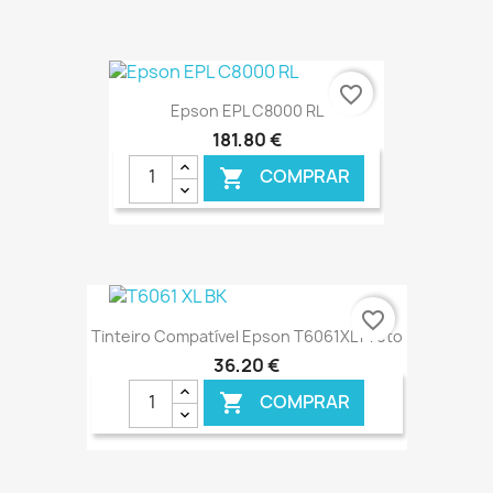
€ ONLINE
favorite_border
Epson EPL C8000 RL
181,80 €
COMPRAR

€ ONLINE
favorite_border
Tinteiro Compatível Epson T6061XL Preto
36,20 €
COMPRAR
