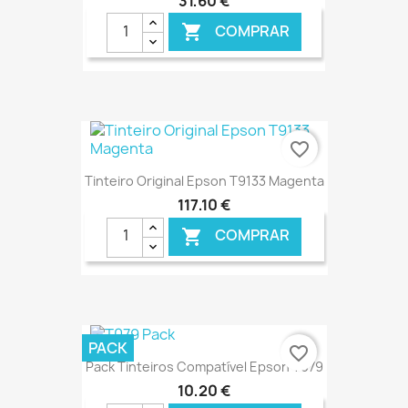
31,60 €
COMPRAR

€ ONLINE
favorite_border
Tinteiro Original Epson T9133 Magenta
117,10 €
COMPRAR

€ ONLINE
PACK
favorite_border
Pack Tinteiros Compatível Epson T079
10,20 €