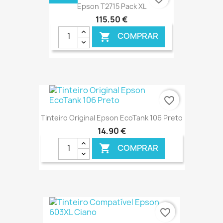
Epson T2715 Pack XL
115,50 €
COMPRAR

€ ONLINE
favorite_border
Tinteiro Original Epson EcoTank 106 Preto
14,90 €
COMPRAR

€ ONLINE
favorite_border