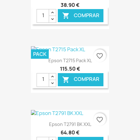
38,90 €
COMPRAR

€ ONLINE
PACK
favorite_border
Epson T2715 Pack XL
115,50 €
COMPRAR

€ ONLINE
favorite_border
Epson T2791 BK XXL
64,80 €