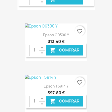
€ ONLINE
favorite_border
Epson C9300 Y
313,40 €
COMPRAR

€ ONLINE
favorite_border
Epson T5914 Y
397,80 €
COMPRAR
