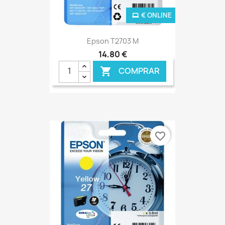
€ ONLINE
Epson T2703 M
14,80 €
COMPRAR

favorite_border