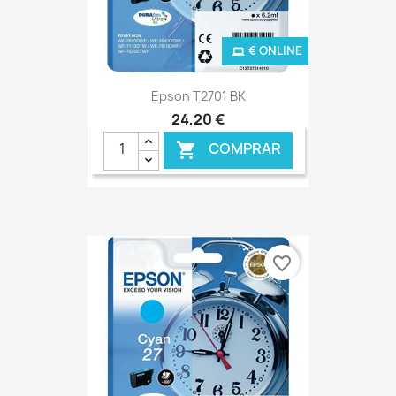
€ ONLINE
Epson T2701 BK
24,20 €
COMPRAR

favorite_border