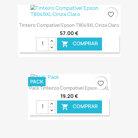
€ ONLINE
favorite_border
Tinteiro Compatível Epson T8049XL Cinza Claro
57,00 €
COMPRAR

€ ONLINE
PACK
favorite_border
Pack Tinteiros Compatível Epson 35XL
19,20 €
COMPRAR
