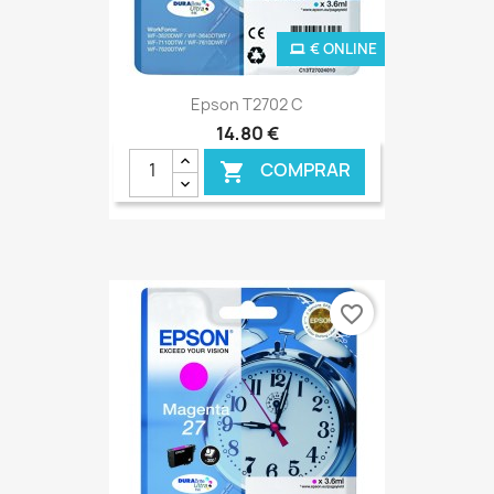
€ ONLINE
Epson T2702 C
14,80 €
COMPRAR

favorite_border