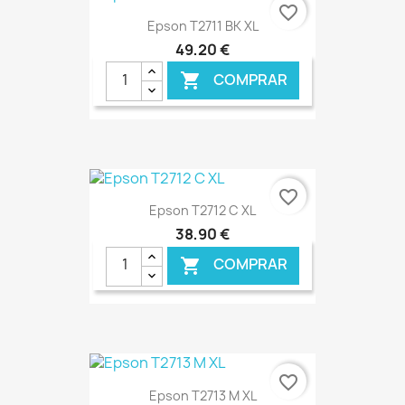
€ ONLINE
favorite_border
Epson T2711 BK XL
49,20 €
COMPRAR

€ ONLINE
favorite_border
Epson T2712 C XL
38,90 €
COMPRAR

€ ONLINE
favorite_border
Epson T2713 M XL