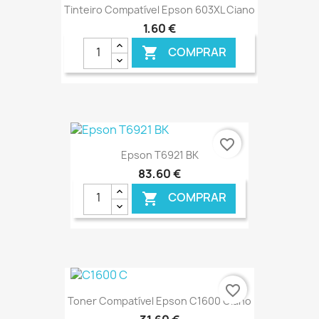
Tinteiro Compatível Epson 603XL Ciano
1,60 €
COMPRAR

€ ONLINE
favorite_border
Epson T6921 BK
83,60 €
COMPRAR

€ ONLINE
favorite_border
Toner Compatível Epson C1600 Ciano