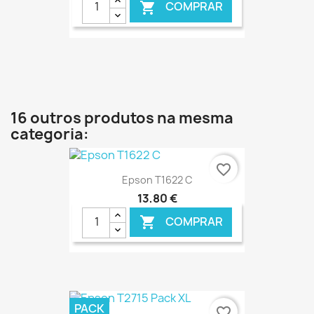
COMPRAR

€ ONLINE
16 outros produtos na mesma
categoria:
favorite_border
Epson T1622 C
13,80 €
COMPRAR

€ ONLINE
PACK
favorite_border