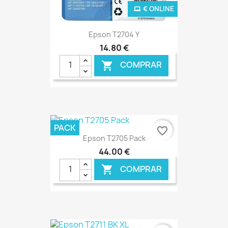
€ ONLINE
Epson T2704 Y
14,80 €
COMPRAR

PACK
favorite_border
Epson T2705 Pack
44,00 €
COMPRAR
