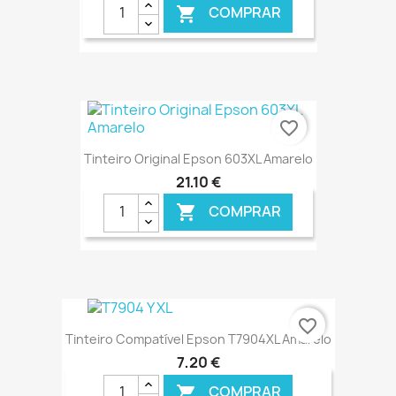
COMPRAR

€ ONLINE
favorite_border
Tinteiro Original Epson 603XL Amarelo
21,10 €
COMPRAR

€ ONLINE
favorite_border
Tinteiro Compatível Epson T7904XL Amarelo
7,20 €
COMPRAR
