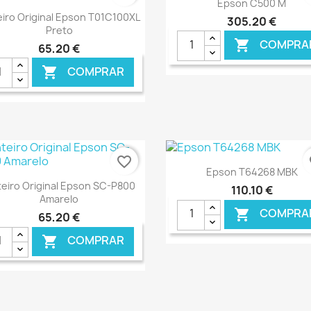

Epson C500 M
Ver+

eiro Original Epson T01C100XL
305,20 €
Preto
COMPRA

65,20 €
COMPRAR

€ ONLINE
€ O
favorite_border
fa
Ver+

Epson T64268 MBK
Ver+

teiro Original Epson SC-P800
110,10 €
Amarelo
COMPRA

65,20 €
COMPRAR

€ ONLINE
€ O