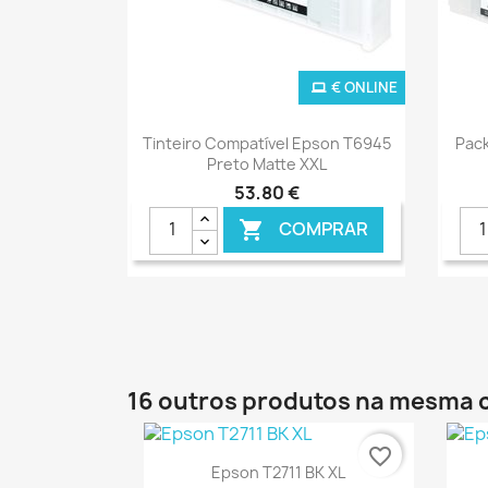
€ ONLINE
Ver+

Tinteiro Compatível Epson T6945
Pack
Preto Matte XXL
53,80 €
COMPRAR

16 outros produtos na mesma 
favorite_border
Ver+

Epson T2711 BK XL