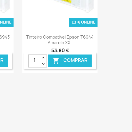
ONLINE
€ ONLINE
Ver+

T6943
Tinteiro Compatível Epson T6944
Amarelo XXL
53,80 €
R
COMPRAR
