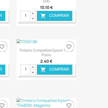
33XL
10,10 €
R
COMPRAR

NLINE
€ ONLINE
vorite_border
favorite_border
Ver+

900
Tinteiro Compatível Epson T0501
Preto
2,40 €
R
COMPRAR

NLINE
€ ONLINE
vorite_border
favorite_border