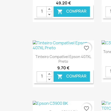
49,20 €
COMPRAR

€ ONLINE
favorite_border
Ton
Ver+

Tinteiro Compatível Epson 407XL
Preto
9,70 €
COMPRAR

€ ONLINE
favorite_border
Ver+