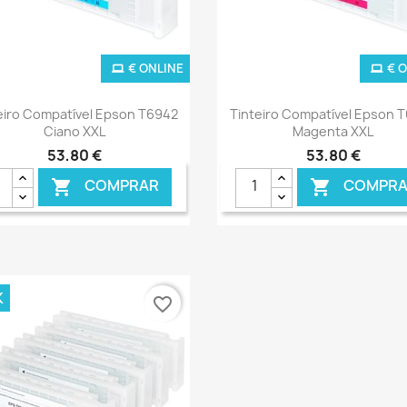
€ ONLINE
€ 
Ver+
Ver+


eiro Compatível Epson T6942
Tinteiro Compatível Epson 
Ciano XXL
Magenta XXL
53,80 €
53,80 €
COMPRAR
COMPRA


K
favorite_border