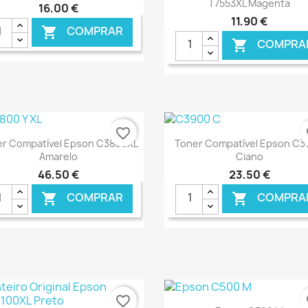
T7553XL Magenta
16,00 €
11,90 €
COMPRAR

COMPRA

€ ONLINE
€ O
favorite_border
fa
Ver+
Ver+


er Compatível Epson C3800XL
Toner Compatível Epson C3
Amarelo
Ciano
46,50 €
23,50 €
COMPRAR
COMPRA


€ ONLINE
€ O
favorite_border
fa
Ver+