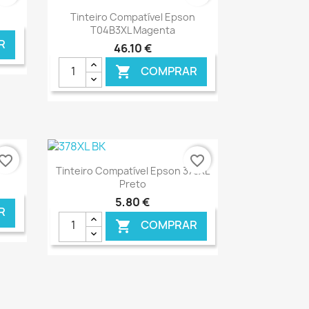
Ver+

Tinteiro Compatível Epson
T04B3XL Magenta
R
46,10 €
COMPRAR

NLINE
€ ONLINE
vorite_border
favorite_border
Ver+

Tinteiro Compatível Epson 378XL
Preto
5,80 €
R
COMPRAR

NLINE
€ ONLINE