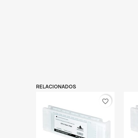
RELACIONADOS
favorite_border