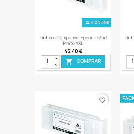
€ ONLINE
Ver+

Tinteiro Compatível Epson T6941
Tint
Preto XXL
45,40 €
COMPRAR

PAC
favorite_border