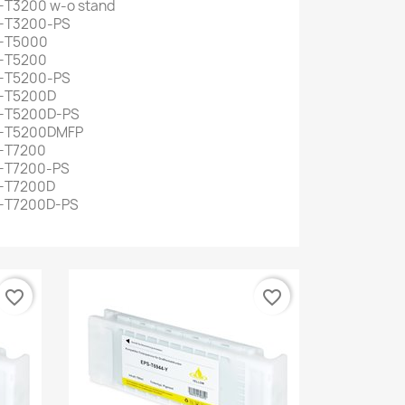
-T3200 w-o stand
C-T3200-PS
C-T5000
C-T5200
C-T5200-PS
C-T5200D
C-T5200D-PS
C-T5200DMFP
C-T7200
C-T7200-PS
C-T7200D
C-T7200D-PS
favorite_border
favorite_border