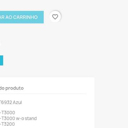
favorite_border
AR AO CARRINHO
do produto
T6932
Azul
C-T3000
-T3000 w-o stand
C-T3200