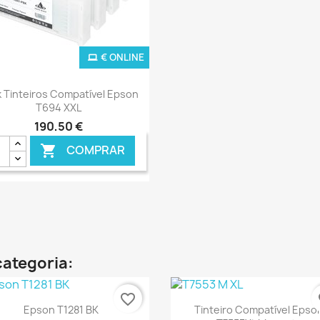
€ ONLINE
Ver+

 Tinteiros Compatível Epson
T694 XXL
190,50 €
COMPRAR

categoria:
favorite_border
fa
Ver+
Ver+


Epson T1281 BK
Tinteiro Compatível Epso