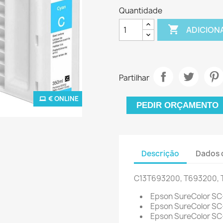
Quantidade

ADICION
Partilhar
€ ONLINE
PEDIR ORÇAMENTO
Descrição
Dados 
C13T693200, T693200, 
Epson SureColor S
Epson SureColor SC
Epson SureColor S