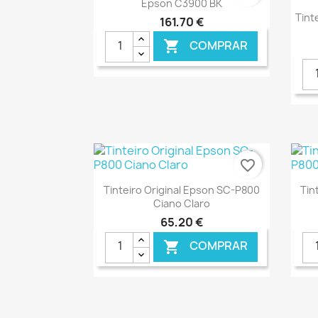

Epson C3900 BK
Tint
161,70 €
COMPRAR

€ ONLINE
favorite_border
Ver+

Tinteiro Original Epson SC-P800
Tin
Ciano Claro
65,20 €
COMPRAR

€ ONLINE