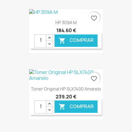
€ ONLINE
favorite_border
HP 309A M
184,60 €
COMPRAR

€ ONLINE
favorite_border
Toner Original HP SLX7400 Amarelo
239,20 €
COMPRAR
