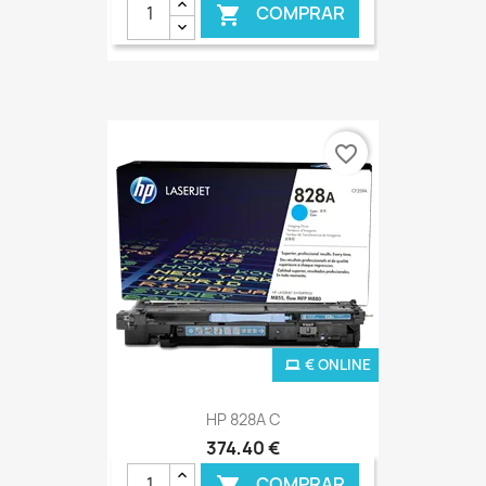
COMPRAR

favorite_border
€ ONLINE
HP 828A C
374,40 €
COMPRAR
