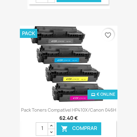
PACK
favorite_border
€ ONLINE
Pack Toners Compatível HP410X/Canon 046H
62,40 €
COMPRAR
