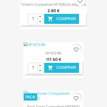
favorite_border
Tinteiro Compatível HP N364XL Magenta
2,80 €
COMPRAR

€ ONLINE
favorite_border
HP N72 BK
117,60 €
COMPRAR

€ ONLINE
PACK
favorite_border
Pack Toner Compatível HP139AD