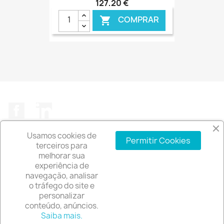
127,20 €
COMPRAR

€ ONLINE
Facebook
LinkedIn
Usamos cookies de
Permitir Cookies
terceiros para
melhorar sua
experiência de
A EMPRESA

navegação, analisar
o tráfego do site e
INFORMAÇÃO DA LOJA
keyboard_arrow_down
personalizar
conteúdo, anúncios.
© 2026 - Software de comércio eletrónico por
Saiba mais.
PrestaShop™