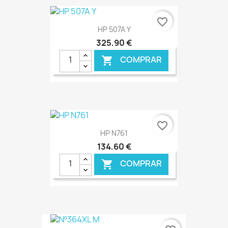
€ ONLINE
favorite_border
HP 507A Y
325,90 €
COMPRAR

€ ONLINE
favorite_border
HP N761
134,60 €
COMPRAR

€ ONLINE