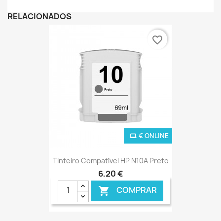
RELACIONADOS
favorite_border
€ ONLINE
Tinteiro Compatível HP N10A Preto
6,20 €
COMPRAR
