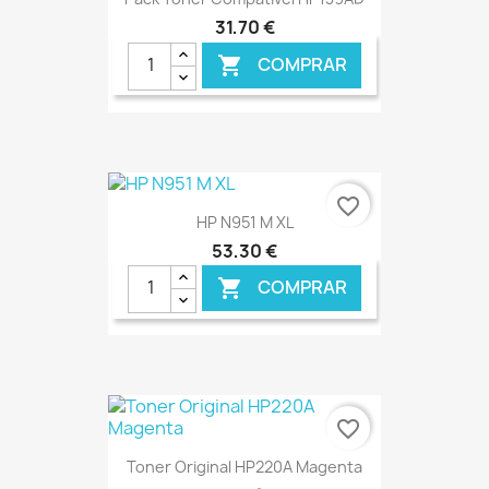
31,70 €
COMPRAR

€ ONLINE
favorite_border
HP N951 M XL
53,30 €
COMPRAR

€ ONLINE
favorite_border
Toner Original HP220A Magenta