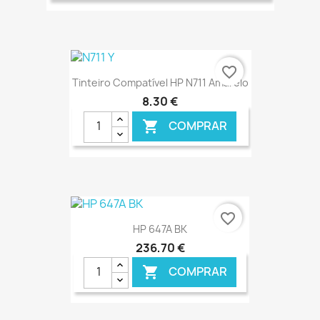
favorite_border
Tinteiro Compatível HP N711 Amarelo
8,30 €
COMPRAR

€ ONLINE
favorite_border
HP 647A BK
236,70 €
COMPRAR
