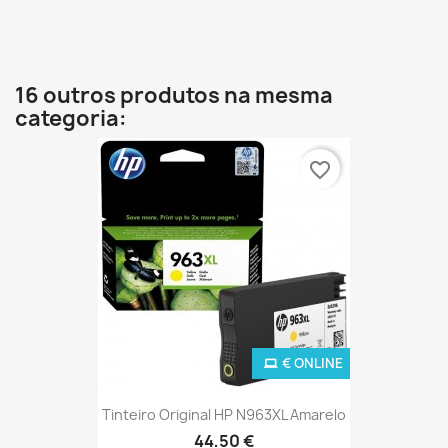
16 outros produtos na mesma
categoria:
favorite_border
€ ONLINE
Tinteiro Original HP N963XL Amarelo
44,50 €