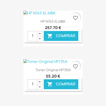
€ ONLINE
favorite_border
HP N745 XL MBK
257,70 €
COMPRAR

€ ONLINE
favorite_border
Toner Original HP135A
55,20 €
COMPRAR
