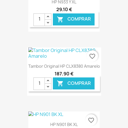
HP N933 Y XL
29,10 €
COMPRAR

favorite_border
Tambor Original HP CLX8380 Amarelo
187,90 €
COMPRAR

€ ONLINE
favorite_border
HP N901 BK XL