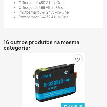
Officejet J6480 All-in-One
Officejet J6488 All-in-One
Photosmart C4424 All-in-One
Photosmart C4472 All-in-One
16 outros produtos na mesma
categoria:
favorite_border
€ ONLINE