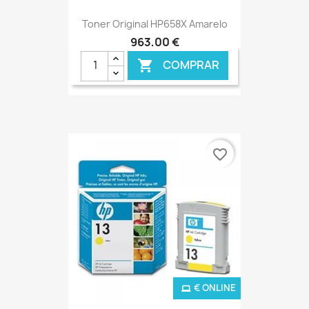
Toner Original HP658X Amarelo
963,00 €
COMPRAR

favorite_border
€ ONLINE