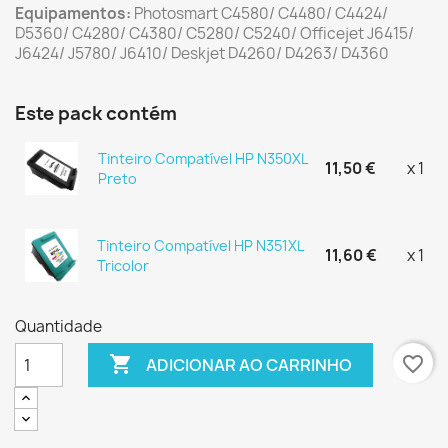
Equipamentos:
Photosmart C4580/ C4480/ C4424/
D5360/ C4280/ C4380/ C5280/ C5240/ Officejet J6415/
J6424/ J5780/ J6410/ Deskjet D4260/ D4263/ D4360
Este pack contém
Tinteiro Compatível HP N350XL
11,50 €
x 1
Preto
Tinteiro Compatível HP N351XL
11,60 €
x 1
Tricolor
Quantidade

favorite_border
ADICIONAR AO CARRINHO