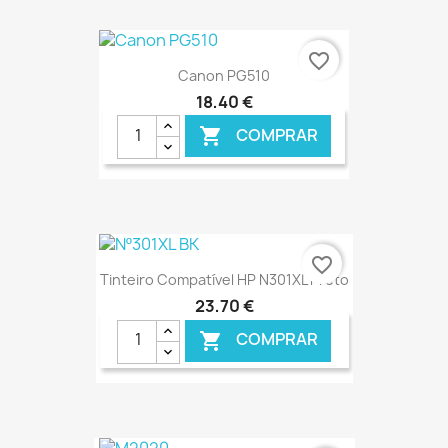
€ ONLINE
favorite_border
Canon PG510
18,40 €
COMPRAR

€ ONLINE
favorite_border
Tinteiro Compatível HP N301XL Preto
23,70 €
COMPRAR
