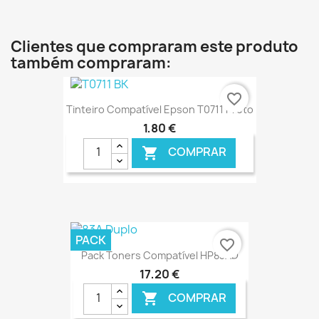
€ ONLINE
Clientes que compraram este produto
também compraram:
favorite_border
Tinteiro Compatível Epson T0711 Preto
1,80 €
COMPRAR

€ ONLINE
PACK
favorite_border
Pack Toners Compatível HP83AD
17,20 €
COMPRAR
