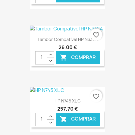
€ ONLINE
favorite_border
Tambor Compatível HP N332A
26,00 €
COMPRAR

€ ONLINE
favorite_border
HP N745 XL C
257,70 €
COMPRAR
