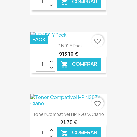
COMPRAR

€ ONLINE
PACK
favorite_border
HP N91 Y Pack
913,10 €
COMPRAR

€ ONLINE
favorite_border
Toner Compatível HP N207X Ciano
21,70 €
COMPRAR
