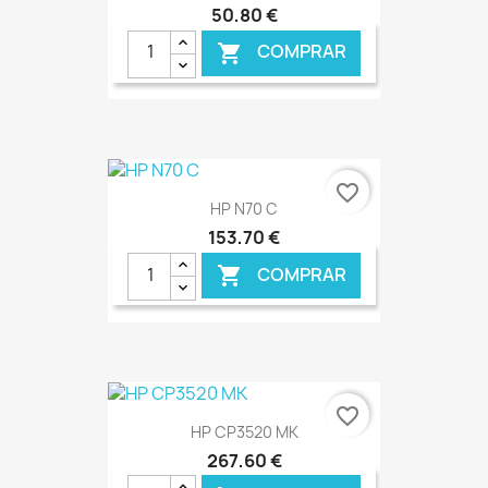
50,80 €
COMPRAR

€ ONLINE
favorite_border
HP N70 C
153,70 €
COMPRAR

€ ONLINE
favorite_border
HP CP3520 MK
267,60 €