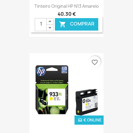
Tinteiro Original HP N13 Amarelo
40,30 €
COMPRAR

favorite_border
€ ONLINE