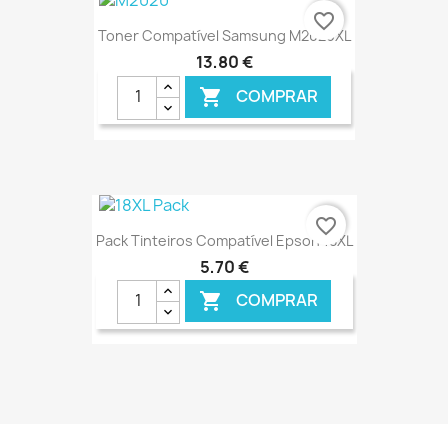
€ ONLINE
favorite_border
Toner Compatível Samsung M2020XL
13,80 €
COMPRAR

€ ONLINE
favorite_border
Pack Tinteiros Compatível Epson 18XL
5,70 €
COMPRAR

€ ONLINE