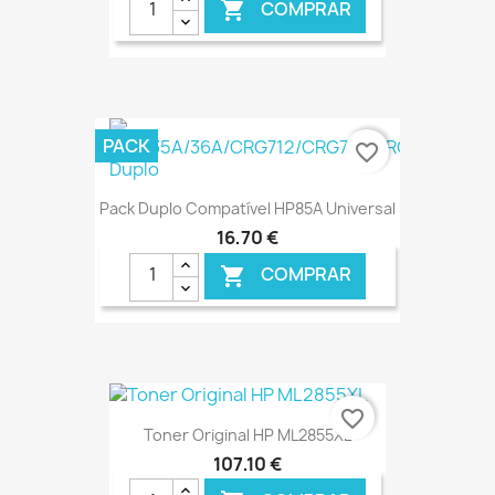
COMPRAR

€ ONLINE
PACK
favorite_border
Pack Duplo Compatível HP85A Universal
16,70 €
COMPRAR

€ ONLINE
favorite_border
Toner Original HP ML2855XL
107,10 €