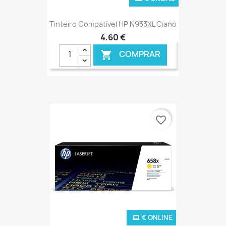
Tinteiro Compatível HP N933XL Ciano
4,60 €
COMPRAR

favorite_border
€ ONLINE