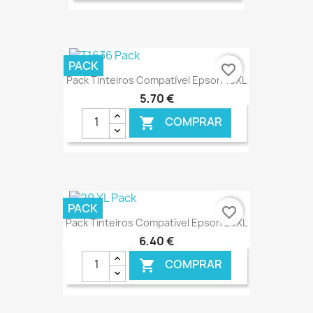
€ ONLINE
PACK
favorite_border
Pack Tinteiros Compatível Epson 16XL
5,70 €
COMPRAR

€ ONLINE
PACK
favorite_border
Pack Tinteiros Compatível Epson 29XL
6,40 €
COMPRAR
