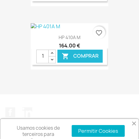
€ ONLINE
favorite_border
HP 410A M
164,00 €
COMPRAR

€ ONLINE
Facebook
LinkedIn
Usamos cookies de
Permitir Cookies
terceiros para