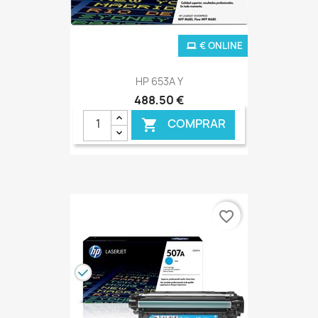
€ ONLINE
HP 653A Y
488,50 €
COMPRAR

favorite_border