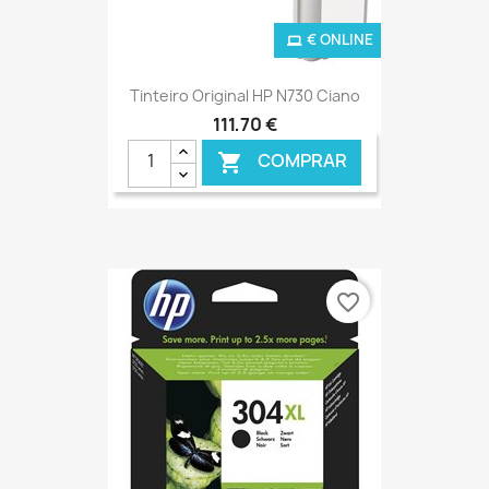
€ ONLINE
Tinteiro Original HP N730 Ciano
111,70 €
COMPRAR

favorite_border