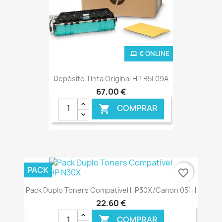
€ ONLINE
Depósito Tinta Original HP B5L09A
67,00 €
COMPRAR

PACK
favorite_border
Pack Duplo Toners Compatível HP30X/Canon 051H
22,60 €
COMPRAR
