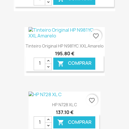
€ ONLINE
favorite_border
Tinteiro Original HP N981YC XXL Amarelo
195,80 €
COMPRAR

€ ONLINE
favorite_border
HP N728 XL C
137,10 €
COMPRAR
