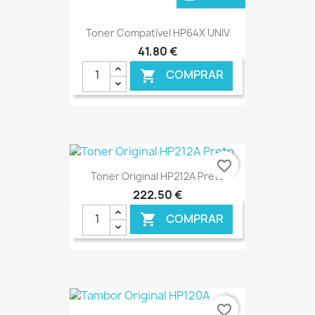
Toner Compatível HP64X UNIV
41,80 €
COMPRAR

favorite_border
Toner Original HP212A Preto
222,50 €
COMPRAR

€ ONLINE
favorite_border