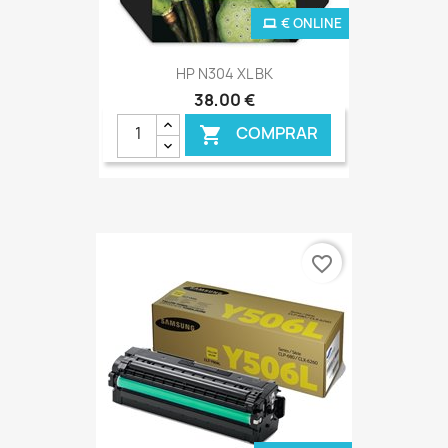
€ ONLINE
HP N304 XL BK
38,00 €
COMPRAR

favorite_border