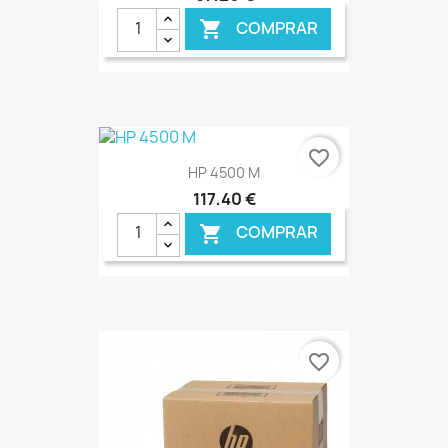
COMPRAR

€ ONLINE
favorite_border
HP 4500 M
117,40 €
COMPRAR

€ ONLINE
favorite_border