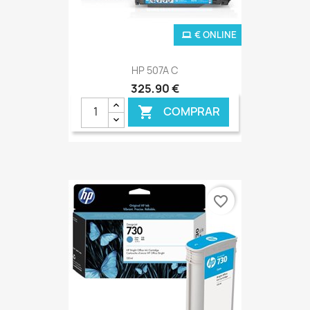
€ ONLINE
HP 507A C
325,90 €
COMPRAR

favorite_border