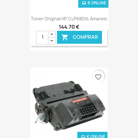
€ ONLINE
Toner Original HP CLP680XL Amarelo
144,70 €
COMPRAR

favorite_border
€ ONLINE