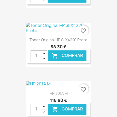
€ ONLINE
favorite_border
Toner Original HP SLX4220 Preto
58,30 €
COMPRAR

€ ONLINE
favorite_border
HP 201A M
116,90 €
COMPRAR
