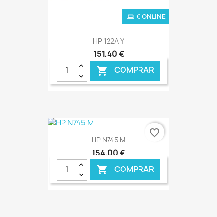
€ ONLINE
HP 122A Y
151,40 €
COMPRAR

favorite_border
HP N745 M
154,00 €
COMPRAR
