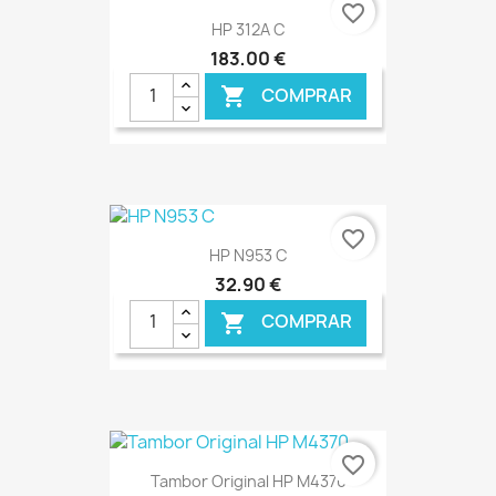
favorite_border
HP 312A C
183,00 €
COMPRAR

€ ONLINE
favorite_border
HP N953 C
32,90 €
COMPRAR

€ ONLINE
favorite_border
Tambor Original HP M4370