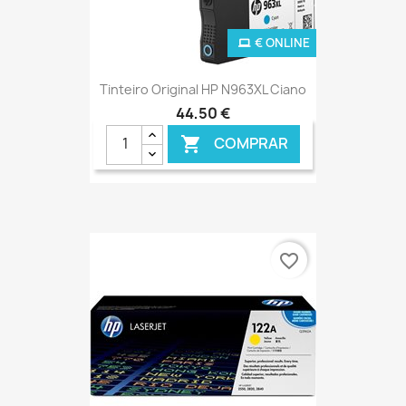
€ ONLINE
Tinteiro Original HP N963XL Ciano
44,50 €
COMPRAR

favorite_border