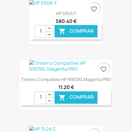
€ ONLINE
favorite_border
HP 650A Y
580,40 €
COMPRAR

€ ONLINE
favorite_border
Tinteiro Compatível HP N903XL Magenta PRO
11,20 €
COMPRAR

€ ONLINE