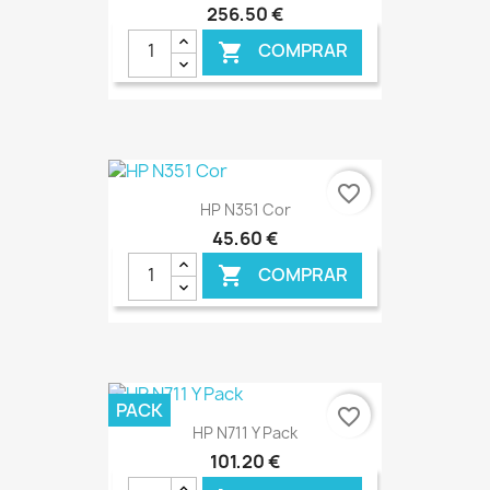
256,50 €
COMPRAR

€ ONLINE
favorite_border
HP N351 Cor
45,60 €
COMPRAR

€ ONLINE
PACK
favorite_border
HP N711 Y Pack
101,20 €