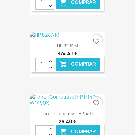
COMPRAR

€ ONLINE
favorite_border
HP 828A M
374,40 €
COMPRAR

€ ONLINE
favorite_border
Toner Compatível HP149X
29,40 €
COMPRAR
