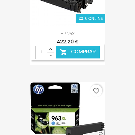
€ ONLINE
HP 25X
422,20 €
COMPRAR

favorite_border