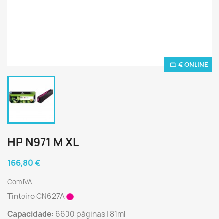
€ ONLINE
HP N971 M XL
166,80 €
Com IVA
Tinteiro CN627A
Capacidade:
6600 páginas | 81ml