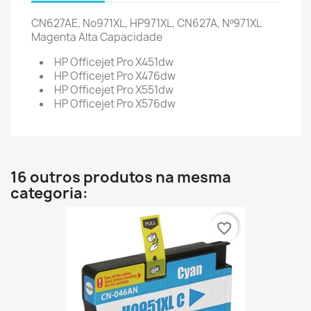
CN627AE, No971XL, HP971XL, CN627A, Nº971XL
Magenta Alta Capacidade
HP Officejet Pro X451dw
HP Officejet Pro X476dw
HP Officejet Pro X551dw
HP Officejet Pro X576dw
16 outros produtos na mesma
categoria:
favorite_border