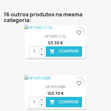
16 outros produtos na mesma
categoria:
favorite_border
HP N951 C XL
53,30 €
COMPRAR

€ ONLINE
favorite_border
HP N70 MBK
153,70 €
COMPRAR
