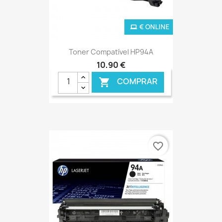
€ ONLINE
Toner Compatível HP94A
10,90 €
COMPRAR

favorite_border