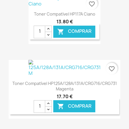
€ ONLINE
favorite_border
Toner Compatível HP117A Ciano
13,80 €
COMPRAR

€ ONLINE
favorite_border
Toner Compatível HP125A/128A/131A/CRG716/CRG731
Magenta
17,70 €
COMPRAR

€ ONLINE