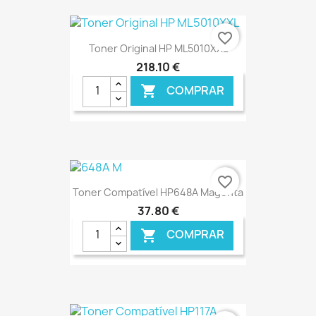
€ ONLINE
favorite_border
Toner Original HP ML5010XXL
218,10 €
COMPRAR

€ ONLINE
favorite_border
Toner Compatível HP648A Magenta
37,80 €
COMPRAR
