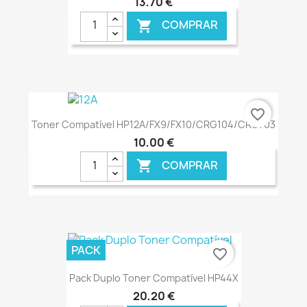
13,70 €
COMPRAR

€ ONLINE
favorite_border
Toner Compatível HP12A/FX9/FX10/CRG104/CRG703
10,00 €
COMPRAR

€ ONLINE
PACK
favorite_border
Pack Duplo Toner Compatível HP44X
20,20 €