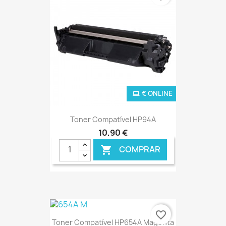
€ ONLINE
Toner Compatível HP94A
10,90 €
COMPRAR

favorite_border
Toner Compatível HP654A Magenta