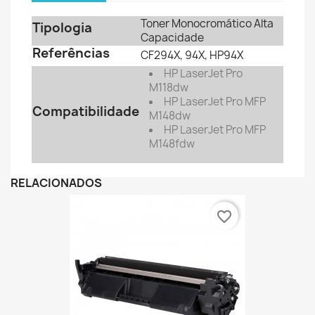
Toner Monocromático Alta
Tipologia
Capacidade
Referências
CF294X, 94X, HP94X
HP LaserJet Pro
M118dw
HP LaserJet Pro MFP
Compatibilidade
M148dw
HP LaserJet Pro MFP
M148fdw
RELACIONADOS
favorite_border