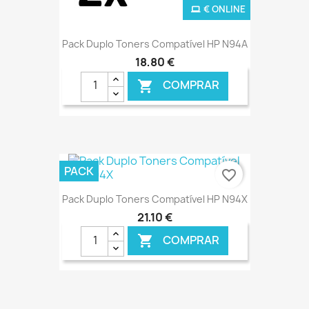
€ ONLINE
Pack Duplo Toners Compatível HP N94A
18,80 €
COMPRAR

PACK
favorite_border
Pack Duplo Toners Compatível HP N94X
21,10 €
COMPRAR

€ ONLINE