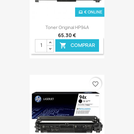
€ ONLINE
Toner Original HP94A
65,30 €
COMPRAR

favorite_border