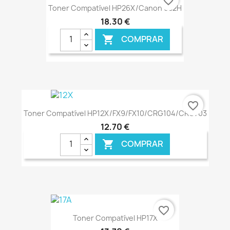
favorite_border
Toner Compatível HP26X/Canon 052H
18,30 €
COMPRAR

€ ONLINE
favorite_border
Toner Compatível HP12X/FX9/FX10/CRG104/CRG703
12,70 €
COMPRAR

€ ONLINE
favorite_border
Toner Compatível HP17X