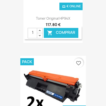
€ ONLINE
Toner Original HP94X
117,80 €
COMPRAR

PACK
favorite_border