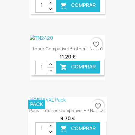
COMPRAR

€ ONLINE
favorite_border
Toner Compatível Brother TN2420
11,20 €
COMPRAR

€ ONLINE
PACK
favorite_border
Pack Tinteiros Compatível HP N364XL
9,70 €
COMPRAR
