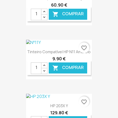
60,90 €
COMPRAR

€ ONLINE
favorite_border
Tinteiro Compatível HP N11 Amarelo
9,90 €
COMPRAR

€ ONLINE
favorite_border
HP 203X Y
129,80 €