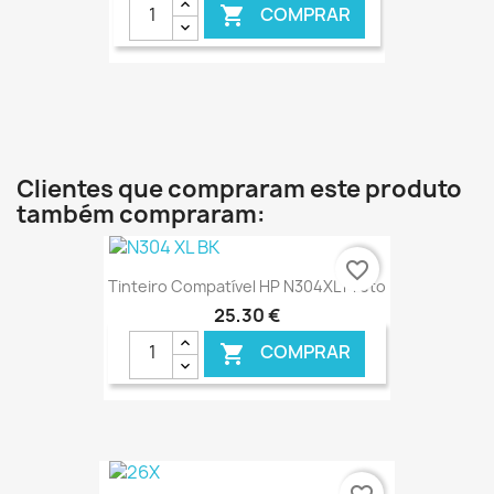
COMPRAR

€ ONLINE
Clientes que compraram este produto
também compraram:
favorite_border
Tinteiro Compatível HP N304XL Preto
25,30 €
COMPRAR

€ ONLINE