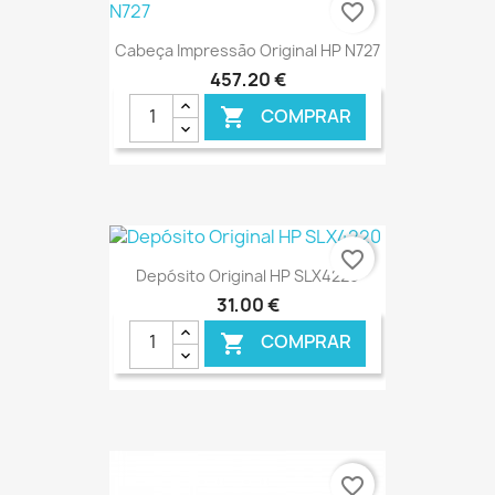
favorite_border
Cabeça Impressão Original HP N727
457,20 €
COMPRAR

€ ONLINE
favorite_border
Depósito Original HP SLX4220
31,00 €
COMPRAR

€ ONLINE
favorite_border