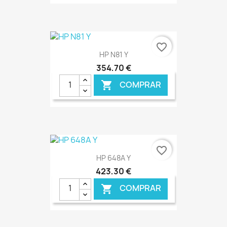
€ ONLINE
favorite_border
HP N81 Y
354,70 €
COMPRAR

€ ONLINE
favorite_border
HP 648A Y
423,30 €
COMPRAR
