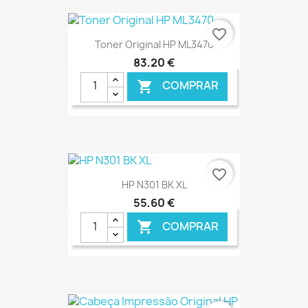
favorite_border
Toner Original HP ML3470
83,20 €
COMPRAR

€ ONLINE
favorite_border
HP N301 BK XL
55,60 €
COMPRAR

€ ONLINE