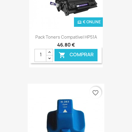
€ ONLINE
Pack Toners Compatível HP51A
46,80 €
COMPRAR

favorite_border