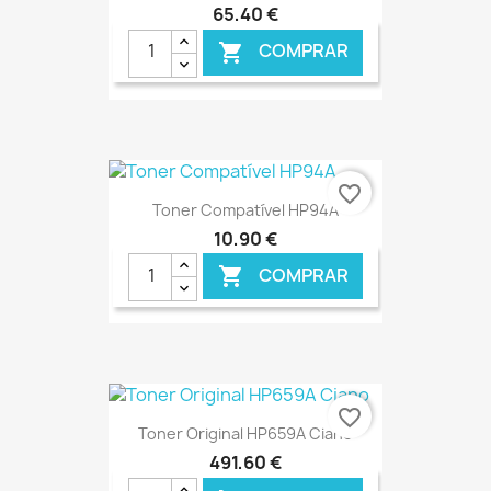
65,40 €
COMPRAR

€ ONLINE
favorite_border
Toner Compatível HP94A
10,90 €
COMPRAR

€ ONLINE
favorite_border
Toner Original HP659A Ciano
491,60 €