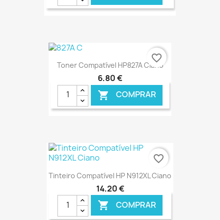
€ ONLINE
favorite_border
Toner Compatível HP827A Ciano
6,80 €
COMPRAR

€ ONLINE
favorite_border
Tinteiro Compatível HP N912XL Ciano
14,20 €
COMPRAR
