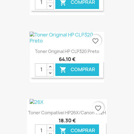
COMPRAR

€ ONLINE
favorite_border
Toner Original HP CLP320 Preto
64,10 €
COMPRAR

€ ONLINE
favorite_border
Toner Compatível HP26X/Canon 052H
18,30 €
COMPRAR
