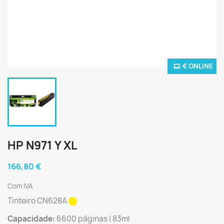
€ ONLINE
HP N971 Y XL
166,80 €
Com IVA
Tinteiro CN628A
Capacidade:
6600 páginas | 83ml