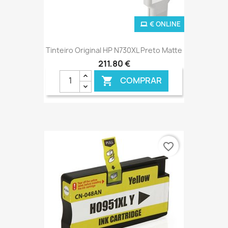
€ ONLINE
Tinteiro Original HP N730XL Preto Matte
211,80 €
COMPRAR

favorite_border