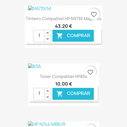
€ ONLINE
favorite_border
Tinteiro Compatível HP N973X Magenta
43,20 €
COMPRAR

€ ONLINE
favorite_border
Toner Compatível HP83A
10,00 €
COMPRAR
