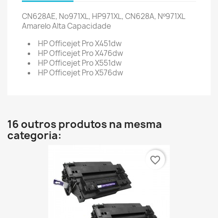
CN628AE, No971XL, HP971XL, CN628A, Nº971XL
Amarelo Alta Capacidade
HP Officejet Pro X451dw
HP Officejet Pro X476dw
HP Officejet Pro X551dw
HP Officejet Pro X576dw
16 outros produtos na mesma
categoria:
favorite_border