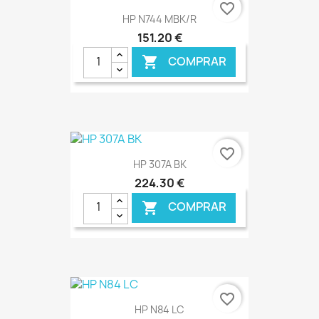
€ ONLINE
favorite_border
HP N744 MBK/R
151,20 €
COMPRAR

€ ONLINE
favorite_border
HP 307A BK
224,30 €
COMPRAR

€ ONLINE
favorite_border
HP N84 LC