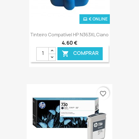
€ ONLINE
Tinteiro Compatível HP N363XL Ciano
4,60 €
COMPRAR

favorite_border