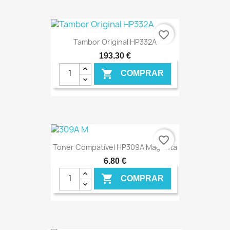
€ ONLINE
favorite_border
Tambor Original HP332A
193,30 €

COMPRAR
€ ONLINE
favorite_border
Toner Compatível HP309A Magenta
6,80 €

COMPRAR