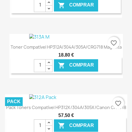

COMPRAR
€ ONLINE
favorite_border
Toner Compatível HP312A/304A/305A/CRG718 Magenta
18,80 €

COMPRAR
€ ONLINE
PACK
favorite_border
Pack Toners Compatível HP312X/304A/305X/Canon CRG718
57,50 €

COMPRAR