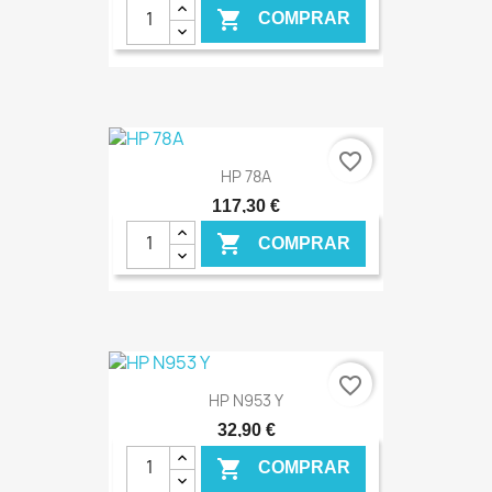

COMPRAR
€ ONLINE
favorite_border
HP 78A
117,30 €

COMPRAR
€ ONLINE
favorite_border
HP N953 Y
32,90 €

COMPRAR