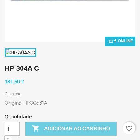
€ ONLINE
HP 304A C
181,50 €
Com IVA
Original HPCC531A
Quantidade

favorite_border
ADICIONAR AO CARRINHO