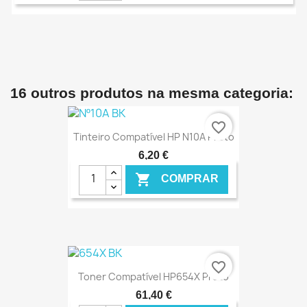
€ ONLINE
16 outros produtos na mesma categoria:
favorite_border
Tinteiro Compatível HP N10A Preto
6,20 €

COMPRAR
€ ONLINE
favorite_border
Toner Compatível HP654X Preto
61,40 €