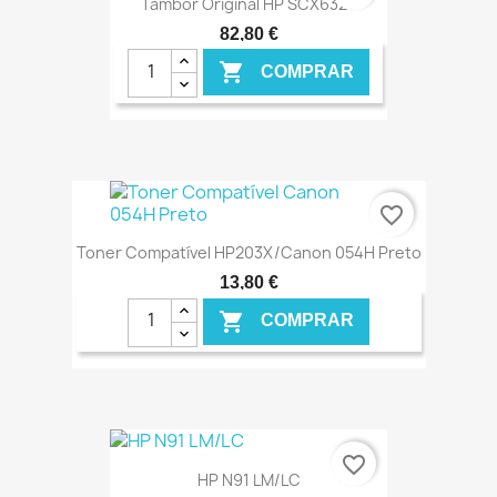
Tambor Original HP SCX6320
82,80 €

COMPRAR
€ ONLINE
favorite_border
Toner Compatível HP203X/Canon 054H Preto
13,80 €

COMPRAR
€ ONLINE
favorite_border
HP N91 LM/LC