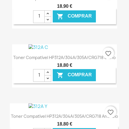
18,90 €

COMPRAR
€ ONLINE
favorite_border
Toner Compatível HP312A/304A/305A/CRG718 Ciano
18,80 €

COMPRAR
€ ONLINE
favorite_border
Toner Compatível HP312A/304A/305A/CRG718 Amarelo
18,80 €