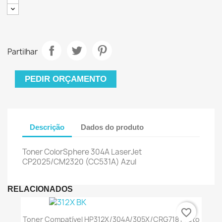
Partilhar
PEDIR ORÇAMENTO
Descrição
Dados do produto
Toner ColorSphere 304A LaserJet
CP2025/CM2320 (CC531A) Azul
RELACIONADOS
favorite_border
Toner Compatível HP312X/304A/305X/CRG718 Preto