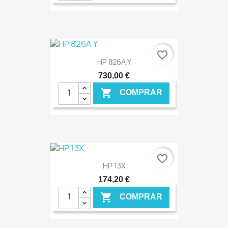
€ ONLINE
favorite_border
HP 826A Y
730,00 €

COMPRAR
€ ONLINE
favorite_border
HP 13X
174,20 €

COMPRAR