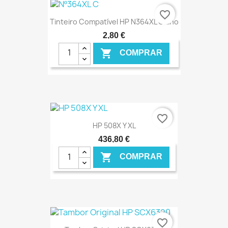
€ ONLINE
favorite_border
Tinteiro Compatível HP N364XL Ciano
2,80 €

COMPRAR
€ ONLINE
favorite_border
HP 508X Y XL
436,80 €

COMPRAR
€ ONLINE
favorite_border