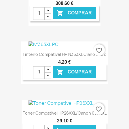
308,60 €

COMPRAR
€ ONLINE
favorite_border
Tinteiro Compatível HP N363XL Ciano Claro
4,20 €

COMPRAR
€ ONLINE
favorite_border
Toner Compatível HP26XXL/Canon 052HXL
29,10 €