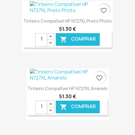
€ ONLINE
favorite_border
Tinteiro Compatível HP N727XL Preto Photo
51,30 €
COMPRAR

€ ONLINE
favorite_border
Tinteiro Compatível HP N727XL Amarelo
51,30 €
COMPRAR
