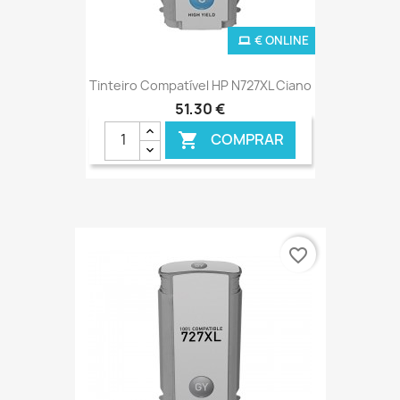
€ ONLINE
Tinteiro Compatível HP N727XL Ciano
51,30 €
COMPRAR

favorite_border