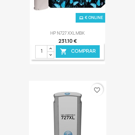
€ ONLINE
HP N727 XXL MBK
231,10 €
COMPRAR

favorite_border