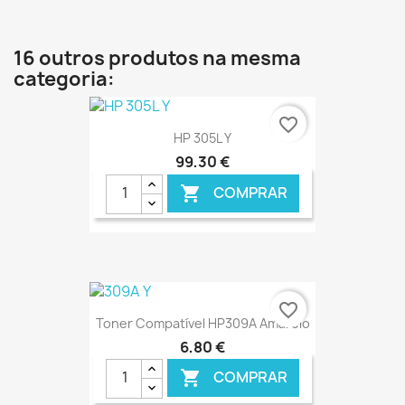
€ ONLINE
16 outros produtos na mesma
categoria:
favorite_border
HP 305L Y
99,30 €
COMPRAR

€ ONLINE
favorite_border
Toner Compatível HP309A Amarelo
6,80 €
COMPRAR
