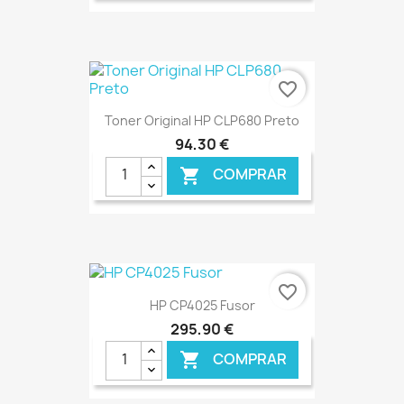
€ ONLINE
favorite_border
Toner Original HP CLP680 Preto
94,30 €
COMPRAR

€ ONLINE
favorite_border
HP CP4025 Fusor
295,90 €
COMPRAR
