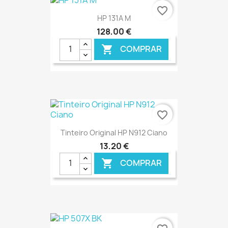
favorite_border
HP 131A M
128,00 €
COMPRAR

€ ONLINE
favorite_border
Tinteiro Original HP N912 Ciano
13,20 €
COMPRAR

€ ONLINE