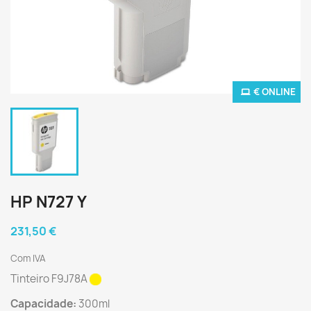
€ ONLINE
HP N727 Y
231,50 €
Com IVA
Tinteiro F9J78A
Capacidade:
300ml