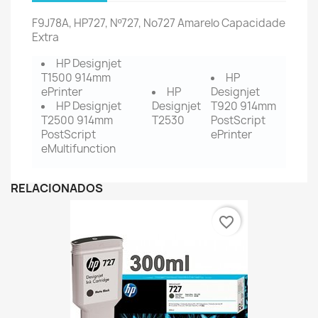
F9J78A, HP727, Nº727, No727 Amarelo Capacidade
Extra
HP Designjet
T1500 914mm
HP
ePrinter
HP
Designjet
HP Designjet
Designjet
T920 914mm
T2500 914mm
T2530
PostScript
PostScript
ePrinter
eMultifunction
RELACIONADOS
favorite_border