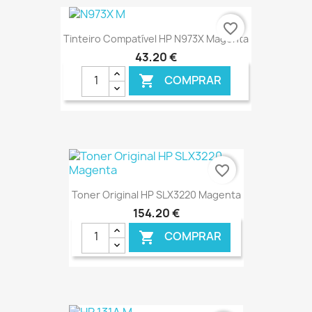
€ ONLINE
favorite_border
Tinteiro Compatível HP N973X Magenta
43,20 €
COMPRAR

€ ONLINE
favorite_border
Toner Original HP SLX3220 Magenta
154,20 €
COMPRAR

€ ONLINE