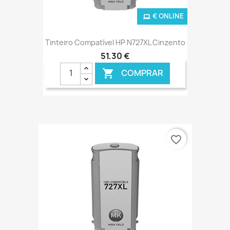
€ ONLINE
Tinteiro Compatível HP N727XL Cinzento
51,30 €
COMPRAR

favorite_border