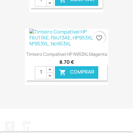
€ ONLINE
favorite_border
Tinteiro Compatível HP N953XL Magenta
8,70 €
COMPRAR

€ ONLINE
Facebook
LinkedIn