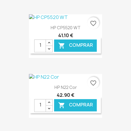
€ ONLINE
favorite_border
HP CP5520 WT
41,10 €
COMPRAR

€ ONLINE
favorite_border
HP N22 Cor
42,90 €
COMPRAR
