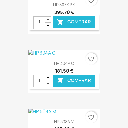
favorite_border
HP 507X BK
295,70 €
COMPRAR

€ ONLINE
favorite_border
HP 304A C
181,50 €
COMPRAR

€ ONLINE
favorite_border
HP 508A M