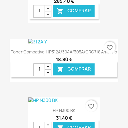
285,40 €
COMPRAR

€ ONLINE
favorite_border
Toner Compatível HP312A/304A/305A/CRG718 Amarelo
18,80 €
COMPRAR

€ ONLINE
favorite_border
HP N300 BK
31,40 €
COMPRAR
