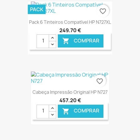
€ ONLINE
PACK
favorite_border
Pack 6 Tinteiros Compatível HP N727XL
249,70 €
COMPRAR

€ ONLINE
favorite_border
Cabeça Impressão Original HP N727
457,20 €
COMPRAR
