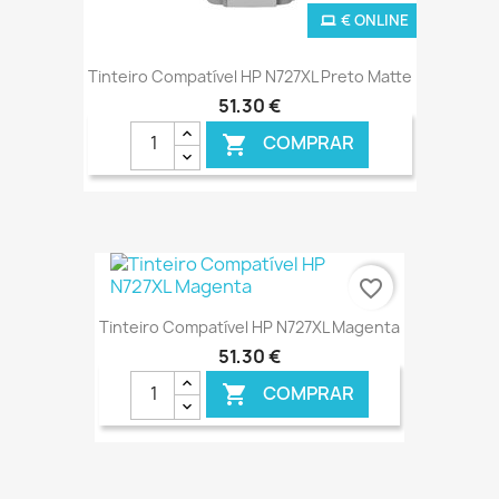
€ ONLINE
Tinteiro Compatível HP N727XL Preto Matte
51,30 €
COMPRAR

favorite_border
Tinteiro Compatível HP N727XL Magenta
51,30 €
COMPRAR
