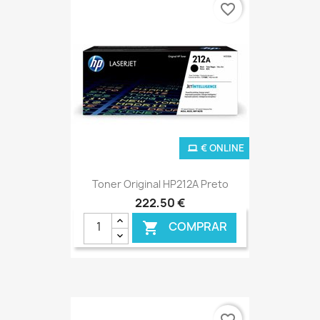
favorite_border
€ ONLINE
Toner Original HP212A Preto
222,50 €
COMPRAR

favorite_border