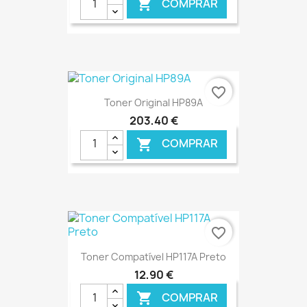
COMPRAR

€ ONLINE
favorite_border
Toner Original HP89A
203,40 €
COMPRAR

€ ONLINE
favorite_border
Toner Compatível HP117A Preto
12,90 €
COMPRAR
