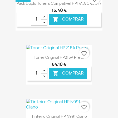
Pack Duplo Toners Compatível HP17AD/CRG047
15,40 €
COMPRAR

€ ONLINE
favorite_border
Toner Original HP216A Preto
64,10 €
COMPRAR

€ ONLINE
favorite_border
Tinteiro Original HP N991 Ciano