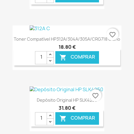
€ ONLINE
favorite_border
Toner Compatível HP312A/304A/305A/CRG718 Ciano
18,80 €
COMPRAR

€ ONLINE
favorite_border
Depósito Original HP SLK4250
31,80 €
COMPRAR
