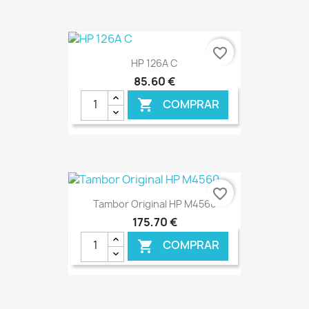
€ ONLINE
favorite_border
HP 126A C
85,60 €
COMPRAR

€ ONLINE
favorite_border
Tambor Original HP M4560
175,70 €
COMPRAR
