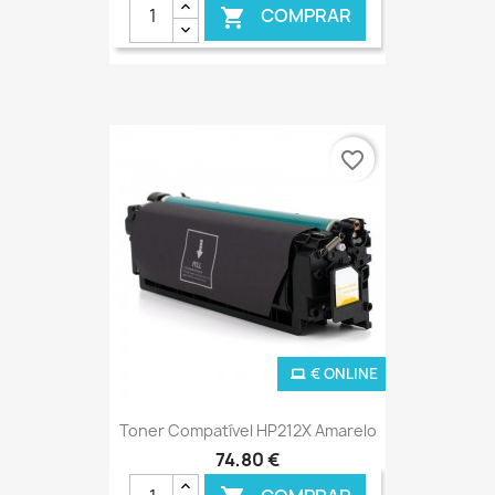
COMPRAR

€ ONLINE
favorite_border
€ ONLINE
Toner Compatível HP212X Amarelo
74,80 €