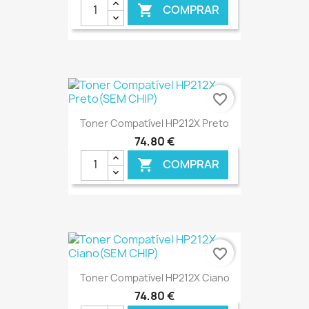
COMPRAR

€ ONLINE
favorite_border
Toner Compatível HP212X Preto
74,80 €
COMPRAR

€ ONLINE
favorite_border
Toner Compatível HP212X Ciano
74,80 €