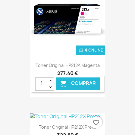
€ ONLINE
Toner Original HP212A Magenta
277,40 €
COMPRAR

favorite_border
Toner Original HP212X Preto
322,80 €