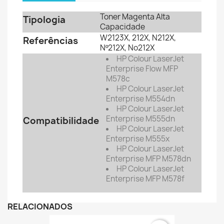
Toner Magenta Alta
Tipologia
Capacidade
W2123X, 212X, N212X,
Referências
Nº212X, No212X
HP Colour LaserJet
Enterprise Flow MFP
M578c
HP
Colour LaserJet
Enterprise M554dn
HP
Colour LaserJet
Enterprise M555dn
Compatibilidade
HP
Colour LaserJet
Enterprise M555x
HP
Colour LaserJet
Enterprise MFP M578dn
HP
Colour LaserJet
Enterprise MFP M578f
RELACIONADOS