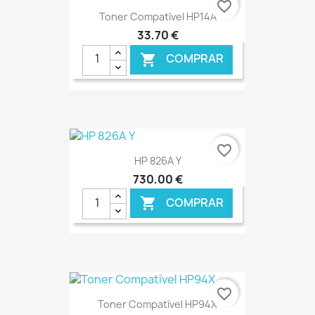
favorite_border
Toner Compatível HP14A
33,70 €
COMPRAR

€ ONLINE
favorite_border
HP 826A Y
730,00 €
COMPRAR

€ ONLINE
favorite_border
Toner Compatível HP94X