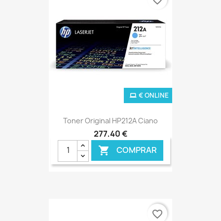
€ ONLINE
Toner Original HP212A Ciano
277,40 €
COMPRAR

favorite_border