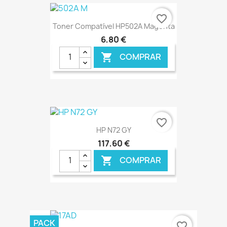
€ ONLINE
favorite_border
Toner Compatível HP502A Magenta
6,80 €
COMPRAR

€ ONLINE
favorite_border
HP N72 GY
117,60 €
COMPRAR

€ ONLINE
PACK
favorite_border