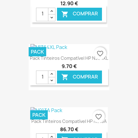
12,90 €
COMPRAR

€ ONLINE
PACK
favorite_border
Pack Tinteiros Compatível HP N364XL
9,70 €
COMPRAR

€ ONLINE
PACK
favorite_border
Pack Tinteiros Compatível HP N913A
86,70 €