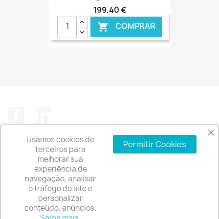
199,40 €
COMPRAR

€ ONLINE
Facebook
LinkedIn
Usamos cookies de
Permitir Cookies
terceiros para
melhorar sua
experiência de
A EMPRESA

navegação, analisar
o tráfego do site e
INFORMAÇÃO DA LOJA
keyboard_arrow_down
personalizar
conteúdo, anúncios.
© 2026 - Software de comércio eletrónico por
Saiba mais.