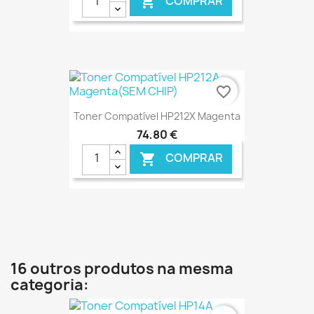
COMPRAR

favorite_border
Toner Compatível HP212X Magenta
74,80 €
COMPRAR

€ ONLINE
16 outros produtos na mesma
categoria: