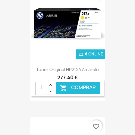
€ ONLINE
Toner Original HP212A Amarelo
277,40 €
COMPRAR

favorite_border