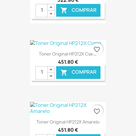
COMPRAR

€ ONLINE
favorite_border
Toner Original HP212X Ciano
451,80 €
COMPRAR

€ ONLINE
favorite_border
Toner Original HP212X Amarelo
451,80 €