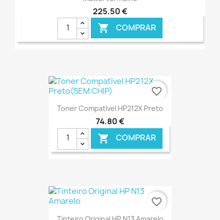
225,50 €
COMPRAR

€ ONLINE
favorite_border
Toner Compatível HP212X Preto
74,80 €
COMPRAR

€ ONLINE
favorite_border
Tinteiro Original HP N13 Amarelo