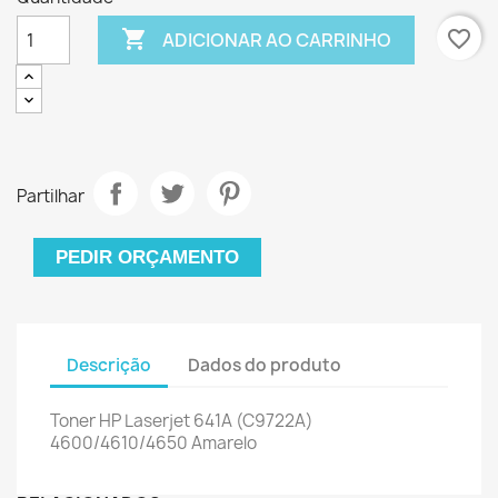

favorite_border
ADICIONAR AO CARRINHO
Partilhar
PEDIR ORÇAMENTO
Descrição
Dados do produto
Toner HP Laserjet 641A (C9722A)
4600/4610/4650 Amarelo