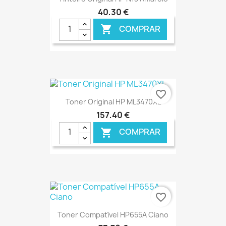
40,30 €
COMPRAR

€ ONLINE
favorite_border
Toner Original HP ML3470XL
157,40 €
COMPRAR

€ ONLINE
favorite_border
Toner Compatível HP655A Ciano