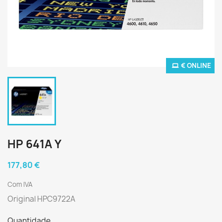
€ ONLINE
HP 641A Y
177,80 €
Com IVA
Original HPC9722A
Quantidade