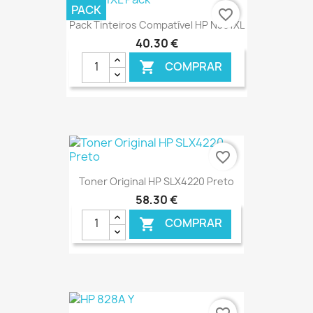
€ ONLINE
PACK
favorite_border
Pack Tinteiros Compatível HP N301XL
40,30 €
COMPRAR

€ ONLINE
favorite_border
Toner Original HP SLX4220 Preto
58,30 €
COMPRAR

€ ONLINE