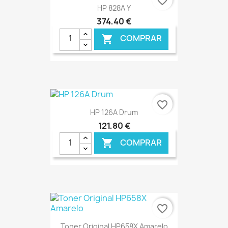
favorite_border
HP 828A Y
374,40 €
COMPRAR

€ ONLINE
favorite_border
HP 126A Drum
121,80 €
COMPRAR

€ ONLINE
favorite_border
Toner Original HP658X Amarelo