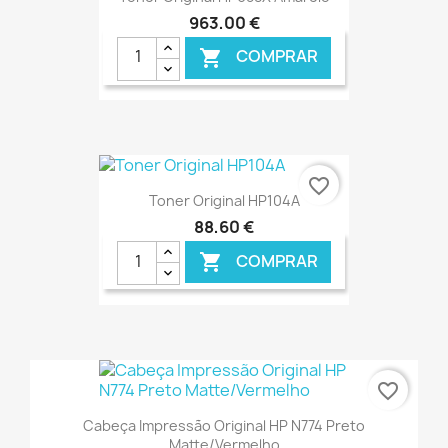
963,00 €
COMPRAR

€ ONLINE
favorite_border
Toner Original HP104A
88,60 €
COMPRAR

€ ONLINE
favorite_border
Cabeça Impressão Original HP N774 Preto
Matte/Vermelho