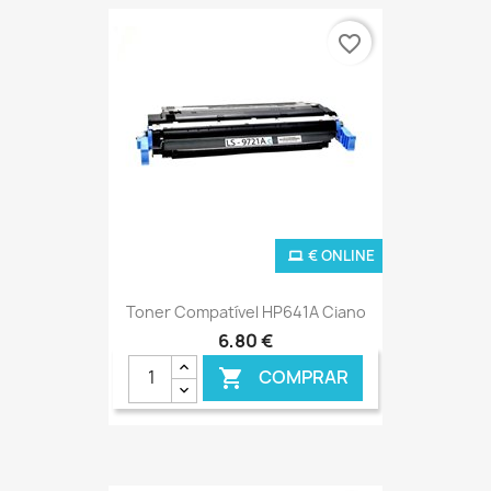
favorite_border
€ ONLINE
Toner Compatível HP641A Ciano
6,80 €
COMPRAR
