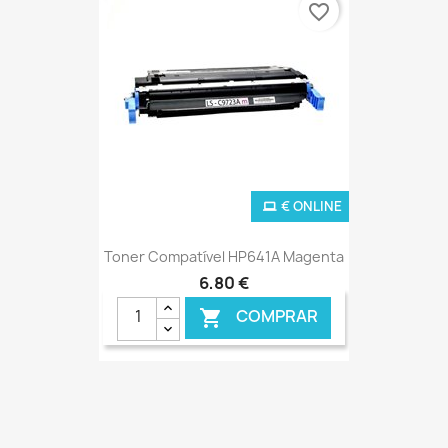
favorite_border
€ ONLINE
Toner Compatível HP641A Magenta
6,80 €
COMPRAR
