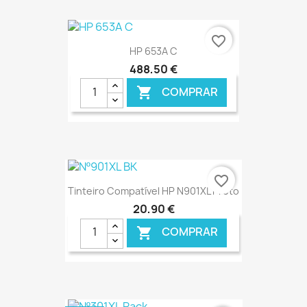
favorite_border
HP 653A C
488,50 €
COMPRAR

€ ONLINE
favorite_border
Tinteiro Compatível HP N901XL Preto
20,90 €
COMPRAR
