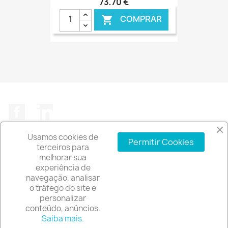
73,70 €
COMPRAR

€ ONLINE
Facebook
LinkedIn
Usamos cookies de
Permitir Cookies
terceiros para
melhorar sua
experiência de
A EMPRESA

navegação, analisar
o tráfego do site e
INFORMAÇÃO DA LOJA
keyboard_arrow_down
personalizar
conteúdo, anúncios.
© 2026 - Software de comércio eletrónico por
Saiba mais.
PrestaShop™