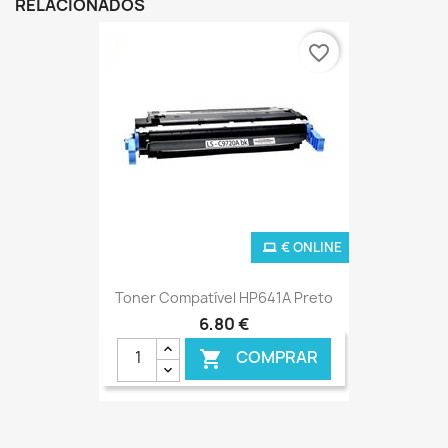
RELACIONADOS
favorite_border
€ ONLINE
Toner Compatível HP641A Preto
6,80 €
COMPRAR
