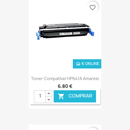
favorite_border
€ ONLINE
Toner Compatível HP641A Amarelo
6,80 €
COMPRAR
