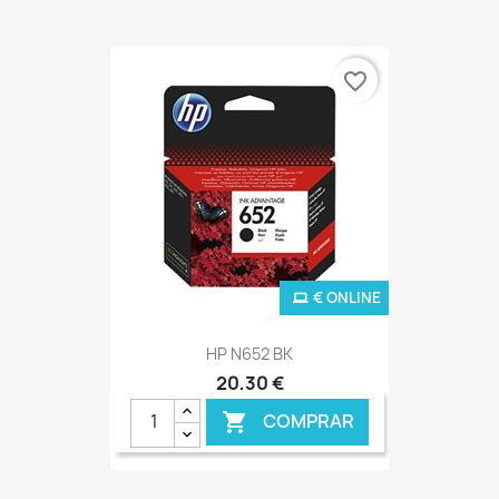
favorite_border
€ ONLINE
HP N652 BK
20,30 €
COMPRAR
