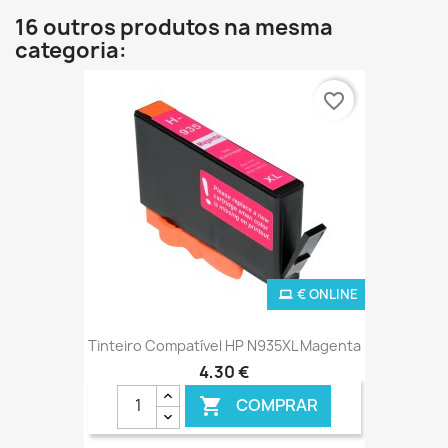
16 outros produtos na mesma
categoria:
favorite_border
€ ONLINE
Tinteiro Compatível HP N935XL Magenta
4,30 €
COMPRAR
