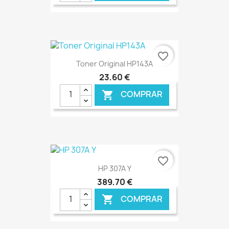
€ ONLINE
favorite_border
Toner Original HP143A
23,60 €
COMPRAR

€ ONLINE
favorite_border
HP 307A Y
389,70 €
COMPRAR
