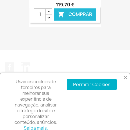
119,70 €
COMPRAR

€ ONLINE
Facebook
LinkedIn
Usamos cookies de
Permitir Cookies
terceiros para
melhorar sua
experiência de
A EMPRESA

navegação, analisar
o tráfego do site e
INFORMAÇÃO DA LOJA
keyboard_arrow_down
personalizar
conteúdo, anúncios.
© 2026 - Software de comércio eletrónico por
Saiba mais.