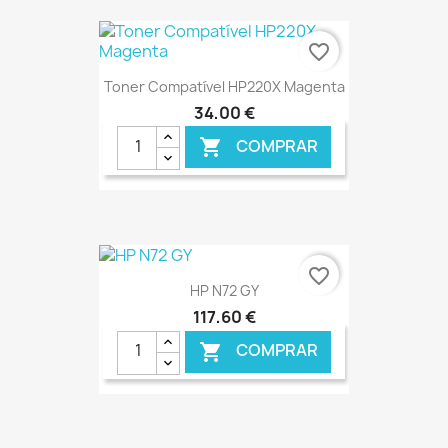
€ ONLINE
favorite_border
Toner Compatível HP220X Magenta
34,00 €
COMPRAR

€ ONLINE
favorite_border
HP N72 GY
117,60 €
COMPRAR
