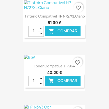
€ ONLINE
favorite_border
Tinteiro Compatível HP N727XL Ciano
51,30 €
COMPRAR

€ ONLINE
favorite_border
Toner Compatível HP96A
40,20 €
COMPRAR
