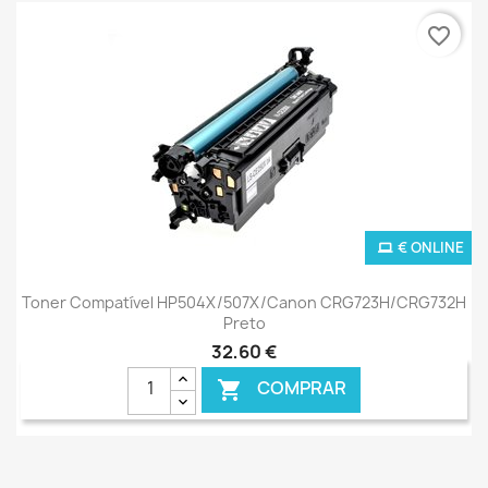
favorite_border
€ ONLINE
Toner Compatível HP504X/507X/Canon CRG723H/CRG732H
Preto
32,60 €
COMPRAR
