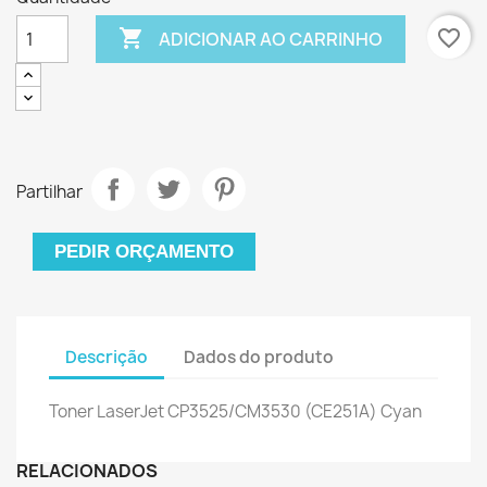

favorite_border
ADICIONAR AO CARRINHO
Partilhar
PEDIR ORÇAMENTO
Descrição
Dados do produto
Toner LaserJet CP3525/CM3530 (CE251A) Cyan
RELACIONADOS