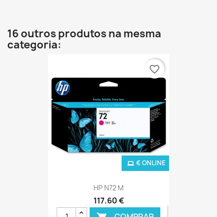
16 outros produtos na mesma
categoria:
favorite_border
€ ONLINE
HP N72 M
117,60 €
COMPRAR