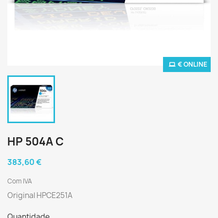
€ ONLINE
HP 504A C
383,60 €
Com IVA
Original HPCE251A
Quantidade