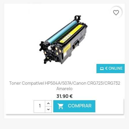
favorite_border
€ ONLINE
Toner Compatível HP504A/507A/Canon CRG723/CRG732
Amarelo
31,90 €
COMPRAR
