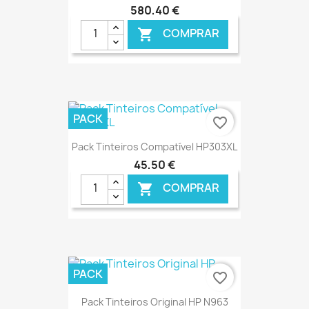
580,40 €
COMPRAR

€ ONLINE
PACK
favorite_border
Pack Tinteiros Compatível HP303XL
45,50 €
COMPRAR

€ ONLINE
PACK
favorite_border
Pack Tinteiros Original HP N963