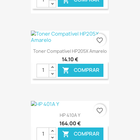

favorite_border
Toner Compatível HP205X Amarelo
14,10 €
COMPRAR

€ ONLINE
favorite_border
HP 410A Y
164,00 €
COMPRAR
