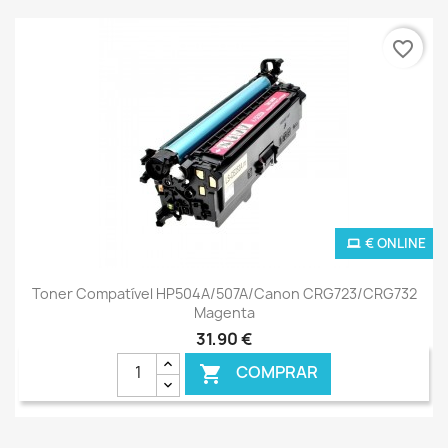
favorite_border
€ ONLINE
Toner Compatível HP504A/507A/Canon CRG723/CRG732
Magenta
31,90 €
COMPRAR
