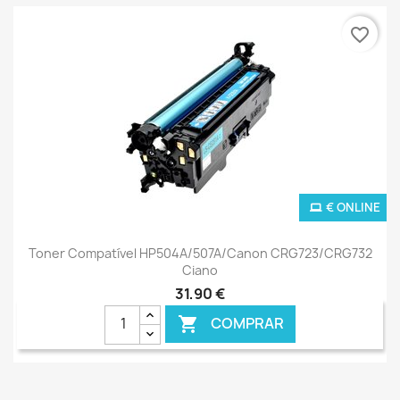
favorite_border
€ ONLINE
Toner Compatível HP504A/507A/Canon CRG723/CRG732
Ciano
31,90 €
COMPRAR
