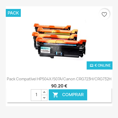
PACK
favorite_border
€ ONLINE
Pack Compatível HP504X/507A/Canon CRG723H/CRG732H
90,20 €
COMPRAR
