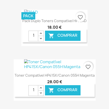
€ ONLINE
PACK
favorite_border
Pack Duplo Toners Compatível HP79AD
18,00 €
COMPRAR

€ ONLINE
favorite_border
Toner Compatível HP415X/Canon 055H Magenta
28,00 €
COMPRAR
