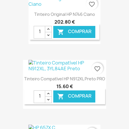
€ ONLINE
favorite_border
Tinteiro Original HP N746 Ciano
202,80 €
COMPRAR

€ ONLINE
favorite_border
Tinteiro Compatível HP N912XL Preto PRO
15,60 €
COMPRAR

€ ONLINE