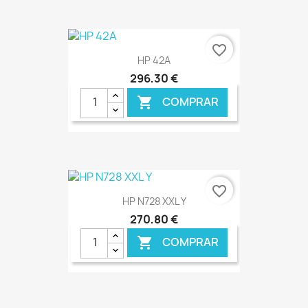
favorite_border
HP 42A
296,30 €
COMPRAR

€ ONLINE
favorite_border
HP N728 XXL Y
270,80 €
COMPRAR
