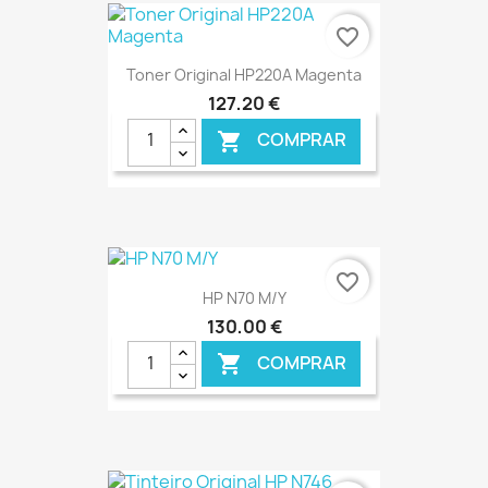
€ ONLINE
favorite_border
Toner Original HP220A Magenta
127,20 €
COMPRAR

€ ONLINE
favorite_border
HP N70 M/Y
130,00 €
COMPRAR
