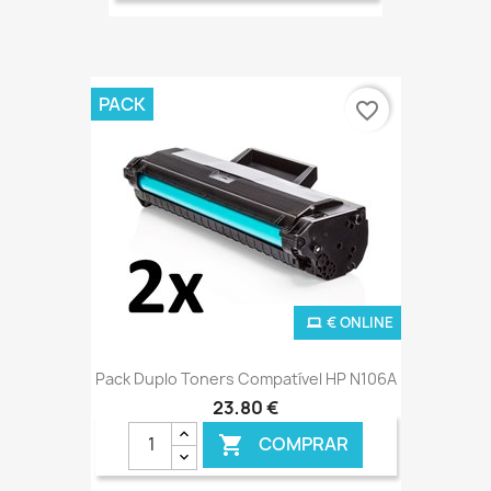
PACK
favorite_border
€ ONLINE
Pack Duplo Toners Compatível HP N106A
23,80 €
COMPRAR
