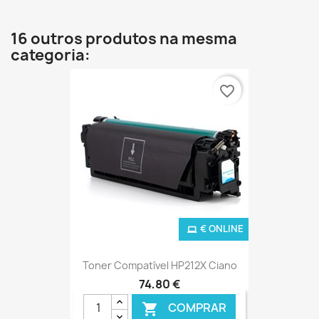
16 outros produtos na mesma
categoria:
favorite_border
€ ONLINE
Toner Compatível HP212X Ciano
74,80 €
COMPRAR
