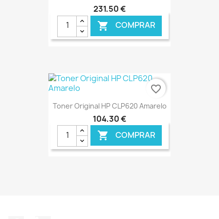
231,50 €
COMPRAR

€ ONLINE
favorite_border
Toner Original HP CLP620 Amarelo
104,30 €
COMPRAR

€ ONLINE