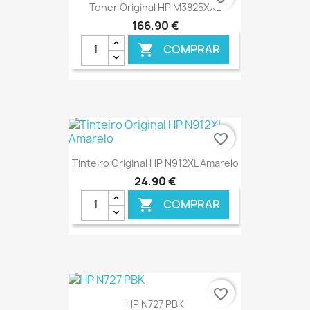
Toner Original HP M3825XXL
166,90 €
COMPRAR

€ ONLINE
favorite_border
Tinteiro Original HP N912XL Amarelo
24,90 €
COMPRAR

€ ONLINE
favorite_border
HP N727 PBK