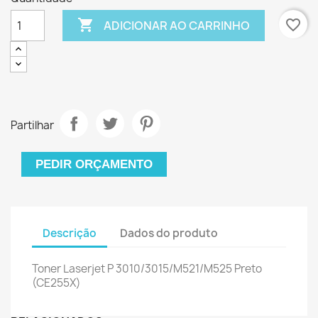

favorite_border
ADICIONAR AO CARRINHO
Partilhar
PEDIR ORÇAMENTO
Descrição
Dados do produto
Toner Laserjet P 3010/3015/M521/M525 Preto
(CE255X)