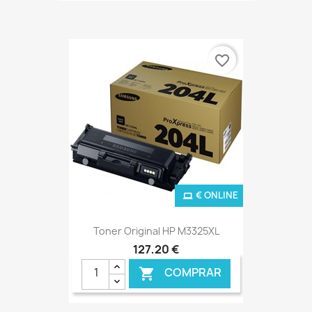
favorite_border
€ ONLINE
Toner Original HP M3325XL
127,20 €
COMPRAR
