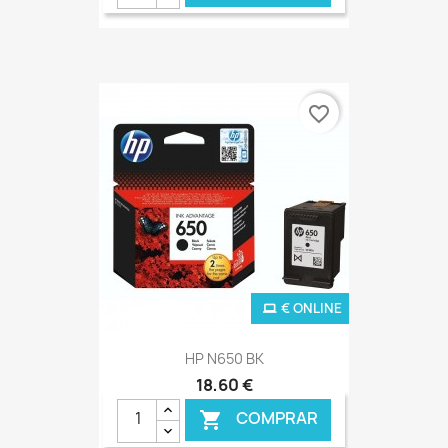
favorite_border
€ ONLINE
HP N650 BK
18,60 €
COMPRAR
