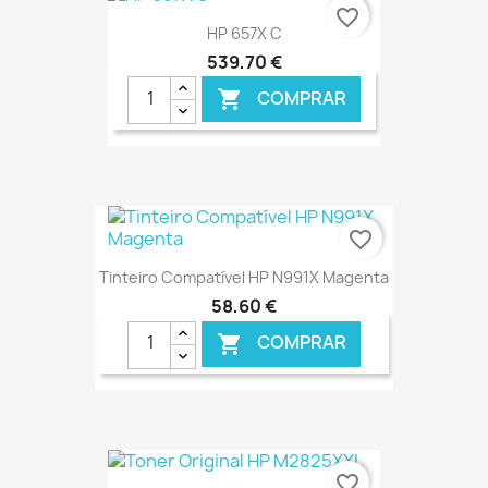
favorite_border
HP 657X C
539,70 €
COMPRAR

€ ONLINE
favorite_border
Tinteiro Compatível HP N991X Magenta
58,60 €
COMPRAR

€ ONLINE
favorite_border