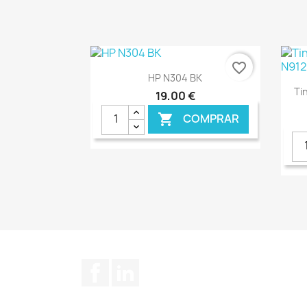
€ ONLINE
favorite_border
Ver+

HP N304 BK
Ti
19,00 €
COMPRAR

€ ONLINE
Facebook
LinkedIn