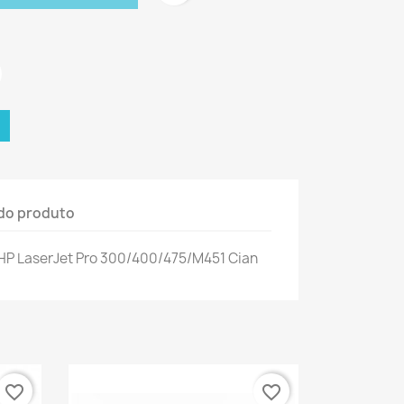
do produto
HP LaserJet Pro 300/400/475/M451 Cian
favorite_border
favorite_border