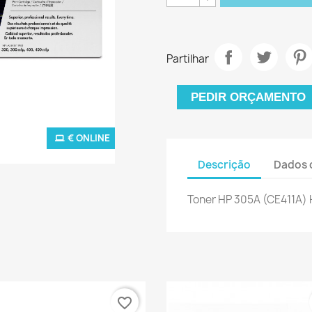
Partilhar
PEDIR ORÇAMENTO
€ ONLINE
Descrição
Dados 
Toner HP 305A (CE411A) 
favorite_border