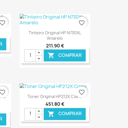
vorite_border
favorite_border
A
Ver+

Tinteiro Original HP N730XL
Amarelo
R
211,90 €
COMPRAR

NLINE
€ ONLINE
vorite_border
favorite_border
Ver+

0XL
Toner Original HP212X Ciano
451,80 €
COMPRAR

R