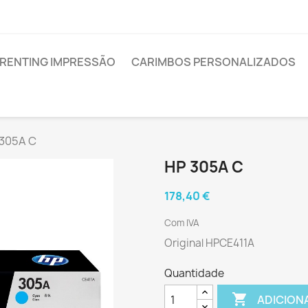
RENTING IMPRESSÃO
CARIMBOS PERSONALIZADOS
 305A C
HP 305A C
178,40 €
Com IVA
Original HPCE411A
Quantidade

ADICION