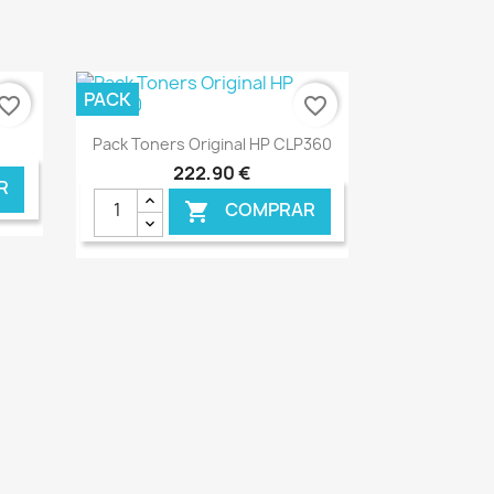
PACK
vorite_border
favorite_border
Ver+

Pack Toners Original HP CLP360
222,90 €
R
COMPRAR

NLINE
€ ONLINE