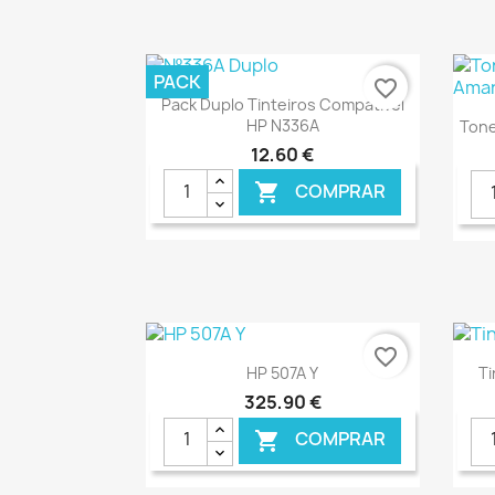
PACK
favorite_border
Ver+

Pack Duplo Tinteiros Compatível
HP N336A
Tone
12,60 €
COMPRAR

€ ONLINE
favorite_border
Ver+

HP 507A Y
Ti
325,90 €
COMPRAR
