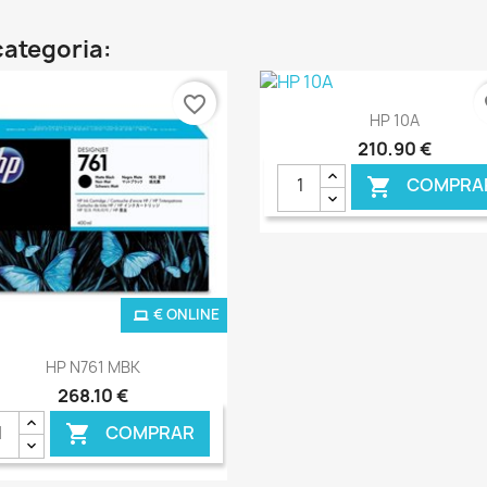
categoria:
favorite_border
fa
Ver+

HP 10A
210,90 €
COMPRA

€ ONLINE
€ O
Ver+

HP N761 MBK
268,10 €
COMPRAR
