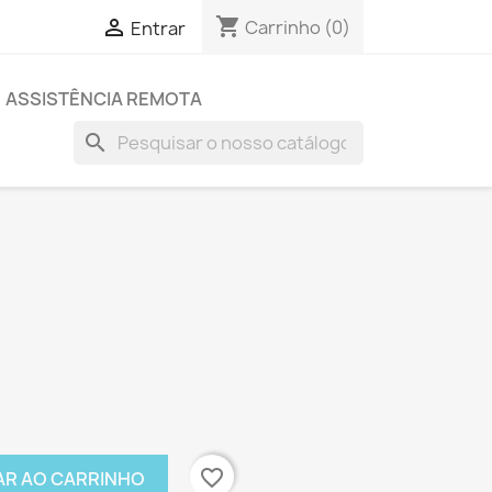
shopping_cart

Carrinho
(0)
Entrar
ASSISTÊNCIA REMOTA
search
favorite_border
AR AO CARRINHO