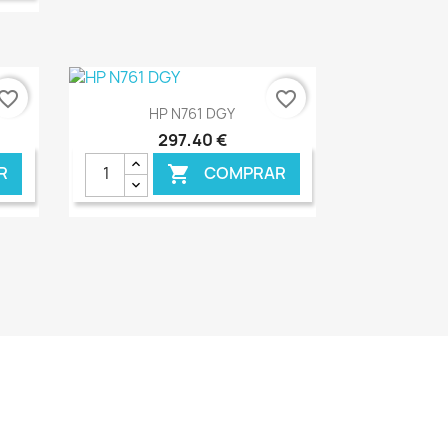
NLINE
€ ONLINE
vorite_border
favorite_border
Ver+

HP N761 DGY
297,40 €
R
COMPRAR

NLINE
€ ONLINE