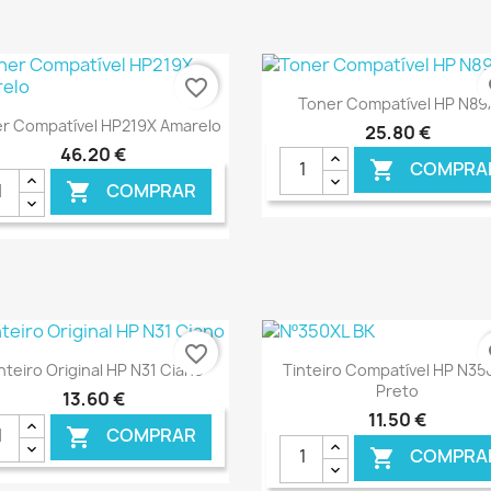
favorite_border
fa
Ver+

Toner Compatível HP N89
Ver+

r Compatível HP219X Amarelo
25,80 €
46,20 €
COMPRA

COMPRAR

€ ONLINE
€ O
favorite_border
fa
Ver+
Ver+


nteiro Original HP N31 Ciano
Tinteiro Compatível HP N35
Preto
13,60 €
11,50 €
COMPRAR

COMPRA
