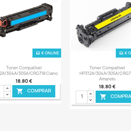
€ ONLINE
€ 
Ver+
Ver+


Toner Compatível
Toner Compatível
2A/304A/305A/CRG718 Ciano
HP312A/304A/305A/CRG7
Amarelo
18,80 €
18,80 €
COMPRAR

COMPRA
