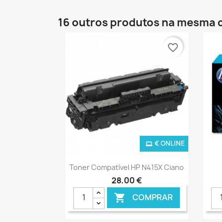
16 outros produtos na mesma 
favorite_border
€ ONLINE
Ver+

Toner Compatível HP N415X Ciano
28,00 €
COMPRAR
