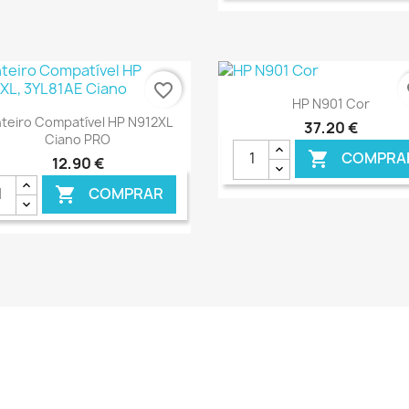
€ ONLINE
€ O
favorite_border
fa
Ver+

HP N901 Cor
Ver+

nteiro Compatível HP N912XL
37,20 €
Ciano PRO
COMPRA

12,90 €
COMPRAR

€ ONLINE
€ O