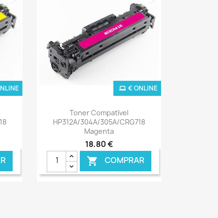
ONLINE
€ ONLINE
Ver+

Toner Compatível
18
HP312A/304A/305A/CRG718
Magenta
18,80 €
R
COMPRAR
