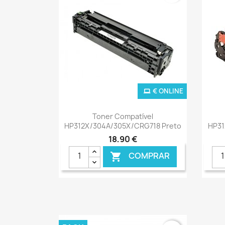
€ ONLINE
Ver+

Toner Compatível
HP312X/304A/305X/CRG718 Preto
HP31
18,90 €
COMPRAR
