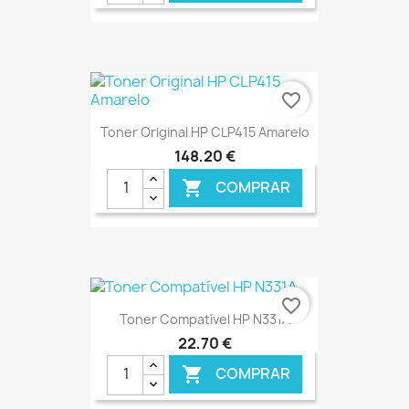
favorite_border
Toner Original HP CLP415 Amarelo
148,20 €
COMPRAR

€ ONLINE
favorite_border
Toner Compatível HP N331A
22,70 €
COMPRAR
