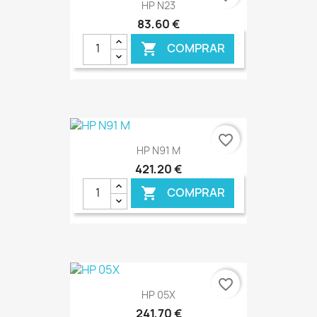
HP N23
83,60 €
COMPRAR

€ ONLINE
favorite_border
HP N91 M
421,20 €
COMPRAR

€ ONLINE
favorite_border
HP 05X
241,70 €