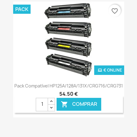
PACK
favorite_border
€ ONLINE
Pack Compatível HP125A/128A/131X/CRG716/CRG731
54,50 €
COMPRAR
