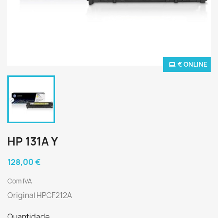
€ ONLINE
HP 131A Y
128,00 €
Com IVA
Original HPCF212A
Quantidade