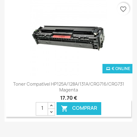
favorite_border
€ ONLINE
Toner Compatível HP125A/128A/131A/CRG716/CRG731
Magenta
17,70 €
COMPRAR
