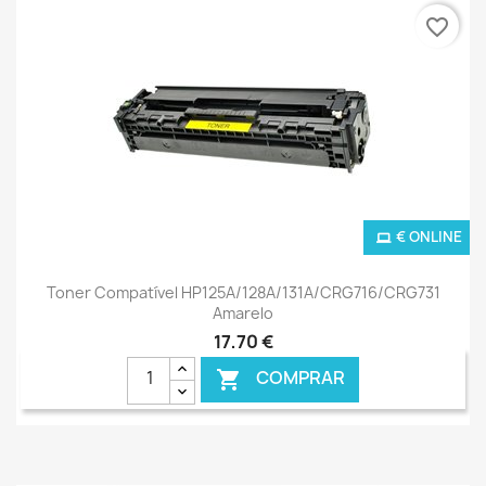
favorite_border
€ ONLINE
Toner Compatível HP125A/128A/131A/CRG716/CRG731
Amarelo
17,70 €
COMPRAR
