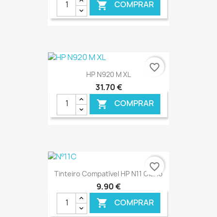
COMPRAR

€ ONLINE
favorite_border
HP N920 M XL
31,70 €
COMPRAR

€ ONLINE
favorite_border
Tinteiro Compatível HP N11 Ciano
9,90 €
COMPRAR
