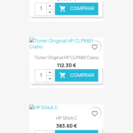
COMPRAR

€ ONLINE
favorite_border
Toner Original HP CLP680 Ciano
112,30 €
COMPRAR

€ ONLINE
favorite_border
HP 504A C
383,60 €