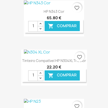
€ ONLINE
favorite_border
HP N343 Cor
65,80 €
COMPRAR

€ ONLINE
favorite_border
Tinteiro Compatível HP N304XL Tricolor
22,20 €
COMPRAR

€ ONLINE
favorite_border