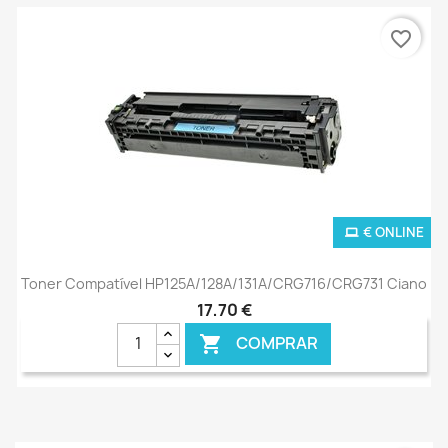
favorite_border
€ ONLINE
Toner Compatível HP125A/128A/131A/CRG716/CRG731 Ciano
17,70 €
COMPRAR
