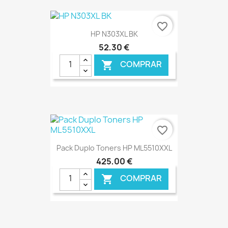
€ ONLINE
favorite_border
HP N303XL BK
52,30 €
COMPRAR

€ ONLINE
favorite_border
Pack Duplo Toners HP ML5510XXL
425,00 €
COMPRAR
