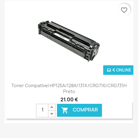
favorite_border
€ ONLINE
Toner Compatível HP125A/128A/131X/CRG716/CRG731H
Preto
21,00 €
COMPRAR
