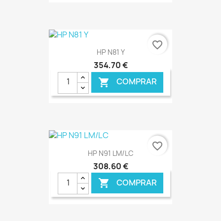
€ ONLINE
favorite_border
HP N81 Y
354,70 €
COMPRAR

€ ONLINE
favorite_border
HP N91 LM/LC
308,60 €
COMPRAR
