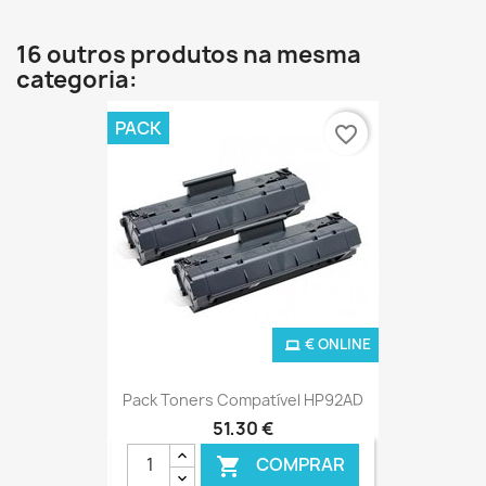
16 outros produtos na mesma
categoria:
PACK
favorite_border
€ ONLINE
Pack Toners Compatível HP92AD
51,30 €
COMPRAR
