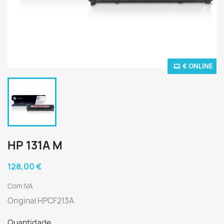
€ ONLINE
HP 131A M
128,00 €
Com IVA
Original HPCF213A
Quantidade