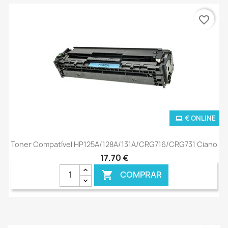
favorite_border
€ ONLINE
Toner Compatível HP125A/128A/131A/CRG716/CRG731 Ciano
17,70 €
COMPRAR
