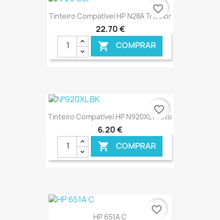
€ ONLINE
favorite_border
Tinteiro Compatível HP N28A Tricolor
22,70 €
COMPRAR

€ ONLINE
favorite_border
Tinteiro Compatível HP N920XL Preto
6,20 €
COMPRAR

€ ONLINE
favorite_border
HP 651A C