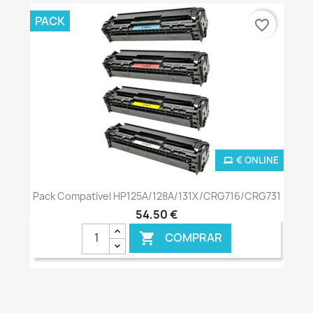
PACK
favorite_border
€ ONLINE
Pack Compatível HP125A/128A/131X/CRG716/CRG731
54,50 €
COMPRAR
