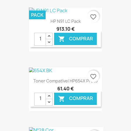
€ ONLINE
PACK
favorite_border
HP N91 LC Pack
913,10 €
COMPRAR

€ ONLINE
favorite_border
Toner Compatível HP654X Preto
61,40 €
COMPRAR
