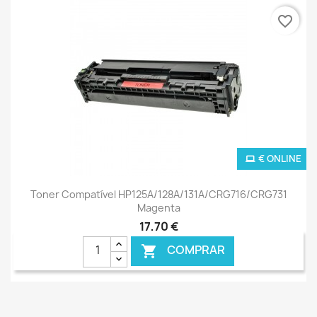
favorite_border
€ ONLINE
Toner Compatível HP125A/128A/131A/CRG716/CRG731
Magenta
17,70 €
COMPRAR
