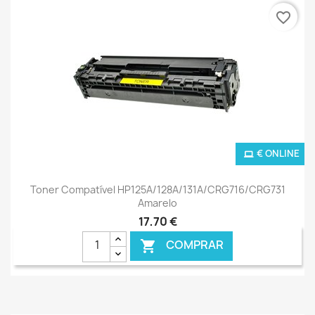
favorite_border
€ ONLINE
Toner Compatível HP125A/128A/131A/CRG716/CRG731
Amarelo
17,70 €
COMPRAR
