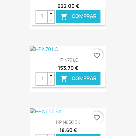
622,00 €
COMPRAR

€ ONLINE
favorite_border
HP N70 LC
153,70 €
COMPRAR

€ ONLINE
favorite_border
HP N650 BK
18,60 €