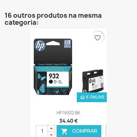
16 outros produtos na mesma
categoria:
favorite_border
€ ONLINE
HP N932 BK
34,40 €
COMPRAR
