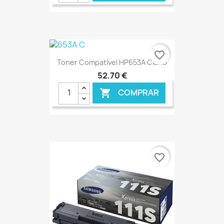
favorite_border
Toner Compatível HP653A Ciano
52,70 €
COMPRAR

€ ONLINE
favorite_border