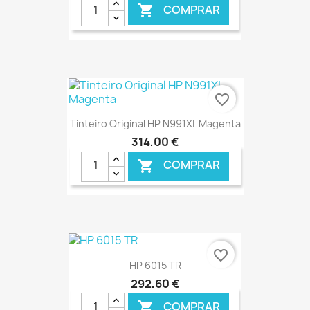
COMPRAR

€ ONLINE
favorite_border
Tinteiro Original HP N991XL Magenta
314,00 €
COMPRAR

€ ONLINE
favorite_border
HP 6015 TR
292,60 €
COMPRAR
