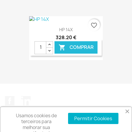
€ ONLINE
favorite_border
HP 14X
328,20 €
COMPRAR

€ ONLINE
Facebook
LinkedIn
Usamos cookies de
Permitir Cookies
terceiros para
melhorar sua