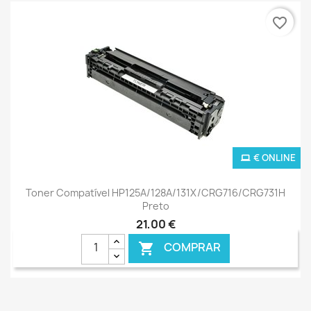
favorite_border
€ ONLINE
Toner Compatível HP125A/128A/131X/CRG716/CRG731H
Preto
21,00 €
COMPRAR
