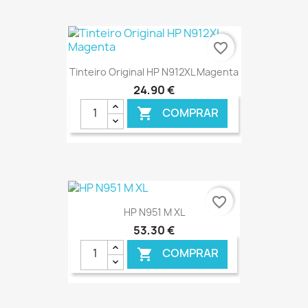
€ ONLINE
favorite_border
Tinteiro Original HP N912XL Magenta
24,90 €
COMPRAR

€ ONLINE
favorite_border
HP N951 M XL
53,30 €
COMPRAR
