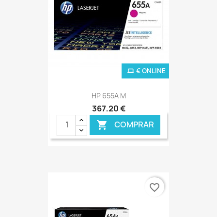
€ ONLINE
HP 655A M
367,20 €
COMPRAR

favorite_border