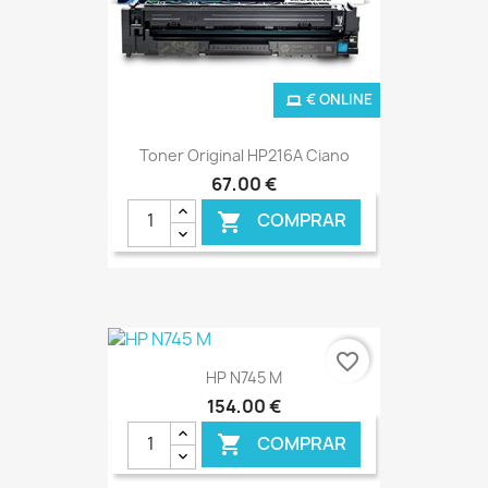
€ ONLINE
Toner Original HP216A Ciano
67,00 €
COMPRAR

favorite_border
HP N745 M
154,00 €
COMPRAR
