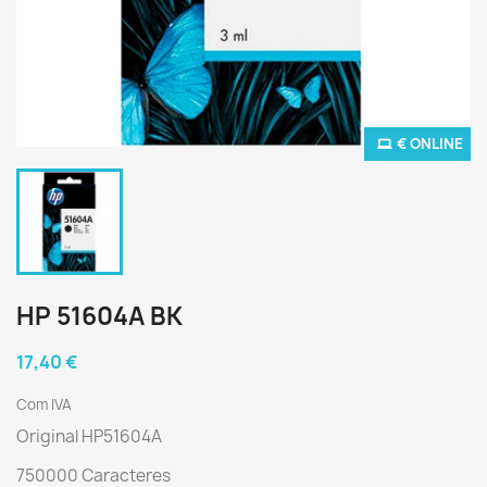
€ ONLINE
HP 51604A BK
17,40 €
Com IVA
Original HP51604A
750000 Caracteres