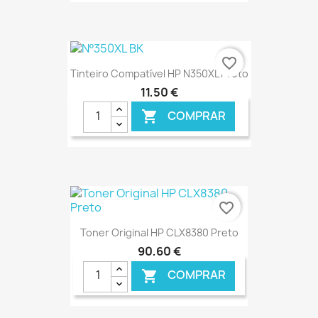
€ ONLINE
favorite_border
Tinteiro Compatível HP N350XL Preto
11,50 €
COMPRAR

€ ONLINE
favorite_border
Toner Original HP CLX8380 Preto
90,60 €
COMPRAR
