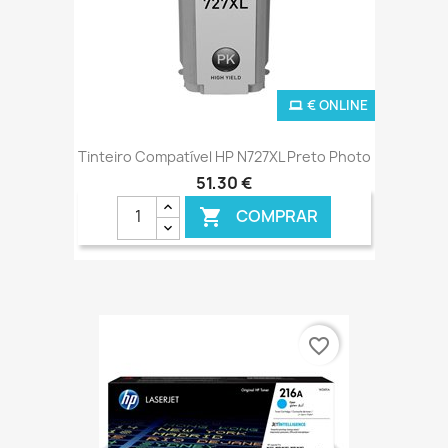
€ ONLINE
Tinteiro Compatível HP N727XL Preto Photo
51,30 €
COMPRAR

favorite_border