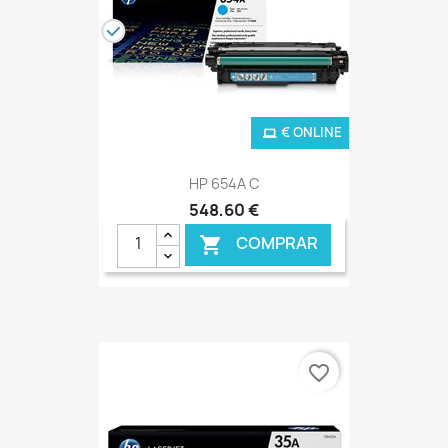
€ ONLINE
HP 654A C
548,60 €
COMPRAR

favorite_border