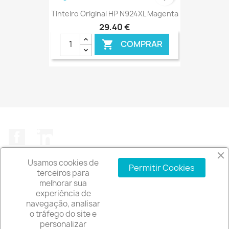
Tinteiro Original HP N924XL Magenta
29,40 €
COMPRAR

€ ONLINE
Facebook
LinkedIn
Usamos cookies de
Permitir Cookies
terceiros para
melhorar sua
experiência de
A EMPRESA

navegação, analisar
o tráfego do site e
INFORMAÇÃO DA LOJA
keyboard_arrow_down
personalizar