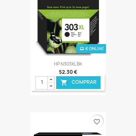
€ ONLINE
HP N303XL BK
52,30 €
COMPRAR

favorite_border