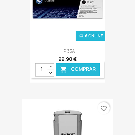
€ ONLINE
HP 35A
99,90 €
COMPRAR

favorite_border