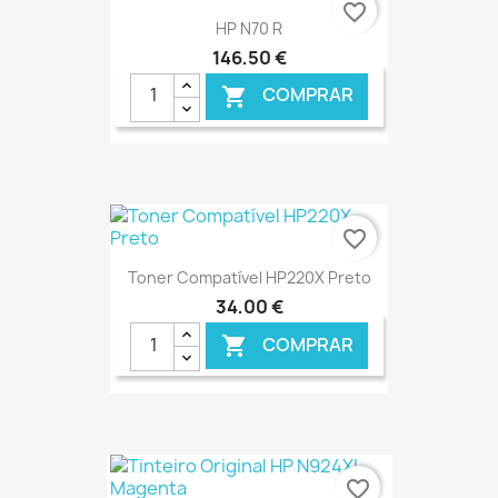
€ ONLINE
favorite_border
HP N70 R
146,50 €
COMPRAR

€ ONLINE
favorite_border
Toner Compatível HP220X Preto
34,00 €
COMPRAR

€ ONLINE
favorite_border