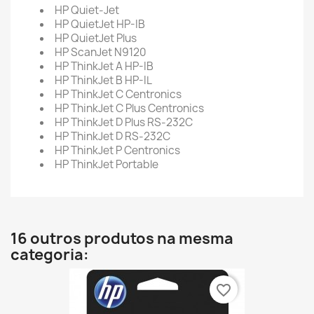
HP Quiet-Jet
HP QuietJet HP-IB
HP QuietJet Plus
HP ScanJet N9120
HP ThinkJet A HP-IB
HP ThinkJet B HP-IL
HP ThinkJet C Centronics
HP ThinkJet C Plus Centronics
HP ThinkJet D Plus RS-232C
HP ThinkJet D RS-232C
HP ThinkJet P Centronics
HP ThinkJet Portable
16 outros produtos na mesma
categoria:
favorite_border