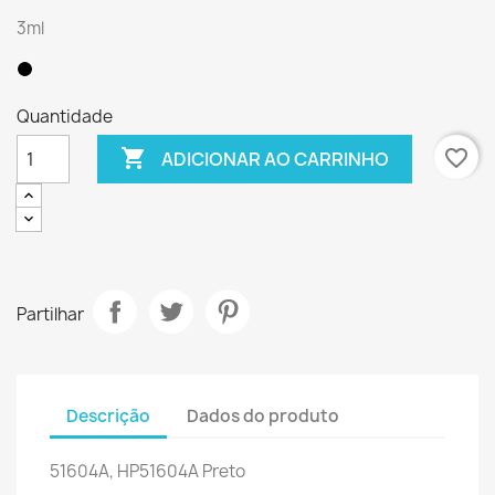
3ml
Quantidade

favorite_border
ADICIONAR AO CARRINHO
Partilhar
Descrição
Dados do produto
51604A, HP51604A
Preto