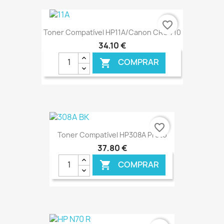
€ ONLINE
favorite_border
Toner Compatível HP11A/Canon CRG 710
34,10 €
COMPRAR

€ ONLINE
favorite_border
Toner Compatível HP308A Preto
37,80 €
COMPRAR
