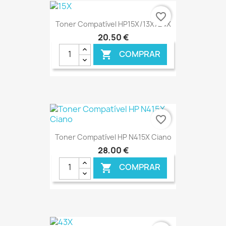
€ ONLINE
favorite_border
Toner Compatível HP15X/13X/24X
20,50 €
COMPRAR

€ ONLINE
favorite_border
Toner Compatível HP N415X Ciano
28,00 €
COMPRAR

€ ONLINE