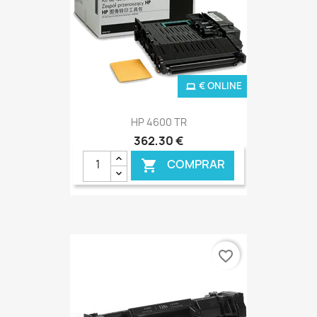
€ ONLINE
HP 4600 TR
362,30 €
COMPRAR

favorite_border