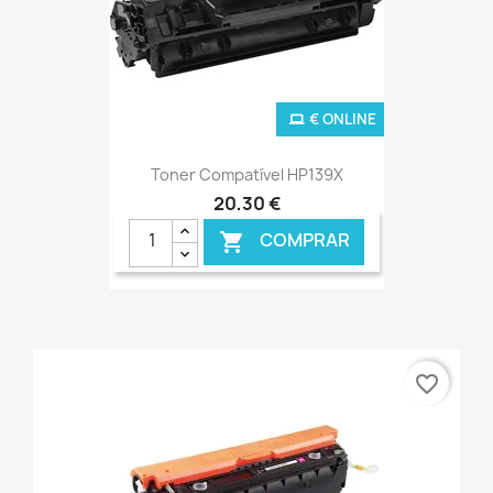
€ ONLINE
Toner Compatível HP139X
20,30 €
COMPRAR

favorite_border