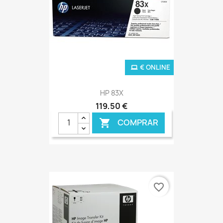
€ ONLINE
HP 83X
119,50 €
COMPRAR

favorite_border