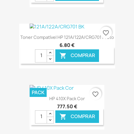
€ ONLINE
favorite_border
Toner Compatível HP 121A/122A/CRG701 Preto
6,80 €
COMPRAR

€ ONLINE
PACK
favorite_border
HP 410X Pack Cor
777,50 €
COMPRAR
