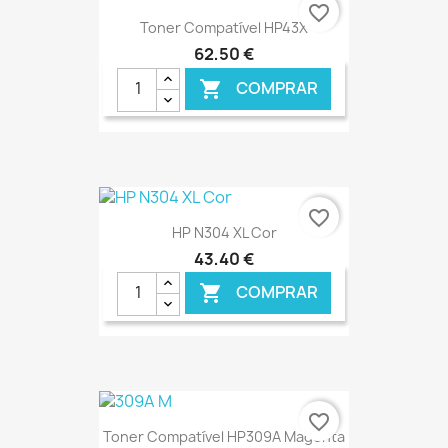
favorite_border
Toner Compatível HP43X
62,50 €
COMPRAR

€ ONLINE
favorite_border
HP N304 XL Cor
43,40 €
COMPRAR

€ ONLINE
favorite_border
Toner Compatível HP309A Magenta