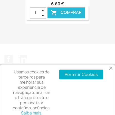
6,80 €
COMPRAR

€ ONLINE
Facebook
LinkedIn
Usamos cookies de
Permitir Cookies
terceiros para
melhorar sua
experiência de
A EMPRESA

navegação, analisar
o tráfego do site e
INFORMAÇÃO DA LOJA
keyboard_arrow_down
personalizar
conteúdo, anúncios.
© 2026 - Software de comércio eletrónico por
Saiba mais.