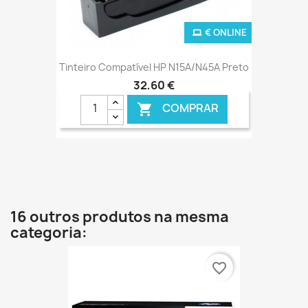
€ ONLINE
Tinteiro Compatível HP N15A/N45A Preto
32,60 €
COMPRAR

16 outros produtos na mesma
categoria:
favorite_border