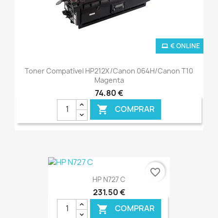
€ ONLINE
Toner Compatível HP212X/Canon 064H/Canon T10
Magenta
74,80 €
COMPRAR

favorite_border
HP N727 C
231,50 €
COMPRAR
