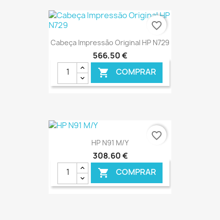
€ ONLINE
favorite_border
Cabeça Impressão Original HP N729
566,50 €
COMPRAR

€ ONLINE
favorite_border
HP N91 M/Y
308,60 €
COMPRAR
