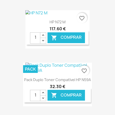
€ ONLINE
favorite_border
HP N72 M
117,60 €
COMPRAR

€ ONLINE
PACK
favorite_border
Pack Duplo Toner Compatível HP N59A
32,30 €
COMPRAR
