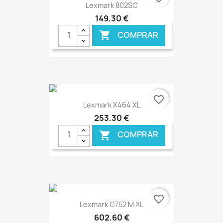
Lexmark 802SC
149,30 €
COMPRAR

€ ONLINE
favorite_border
Lexmark X464 XL
253,30 €
COMPRAR

€ ONLINE
favorite_border
Lexmark C752 M XL
602,60 €