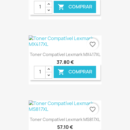
COMPRAR

€ ONLINE
favorite_border
Toner Compatível Lexmark MX417XL
37,80 €
COMPRAR

€ ONLINE
favorite_border
Toner Compatível Lexmark MS817XL
57,10 €