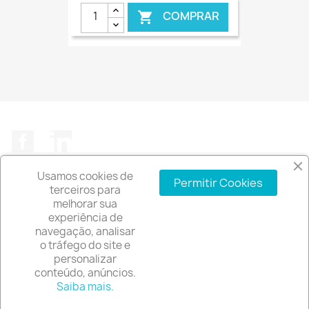
COMPRAR

€ ONLINE
Facebook
LinkedIn
Usamos cookies de
Permitir Cookies
terceiros para
melhorar sua
experiência de
A EMPRESA

navegação, analisar
o tráfego do site e
INFORMAÇÃO DA LOJA
keyboard_arrow_down
personalizar
conteúdo, anúncios.
© 2026 - Software de comércio eletrónico por
Saiba mais.
PrestaShop™