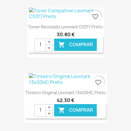
€ ONLINE
favorite_border
Toner Reciclado Lexmark CS317 Preto
30,80 €
COMPRAR

€ ONLINE
favorite_border
Tinteiro Original Lexmark 13400HC Preto
42,30 €
COMPRAR
