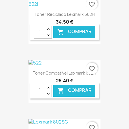
€ ONLINE
favorite_border
Toner Reciclado Lexmark 602H
34,50 €
COMPRAR

€ ONLINE
favorite_border
Toner Compatível Lexmark 602H
25,40 €
COMPRAR

€ ONLINE
favorite_border