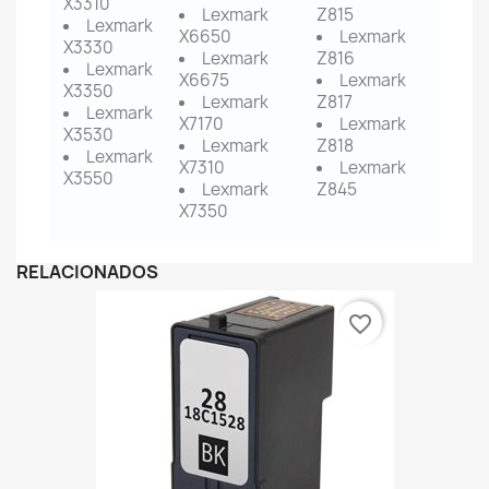
X3310
Lexmark
Z815
Lexmark
X6650
Lexmark
X3330
Lexmark
Z816
Lexmark
X6675
Lexmark
X3350
Lexmark
Z817
Lexmark
X7170
Lexmark
X3530
Lexmark
Z818
Lexmark
X7310
Lexmark
X3550
Lexmark
Z845
X7350
RELACIONADOS
favorite_border