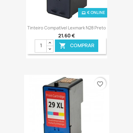
€ ONLINE
Tinteiro Compatível Lexmark N28 Preto
21,60 €
COMPRAR

favorite_border