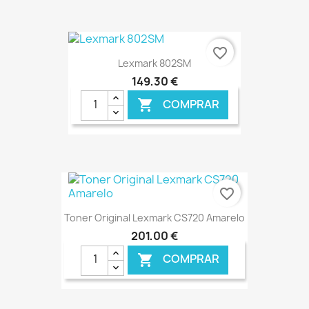
€ ONLINE
favorite_border
Lexmark 802SM
149,30 €
COMPRAR

€ ONLINE
favorite_border
Toner Original Lexmark CS720 Amarelo
201,00 €
COMPRAR
