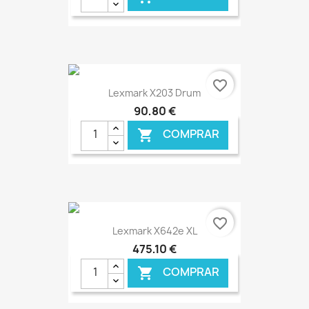
€ ONLINE
favorite_border
Lexmark X203 Drum
90,80 €
COMPRAR

€ ONLINE
favorite_border
Lexmark X642e XL
475,10 €
COMPRAR
