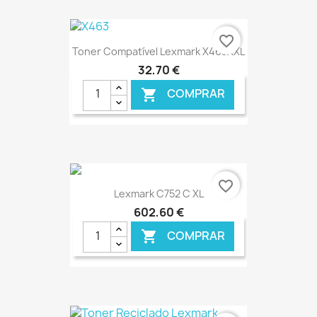
€ ONLINE
favorite_border
Toner Compatível Lexmark X463XXL
32,70 €
COMPRAR

€ ONLINE
favorite_border
Lexmark C752 C XL
602,60 €
COMPRAR
