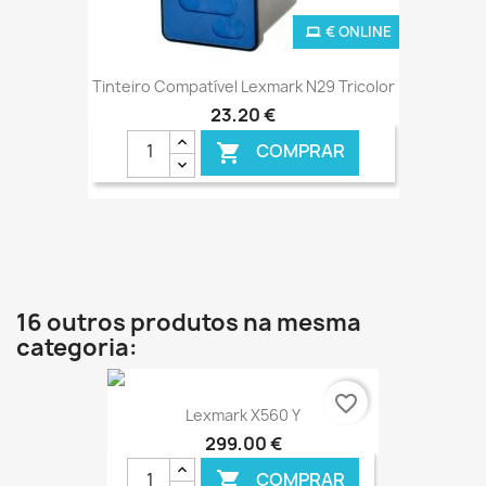
€ ONLINE
Tinteiro Compatível Lexmark N29 Tricolor
23,20 €
COMPRAR

16 outros produtos na mesma
categoria:
favorite_border
Lexmark X560 Y
299,00 €
COMPRAR
