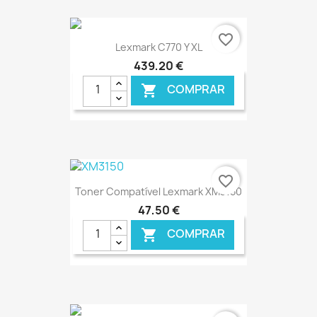
€ ONLINE
favorite_border
Lexmark C770 Y XL
439,20 €
COMPRAR

€ ONLINE
favorite_border
Toner Compatível Lexmark XM3150
47,50 €
COMPRAR
