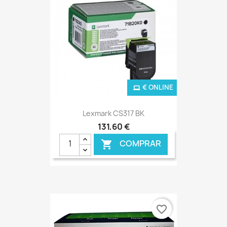
€ ONLINE
Lexmark CS317 BK
131,60 €
COMPRAR

favorite_border