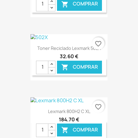
COMPRAR

€ ONLINE
favorite_border
Toner Reciclado Lexmark 502X
32,60 €
COMPRAR

€ ONLINE
favorite_border
Lexmark 800H2 C XL
184,70 €
COMPRAR
