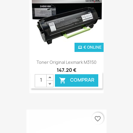
€ ONLINE
Toner Original Lexmark M3150
147,20 €
COMPRAR

favorite_border