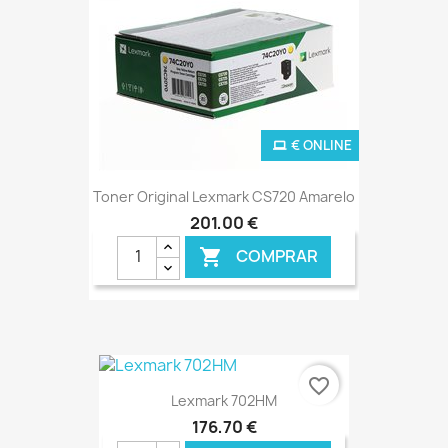
€ ONLINE
Toner Original Lexmark CS720 Amarelo
201,00 €
COMPRAR

favorite_border
Lexmark 702HM
176,70 €