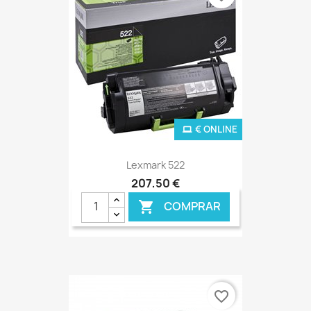
€ ONLINE
Lexmark 522
207,50 €
COMPRAR

favorite_border