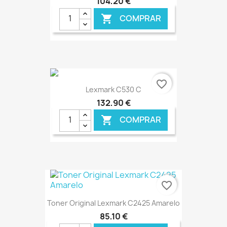
104,20 €
COMPRAR

€ ONLINE
favorite_border
Lexmark C530 C
132,90 €
COMPRAR

€ ONLINE
favorite_border
Toner Original Lexmark C2425 Amarelo
85,10 €