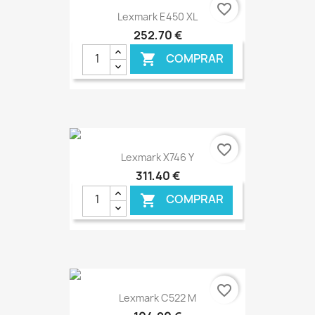
€ ONLINE
favorite_border
Lexmark E450 XL
252,70 €
COMPRAR

€ ONLINE
favorite_border
Lexmark X746 Y
311,40 €
COMPRAR

€ ONLINE
favorite_border
Lexmark C522 M