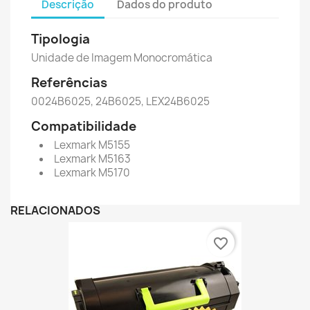
Descrição
Dados do produto
Tipologia
Unidade de Imagem Monocromática
Referências
0024B6025, 24B6025, LEX24B6025
Compatibilidade
Lexmark M5155
Lexmark M5163
Lexmark M5170
RELACIONADOS
favorite_border