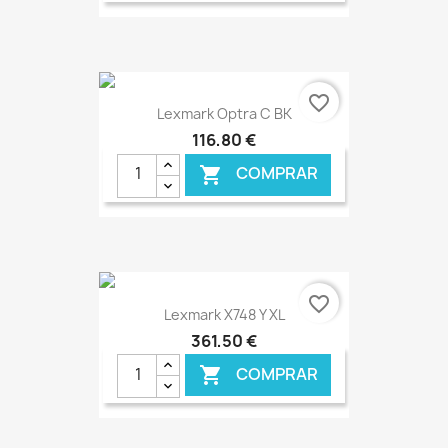
€ ONLINE
favorite_border
Lexmark Optra C BK
116,80 €
COMPRAR

€ ONLINE
favorite_border
Lexmark X748 Y XL
361,50 €
COMPRAR
