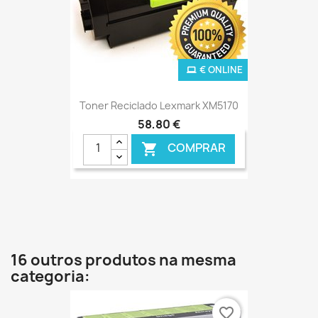
€ ONLINE
Toner Reciclado Lexmark XM5170
58,80 €
COMPRAR

16 outros produtos na mesma
categoria:
favorite_border