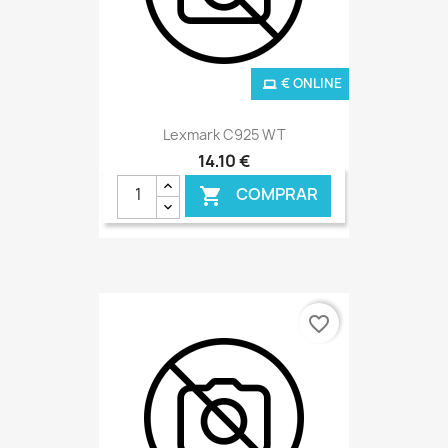
€ ONLINE
Lexmark C925 WT
14,10 €
COMPRAR

favorite_border