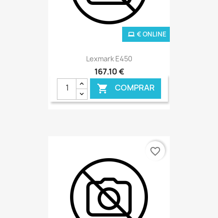
€ ONLINE
Lexmark E450
167,10 €
COMPRAR

favorite_border