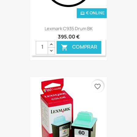
€ ONLINE
Lexmark C935 Drum BK
395,00 €
COMPRAR

favorite_border