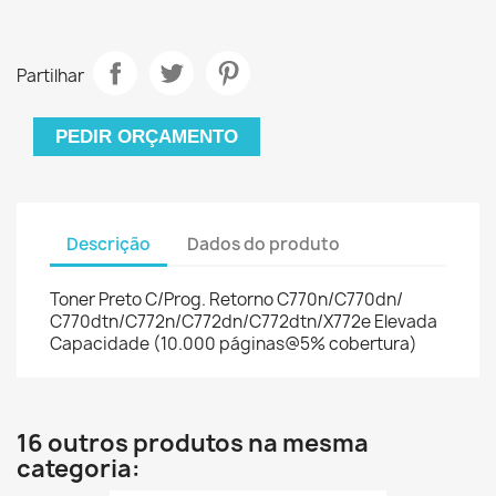
Partilhar
PEDIR ORÇAMENTO
Descrição
Dados do produto
Toner Preto C/Prog. Retorno C770n/C770dn/
C770dtn/C772n/C772dn/C772dtn/X772e Elevada
Capacidade (10.000 páginas@5% cobertura)
16 outros produtos na mesma
categoria: