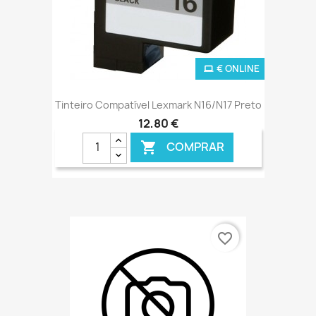
€ ONLINE
Tinteiro Compatível Lexmark N16/N17 Preto
12,80 €
COMPRAR

favorite_border