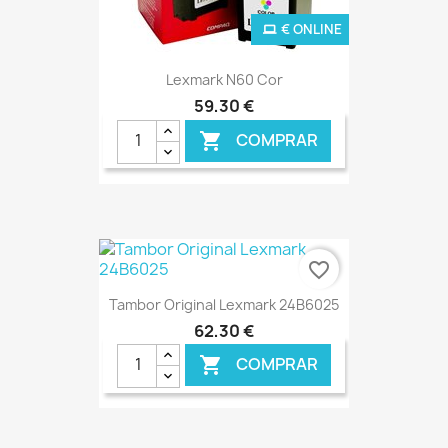
€ ONLINE
Lexmark N60 Cor
59,30 €
COMPRAR

favorite_border
Tambor Original Lexmark 24B6025
62,30 €
COMPRAR
