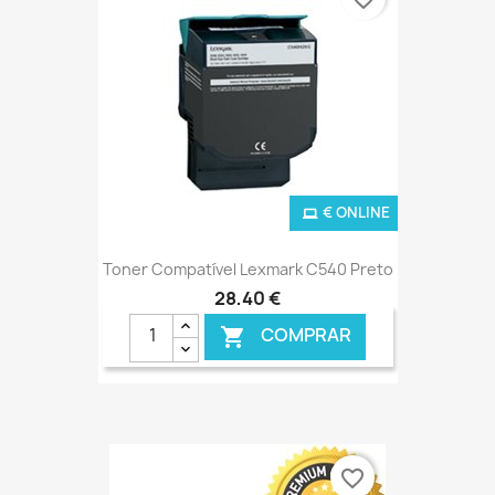
€ ONLINE
Toner Compatível Lexmark C540 Preto
28,40 €
COMPRAR

favorite_border