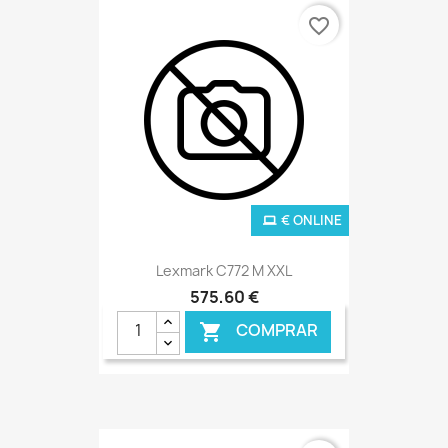
favorite_border
€ ONLINE
Lexmark C772 M XXL
575,60 €
COMPRAR
