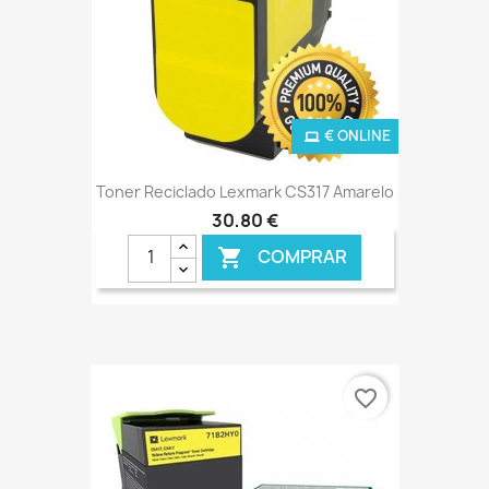
€ ONLINE
Toner Reciclado Lexmark CS317 Amarelo
30,80 €
COMPRAR

favorite_border