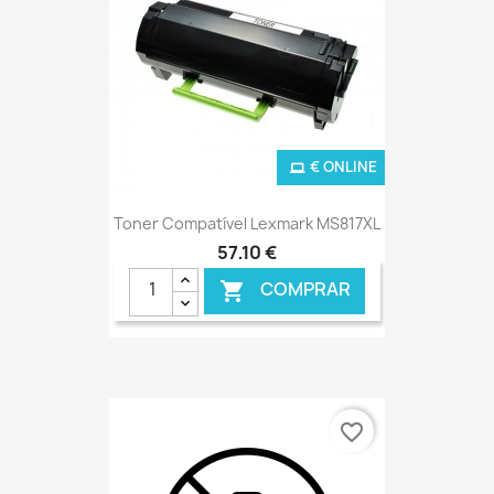
€ ONLINE
Toner Compatível Lexmark MS817XL
57,10 €
COMPRAR

favorite_border