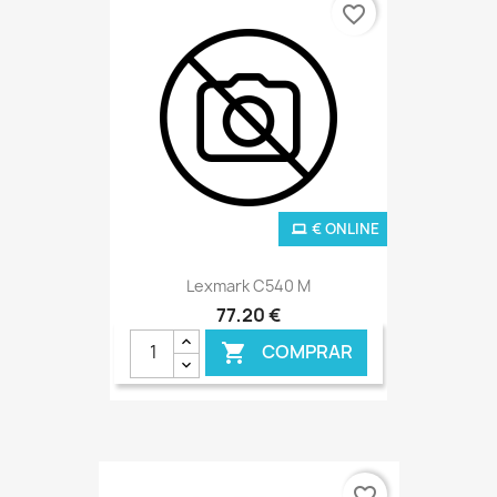
favorite_border
€ ONLINE
Lexmark C540 M
77,20 €
COMPRAR

favorite_border