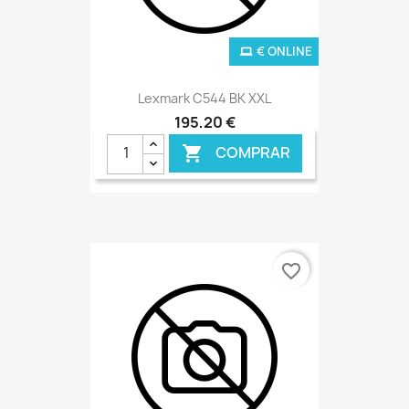
€ ONLINE
Lexmark C544 BK XXL
195,20 €
COMPRAR

favorite_border