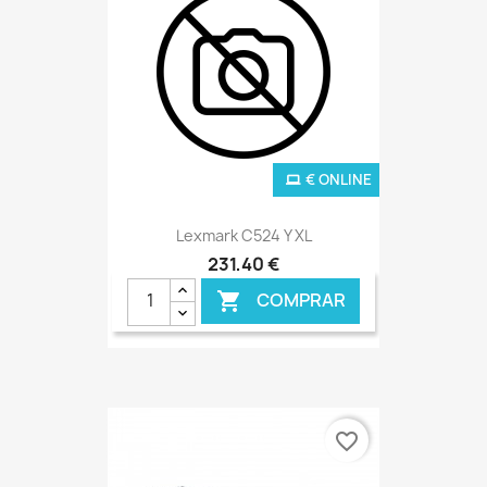
€ ONLINE
Lexmark C524 Y XL
231,40 €
COMPRAR

favorite_border