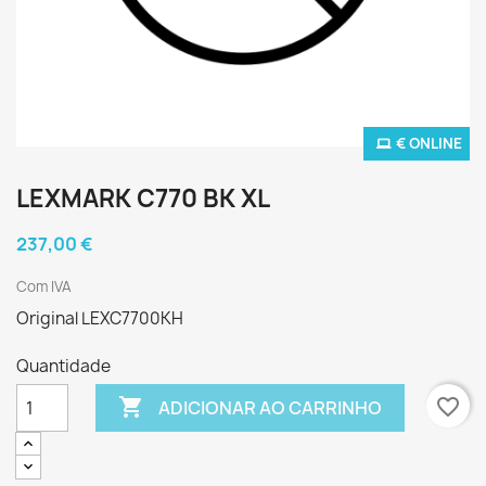
€ ONLINE
LEXMARK C770 BK XL
237,00 €
Com IVA
Original LEXC7700KH
Quantidade

favorite_border
ADICIONAR AO CARRINHO