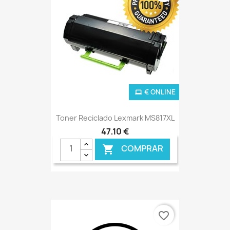
€ ONLINE
Toner Reciclado Lexmark MS817XL
47,10 €
COMPRAR

favorite_border