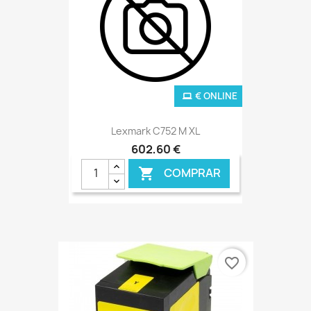
€ ONLINE
Lexmark C752 M XL
602,60 €
COMPRAR

favorite_border