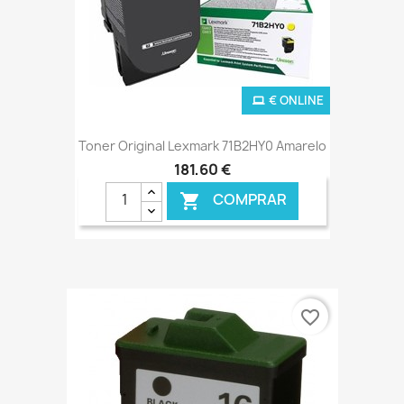
€ ONLINE
Toner Original Lexmark 71B2HY0 Amarelo
181,60 €
COMPRAR

favorite_border