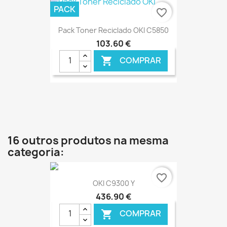
PACK
favorite_border
Pack Toner Reciclado OKI C5850
103,60 €
COMPRAR

€ ONLINE
16 outros produtos na mesma
categoria:
favorite_border
OKI C9300 Y
436,90 €
COMPRAR
