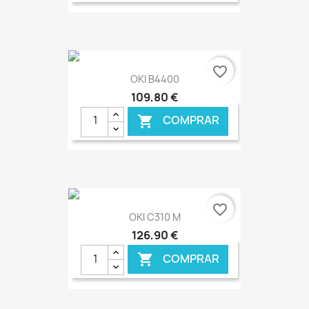
€ ONLINE
favorite_border
OKI B4400
109,80 €
COMPRAR

€ ONLINE
favorite_border
OKI C310 M
126,90 €
COMPRAR
