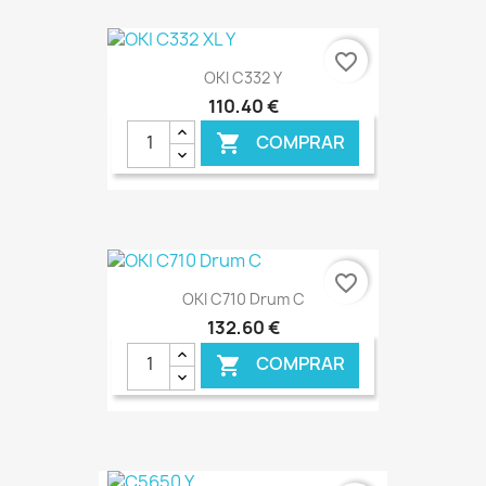
€ ONLINE
favorite_border
OKI C332 Y
110,40 €
COMPRAR

€ ONLINE
favorite_border
OKI C710 Drum C
132,60 €
COMPRAR
