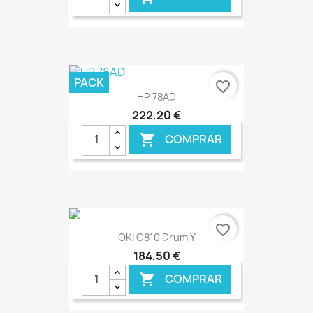
PACK
€ ONLINE
favorite_border
HP 78AD
222,20 €
COMPRAR

€ ONLINE
favorite_border
OKI C810 Drum Y
184,50 €
COMPRAR
