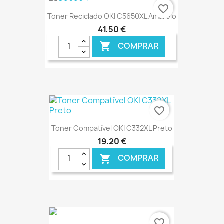
€ ONLINE
favorite_border
Toner Reciclado OKI C5650XL Amarelo
41,50 €
COMPRAR

€ ONLINE
favorite_border
Toner Compatível OKI C332XL Preto
19,20 €
COMPRAR

€ ONLINE
favorite_border