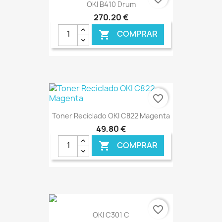
OKI B410 Drum
270,20 €
COMPRAR

€ ONLINE
favorite_border
Toner Reciclado OKI C822 Magenta
49,80 €
COMPRAR

€ ONLINE
favorite_border
OKI C301 C