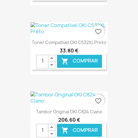
€ ONLINE
favorite_border
Toner Compatível OKI C532XL Preto
33,80 €
COMPRAR

€ ONLINE
favorite_border
Tambor Original OKI C824 Ciano
206,60 €
COMPRAR
