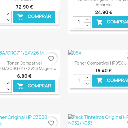
Amarelo
72,90 €
24,90 €
COMPRAR

COMPRA

favorite_border
fa
Ver+
Ver+


Toner Compatível
Toner Compatível HP05X U
03A/CRG711/EXV26 Magenta
16,40 €
6,80 €
COMPRA

COMPRAR

€ ONLINE
€ O
favorite_border
fa