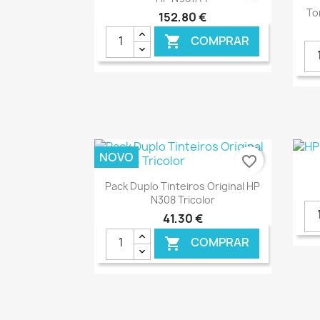
To
152,80 €
COMPRAR

€ ONLINE
NOVO
favorite_border
Ver+

Pack Duplo Tinteiros Original HP
N308 Tricolor
41,30 €
COMPRAR

€ ONLINE