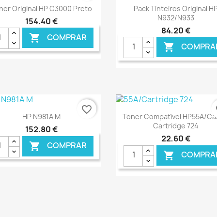
Ver+
Ver+


ner Original HP C3000 Preto
Pack Tinteiros Original H
N932/N933
154,40 €
84,20 €
COMPRAR

COMPRA

€ ONLINE
€ O
favorite_border
fa
Ver+
Ver+


HP N981A M
Toner Compatível HP55A/C
Cartridge 724
152,80 €
22,60 €
COMPRAR

COMPRA

€ ONLINE
€ O