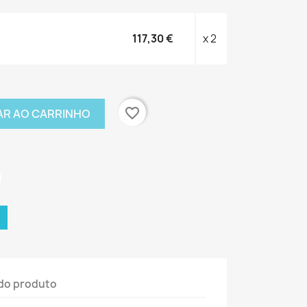
117,30 €
x 2
favorite_border
AR AO CARRINHO
do produto