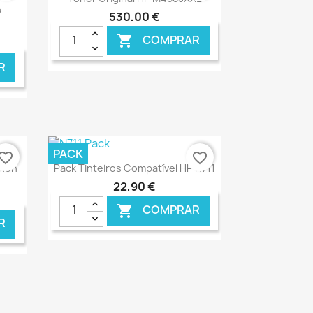
P
530,00 €
COMPRAR

R
NLINE
€ ONLINE
PACK
vorite_border
favorite_border
Ver+

anon
Pack Tinteiros Compatível HP N711
22,90 €
COMPRAR

R
NLINE
€ ONLINE