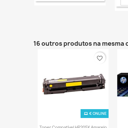
16 outros produtos na mesma 
favorite_border
€ ONLINE
Ver+

Toner Compatível HP205X Amarelo