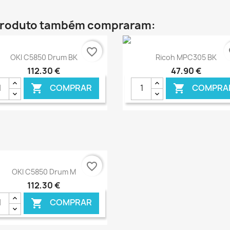
 produto também compraram:
favorite_border
fa
Ver+
Ver+


OKI C5850 Drum BK
Ricoh MPC305 BK
112,30 €
47,90 €
COMPRAR
COMPRA


€ ONLINE
€ O
favorite_border
Ver+

OKI C5850 Drum M
112,30 €
COMPRAR
