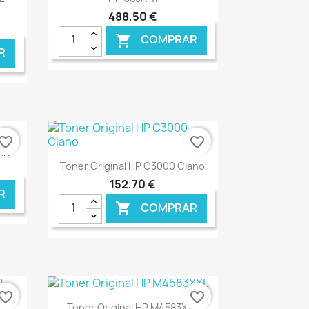
488,50 €
COMPRAR

R
vorite_border
favorite_border
NIV
Ver+

Toner Original HP C3000 Ciano
152,70 €
R
COMPRAR

NLINE
€ ONLINE
vorite_border
favorite_border
Ver+

Toner Original HP M4583XXL