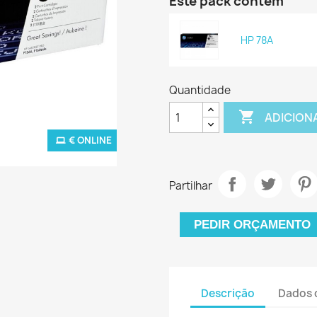
Este pack contém
HP 78A
Quantidade

ADICION
€ ONLINE
Partilhar
PEDIR ORÇAMENTO
Descrição
Dados 