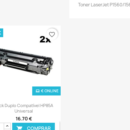
Toner LaserJet P1560/15
K
favorite_border
€ ONLINE
Ver+

ck Duplo Compatível HP85A
Universal
16,70 €
COMPRAR
