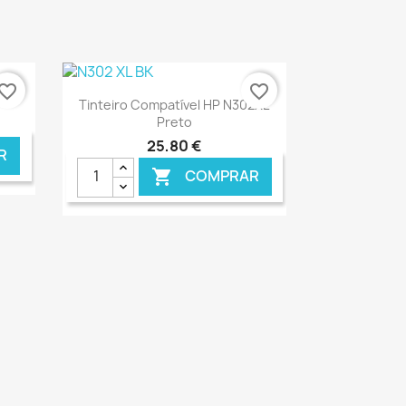
vorite_border
favorite_border
Ver+

Tinteiro Compatível HP N302XL
Preto
25,80 €
R
COMPRAR

NLINE
€ ONLINE