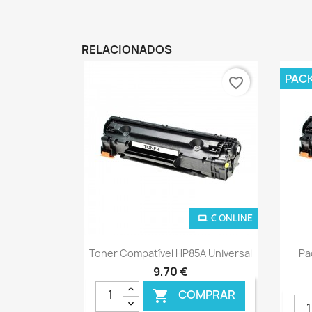
RELACIONADOS
PAC
favorite_border
€ ONLINE
Ver+

Toner Compatível HP85A Universal
Pa
9,70 €
COMPRAR
