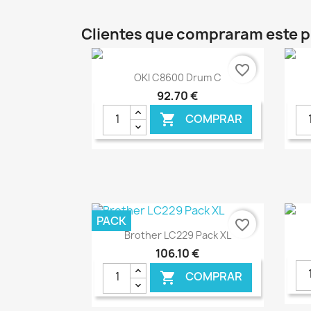
Clientes que compraram este
favorite_border
Ver+

OKI C8600 Drum C
92,70 €
COMPRAR

€ ONLINE
PACK
favorite_border
Ver+

Brother LC229 Pack XL
106,10 €
COMPRAR
