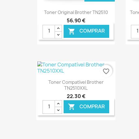
Ver+

Toner Original Brother TN2510
Tone
56,90 €
COMPRAR

favorite_border
Ver+

Toner Compatível Brother
TN2510XXL
22,30 €
COMPRAR

€ ONLINE