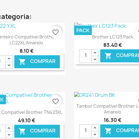
categoria:
PACK
favorite_border
fa
Ver+
Ver+


inteiro Compatível Brother
Brother LC123 Pack
LC22XL Amarelo
83,40 €
8,10 €
COMPRA

COMPRAR

€ ONLINE
€ O
CK
favorite_border
fa
Ver+

Tambor Compatível Brother 
Ver+

Amarelo
 Compatível Brother TN423XL
16,30 €
49,10 €
COMPRA

COMPRAR
