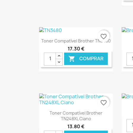
€ ONLINE
favorite_border
Ver+

Toner Compatível Brother TN3480
17,30 €
COMPRAR

€ ONLINE
favorite_border
Ver+

Toner Compatível Brother
TN248XL Ciano
13,80 €