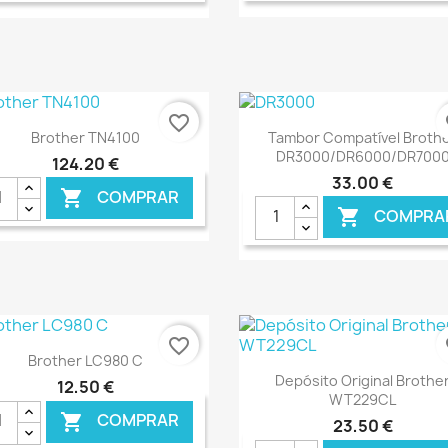
€ ONLINE
€ O
favorite_border
fa
Ver+
Ver+


Brother TN4100
Tambor Compatível Broth
DR3000/DR6000/DR700
124,20 €
33,00 €
COMPRAR

COMPRA

€ ONLINE
€ O
favorite_border
fa
Ver+

Brother LC980 C
Ver+

Depósito Original Brothe
12,50 €
WT229CL
COMPRAR

23,50 €