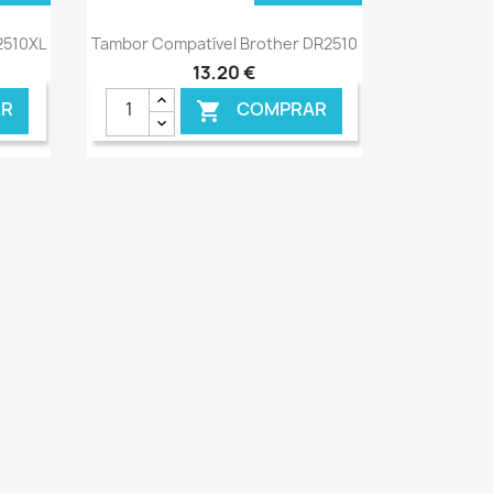
Ver+

2510XL
Tambor Compatível Brother DR2510
13,20 €
R
COMPRAR
