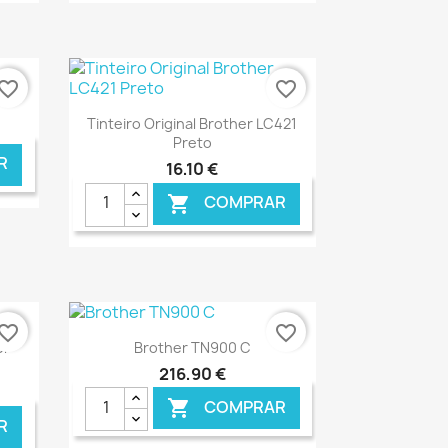
NLINE
€ ONLINE
vorite_border
favorite_border
Ver+

Tinteiro Original Brother LC421
Preto
R
16,10 €
COMPRAR

NLINE
€ ONLINE
vorite_border
favorite_border
Ver+

er
Brother TN900 C
216,90 €
COMPRAR

R