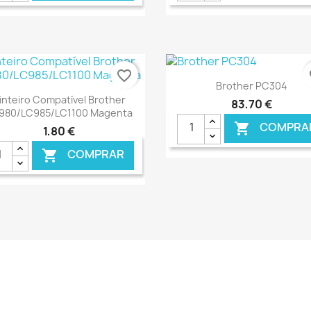
€ ONLINE
€ O
favorite_border
fa
Ver+

Brother PC304
Ver+

inteiro Compatível Brother
83,70 €
980/LC985/LC1100 Magenta
COMPRA

1,80 €
COMPRAR

€ ONLINE
€ O