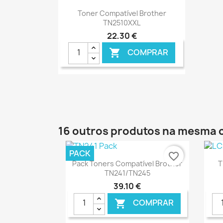
Ver+

Toner Compatível Brother
TN2510XXL
22,30 €
COMPRAR

16 outros produtos na mesma 
PACK
favorite_border
Ver+

Pack Toners Compatível Brother
T
TN241/TN245
39,10 €
COMPRAR
