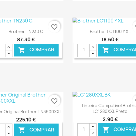
€ ONLINE
€ O
favorite_border
fa
Ver+
Ver+


Brother TN230 C
Brother LC1100 Y XL
87,30 €
18,60 €
COMPRAR
COMPRA


€ ONLINE
€ O
favorite_border
fa
Ver+

Tinteiro Compatível Broth
Ver+

LC1280XXL Preto
r Original Brother TN3600XXL
2,90 €
225,10 €
COMPRA

COMPRAR
