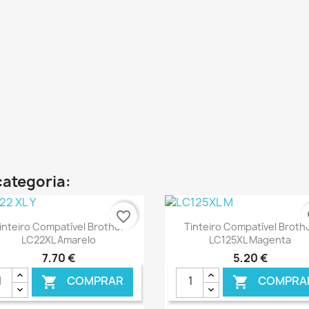
categoria:
favorite_border
fa
Ver+
Ver+


inteiro Compatível Brother
Tinteiro Compatível Broth
LC22XL Amarelo
LC125XL Magenta
7,70 €
5,20 €
COMPRAR
COMPRA

