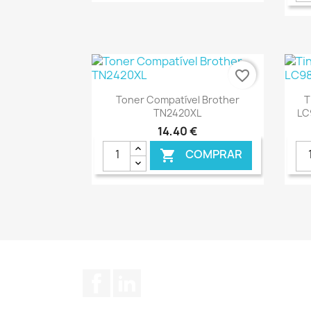
€ ONLINE
favorite_border
Ver+

Toner Compatível Brother
T
TN2420XL
LC
14,40 €
COMPRAR

€ ONLINE
Facebook
LinkedIn