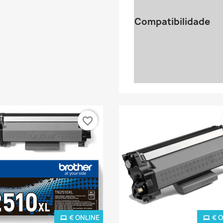
Compatibilidade
favorite_border
€ ONLINE
€ 