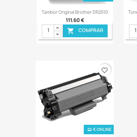
Ver+

Tambor Original Brother DR2510
Tone
111,60 €
COMPRAR

favorite_border
€ ONLINE