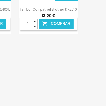
Ver+

2510XL
Tambor Compatível Brother DR2510
13,20 €
R
COMPRAR
