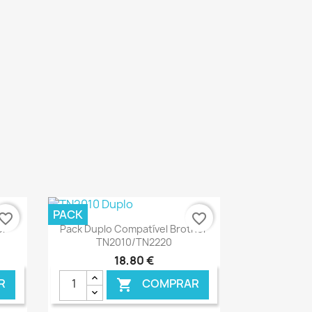
PACK
vorite_border
favorite_border
Ver+

er
Pack Duplo Compatível Brother
TN2010/TN2220
18,80 €
R
COMPRAR
