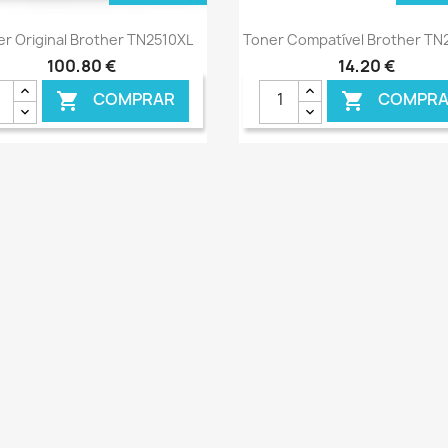
Ver+
Ver+


r Original Brother TN2510XL
Toner Compatível Brother TN
100,80 €
14,20 €
COMPRAR
COMPRA

