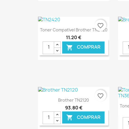
€ ONLINE
favorite_border
Ver+

Toner Compatível Brother TN2420
11,20 €
COMPRAR

€ ONLINE
favorite_border
Ver+

Brother TN2120
Tone
93,80 €
COMPRAR
