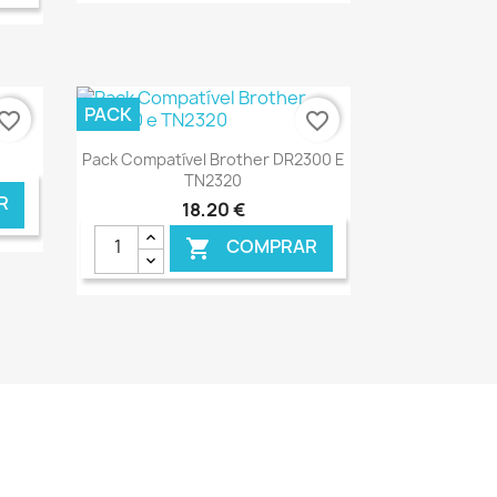
NLINE
€ ONLINE
PACK
vorite_border
favorite_border
Ver+

Pack Compatível Brother DR2300 E
TN2320
R
18,20 €
COMPRAR

NLINE
€ ONLINE