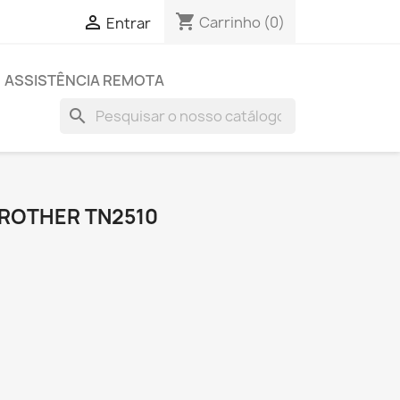
shopping_cart

Carrinho
(0)
Entrar
ASSISTÊNCIA REMOTA
search
BROTHER TN2510