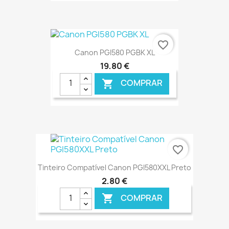
€ ONLINE
favorite_border
Canon PGI580 PGBK XL
19,80 €
COMPRAR

€ ONLINE
favorite_border
Tinteiro Compatível Canon PGI580XXL Preto
2,80 €
COMPRAR
