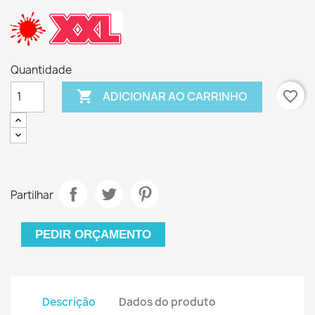
Quantidade

favorite_border
ADICIONAR AO CARRINHO
Partilhar
PEDIR ORÇAMENTO
Descrição
Dados do produto