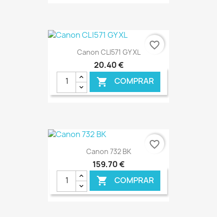
€ ONLINE
favorite_border
Canon CLI571 GY XL
20,40 €
COMPRAR

€ ONLINE
favorite_border
Canon 732 BK
159,70 €
COMPRAR
