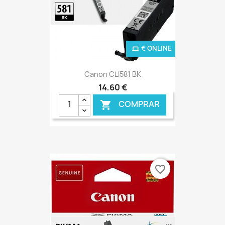
€ ONLINE
Canon CLI581 BK
14,60 €
COMPRAR

favorite_border