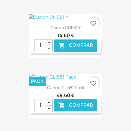
€ ONLINE
favorite_border
Canon CLI581 Y
14,60 €
COMPRAR

€ ONLINE
PACK
favorite_border
Canon CLI581 Pack
49,60 €
COMPRAR
