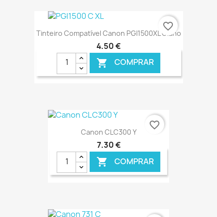
€ ONLINE
favorite_border
Tinteiro Compatível Canon PGI1500XL Ciano
4,50 €
COMPRAR

€ ONLINE
favorite_border
Canon CLC300 Y
7,30 €
COMPRAR
