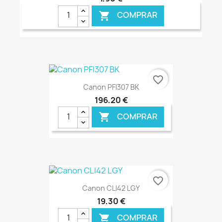
COMPRAR

€ ONLINE
favorite_border
Canon PFI307 BK
196,20 €
COMPRAR

€ ONLINE
favorite_border
Canon CLI42 LGY
19,30 €
COMPRAR
