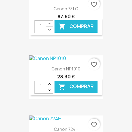
€ ONLINE
favorite_border
Canon 731 C
87,60 €
COMPRAR

€ ONLINE
favorite_border
Canon NP1010
28,30 €
COMPRAR

€ ONLINE
favorite_border
Canon 724H