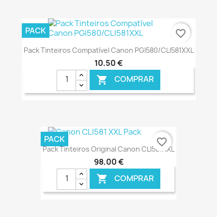
€ ONLINE
PACK
favorite_border
Pack Tinteiros Compatível Canon PGI580/CLI581XXL
10,50 €
COMPRAR

€ ONLINE
PACK
favorite_border
Pack Tinteiros Original Canon CLI581XXL
98,00 €
COMPRAR
