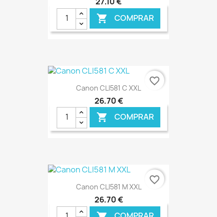
27,10 €
COMPRAR

€ ONLINE
favorite_border
Canon CLI581 C XXL
26,70 €
COMPRAR

€ ONLINE
favorite_border
Canon CLI581 M XXL
26,70 €
COMPRAR
