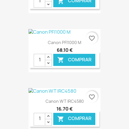
COMPRAR

€ ONLINE
favorite_border
Canon PFI1000 M
68,10 €
COMPRAR

€ ONLINE
favorite_border
Canon WT IRC4580
16,70 €
COMPRAR
