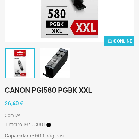
€ ONLINE
CANON PGI580 PGBK XXL
26,40 €
Com IVA
Tinteiro 1970C001
Capacidade:
600 páginas