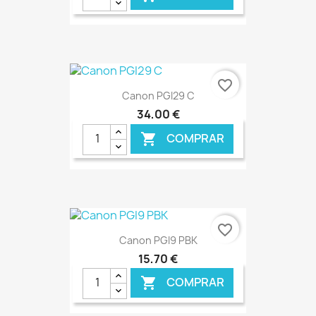
€ ONLINE
favorite_border
Canon PGI29 C
34,00 €
COMPRAR

€ ONLINE
favorite_border
Canon PGI9 PBK
15,70 €
COMPRAR
