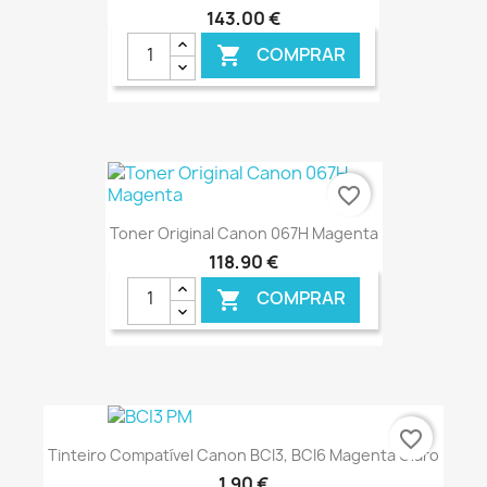
143,00 €
COMPRAR

€ ONLINE
favorite_border
Toner Original Canon 067H Magenta
118,90 €
COMPRAR

€ ONLINE
favorite_border
Tinteiro Compatível Canon BCI3, BCI6 Magenta Claro
1,90 €