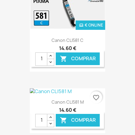
€ ONLINE
Canon CLI581 C
14,60 €
COMPRAR

favorite_border
Canon CLI581 M
14,60 €
COMPRAR
