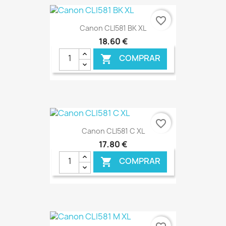
€ ONLINE
favorite_border
Canon CLI581 BK XL
18,60 €
COMPRAR

€ ONLINE
favorite_border
Canon CLI581 C XL
17,80 €
COMPRAR

€ ONLINE