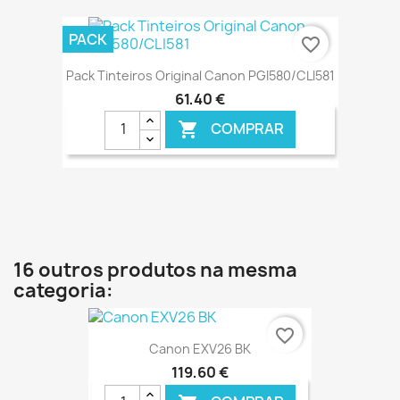
€ ONLINE
PACK
favorite_border
Pack Tinteiros Original Canon PGI580/CLI581
61,40 €
COMPRAR

€ ONLINE
16 outros produtos na mesma
categoria:
favorite_border
Canon EXV26 BK
119,60 €