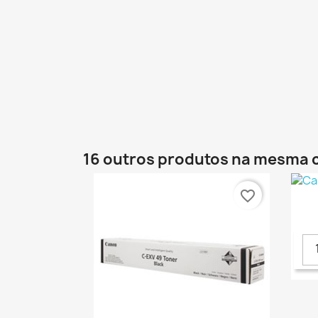
16 outros produtos na mesma 
favorite_border