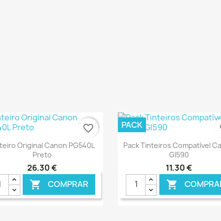
€ ONLINE
€ O
PACK
favorite_border
fa
Ver+
Ver+


teiro Original Canon PG540L
Pack Tinteiros Compatível C
Preto
GI590
26,30 €
11,30 €
COMPRAR
COMPRA

