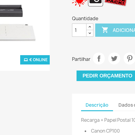
Quantidade

ADICION
Partilhar
€ ONLINE
PEDIR ORÇAMENTO
Descrição
Dados 
Recarga + Papel Postal 
Canon CP100