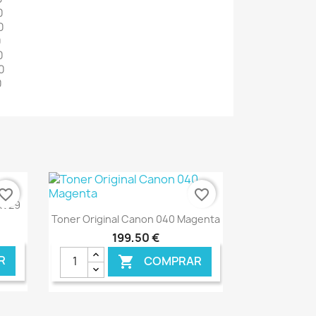
0
0
0
0
0
0
vorite_border
favorite_border
XV29
Ver+

Toner Original Canon 040 Magenta
199,50 €
R
COMPRAR
