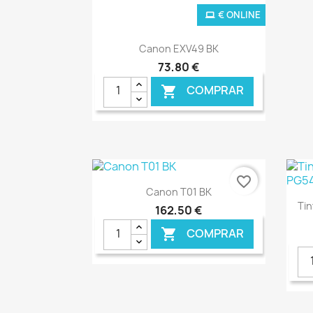
€ ONLINE
Ver+

Canon EXV49 BK
73,80 €
COMPRAR

favorite_border
Ver+

Canon T01 BK
Tin
162,50 €
COMPRAR
