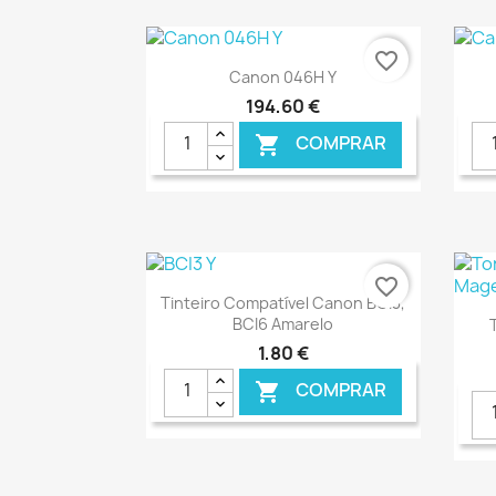
€ ONLINE
favorite_border
Ver+

Canon 046H Y
194,60 €
COMPRAR

€ ONLINE
favorite_border
Ver+

Tinteiro Compatível Canon BCI3,
BCI6 Amarelo
1,80 €
COMPRAR
