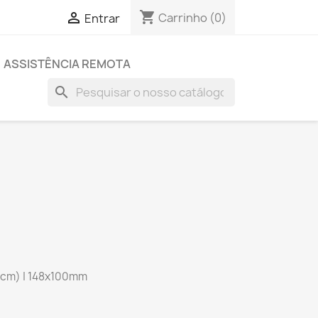
shopping_cart

Carrinho
(0)
Entrar
ASSISTÊNCIA REMOTA
search
5cm) | 148x100mm