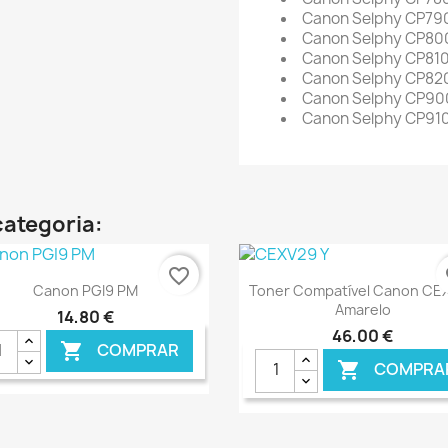
Canon Selphy CP79
Canon Selphy CP80
Canon Selphy CP81
Canon Selphy CP82
Canon Selphy CP90
Canon Selphy CP91
categoria:
favorite_border
fa
Ver+
Ver+


Canon PGI9 PM
Toner Compatível Canon CE
Amarelo
14,80 €
46,00 €
COMPRAR

COMPRA
