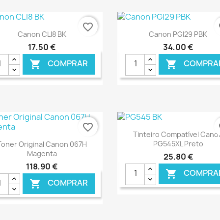
€ ONLINE
€ O
favorite_border
fa
Ver+
Ver+


Canon CLI8 BK
Canon PGI29 PBK
17,50 €
34,00 €
COMPRAR
COMPRA


€ ONLINE
€ O
favorite_border
fa
Ver+

Tinteiro Compatível Cano
Ver+

PG545XL Preto
Toner Original Canon 067H
Magenta
25,80 €
118,90 €
COMPRA

COMPRAR
