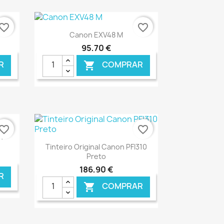
NLINE
€ ONLINE
vorite_border
favorite_border
Ver+

Canon EXV48 M
95,70 €
R
COMPRAR

NLINE
€ ONLINE
vorite_border
favorite_border
n
Ver+

Tinteiro Original Canon PFI310
Preto
186,90 €
R
COMPRAR
