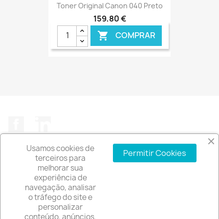
Toner Original Canon 040 Preto
159,80 €
COMPRAR

€ ONLINE
Facebook
LinkedIn
Usamos cookies de
Permitir Cookies
terceiros para
melhorar sua
experiência de
A EMPRESA

navegação, analisar
o tráfego do site e
INFORMAÇÃO DA LOJA
keyboard_arrow_down
personalizar
conteúdo, anúncios.