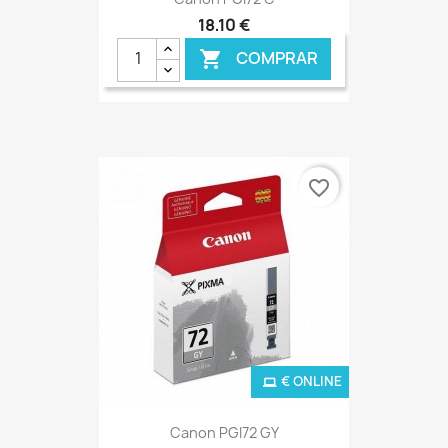
18,10 €
COMPRAR

favorite_border
€ ONLINE
Canon PGI72 GY