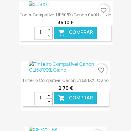
€ ONLINE
favorite_border
Toner Compatível HP508X/Canon 040H Ciano
35,10 €
COMPRAR

€ ONLINE
favorite_border
Tinteiro Compatível Canon CLI581XXL Ciano
2,70 €
COMPRAR

€ ONLINE