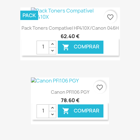
€ ONLINE
PACK
favorite_border
Pack Toners Compatível HP410X/Canon 046H
62,40 €
COMPRAR

€ ONLINE
favorite_border
Canon PFI106 PGY
78,60 €
COMPRAR
