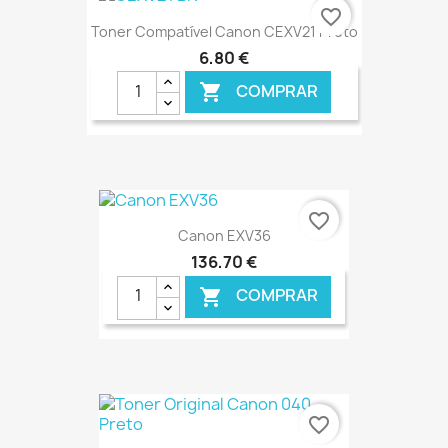
favorite_border
Toner Compatível Canon CEXV21 Preto
6,80 €
COMPRAR

€ ONLINE
favorite_border
Canon EXV36
136,70 €
COMPRAR

€ ONLINE
favorite_border