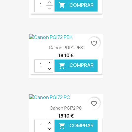
COMPRAR

favorite_border
Canon PGI72 PBK
18,10 €
COMPRAR

€ ONLINE
favorite_border
Canon PGI72 PC
18,10 €
COMPRAR
