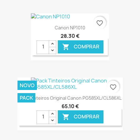
€ ONLINE
favorite_border
Canon NP1010
28,30 €
COMPRAR

€ ONLINE
NOVO
favorite_border
PACK
Pack Tinteiros Original Canon PG585XL/CL586XL
65,10 €
COMPRAR
