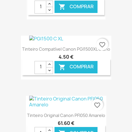
COMPRAR

€ ONLINE
favorite_border
Tinteiro Compatível Canon PGI1500XL Ciano
4,50 €
COMPRAR

€ ONLINE
favorite_border
Tinteiro Original Canon PFI050 Amarelo
61,60 €