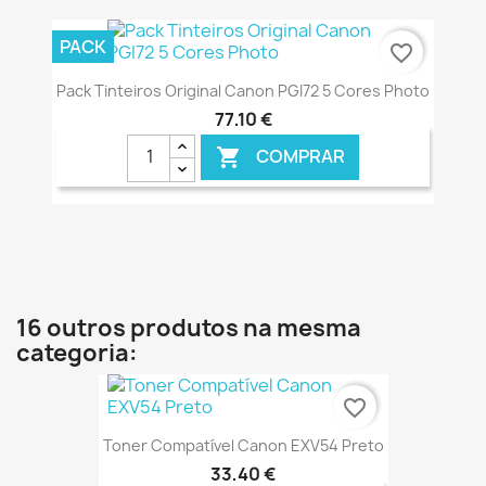
€ ONLINE
PACK
favorite_border
Pack Tinteiros Original Canon PGI72 5 Cores Photo
77,10 €
COMPRAR

€ ONLINE
16 outros produtos na mesma
categoria:
favorite_border
Toner Compatível Canon EXV54 Preto
33,40 €