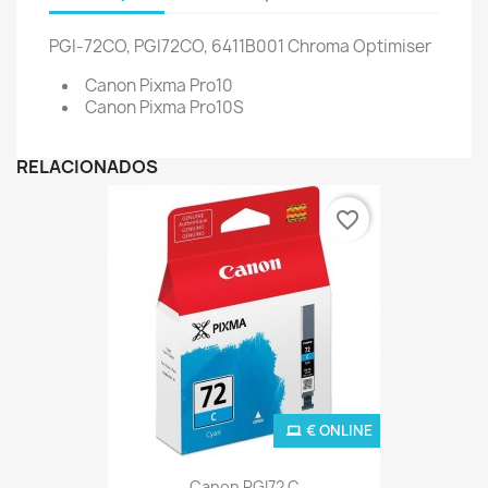
PGI-72CO, PGI72CO, 6411B001
Chroma Optimiser
Canon Pixma Pro10
Canon Pixma Pro10S
RELACIONADOS
favorite_border
€ ONLINE
Canon PGI72 C