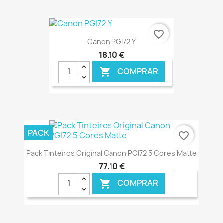
€ ONLINE
favorite_border
Canon PGI72 Y
18,10 €
COMPRAR

€ ONLINE
PACK
favorite_border
Pack Tinteiros Original Canon PGI72 5 Cores Matte
77,10 €
COMPRAR
