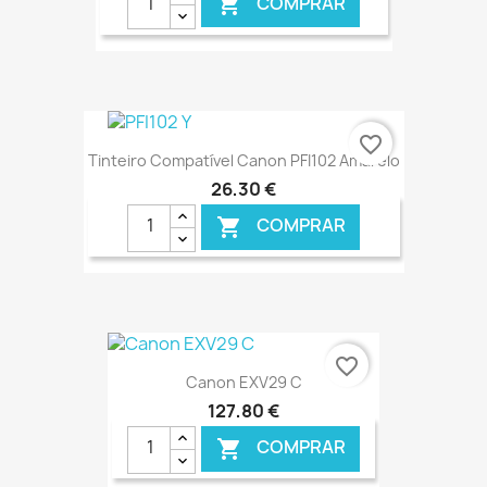
COMPRAR

€ ONLINE
favorite_border
Tinteiro Compatível Canon PFI102 Amarelo
26,30 €
COMPRAR

€ ONLINE
favorite_border
Canon EXV29 C
127,80 €
COMPRAR
