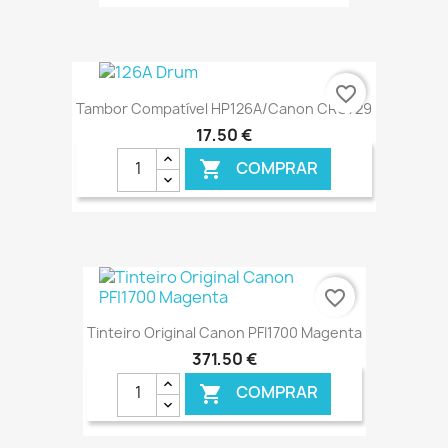
€ ONLINE
favorite_border
Tambor Compatível HP126A/Canon CRG729
17,50 €
COMPRAR

€ ONLINE
favorite_border
Tinteiro Original Canon PFI1700 Magenta
371,50 €
COMPRAR
