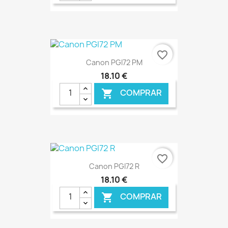
€ ONLINE
favorite_border
Canon PGI72 PM
18,10 €
COMPRAR

€ ONLINE
favorite_border
Canon PGI72 R
18,10 €
COMPRAR
