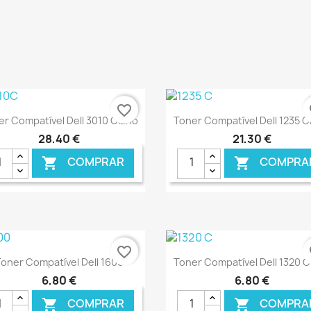
favorite_border
fa
Ver+
Ver+


er Compatível Dell 3010 Ciano
Toner Compatível Dell 1235 C
28,40 €
21,30 €
COMPRAR
COMPRA


€ ONLINE
€ O
favorite_border
fa
Ver+
Ver+


oner Compatível Dell 1600
Toner Compatível Dell 1320 C
6,80 €
6,80 €
COMPRAR
COMPRA

