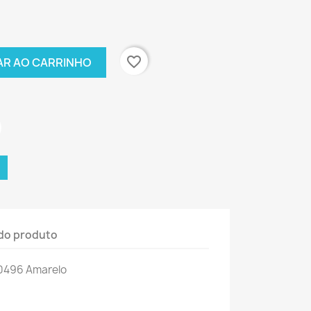
favorite_border
AR AO CARRINHO
do produto
0496 Amarelo