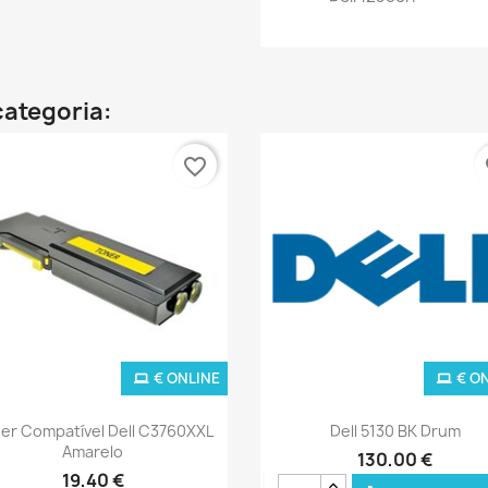
categoria:
favorite_border
fa
€ ONLINE
€ O
Ver+
Ver+


er Compatível Dell C3760XXL
Dell 5130 BK Drum
Amarelo
130,00 €
19,40 €