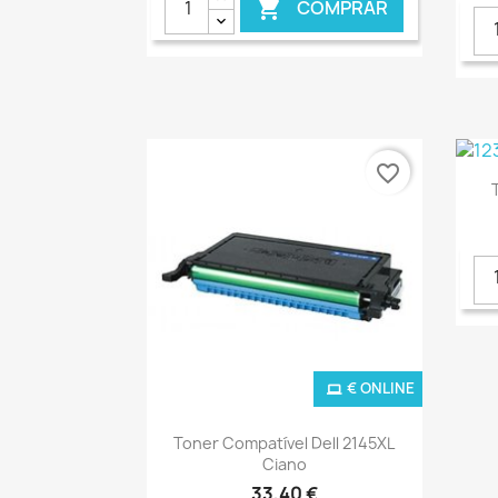
COMPRAR

favorite_border
€ ONLINE
Ver+

Toner Compatível Dell 2145XL
Ciano
33,40 €