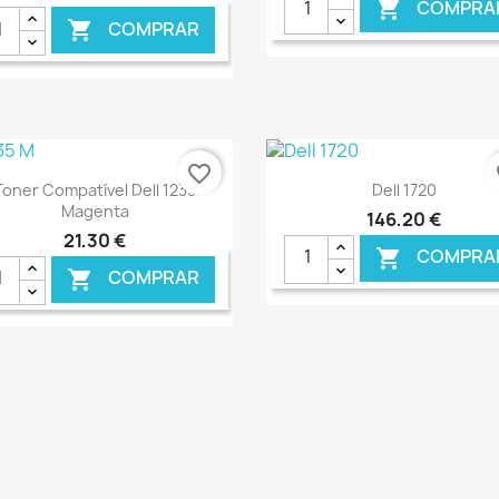
COMPRA

COMPRAR

favorite_border
fa
Ver+
Ver+


Toner Compatível Dell 1235
Dell 1720
Magenta
146,20 €
21,30 €
COMPRA

COMPRAR

€ ONLINE
€ O