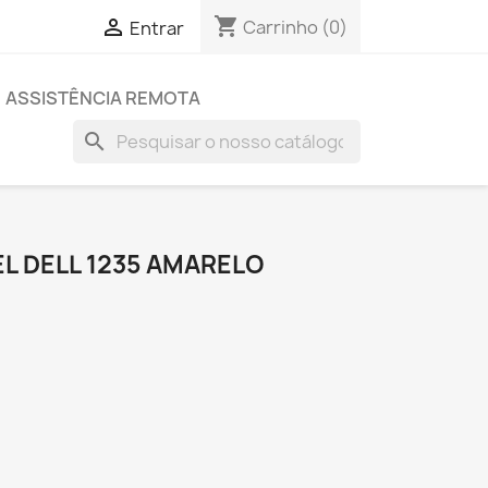
shopping_cart

Carrinho
(0)
Entrar
ASSISTÊNCIA REMOTA
search
L DELL 1235 AMARELO