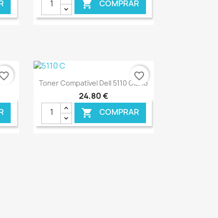
R
COMPRAR

vorite_border
favorite_border
Ver+

Toner Compatível Dell 5110 Ciano
24,80 €
R
COMPRAR

NLINE
€ ONLINE