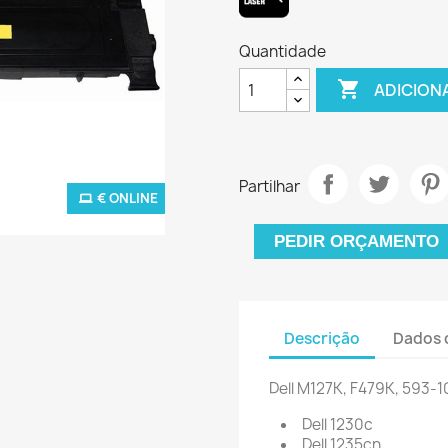
Quantidade

ADICION
Partilhar
€ ONLINE
PEDIR ORÇAMENTO
Descrição
Dados 
Dell
M127K
,
F479K
,
593-1
Dell 1230c
Dell 1235cn