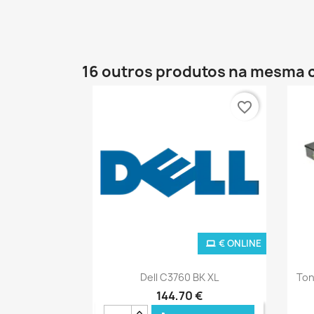
16 outros produtos na mesma 
favorite_border
€ ONLINE
Ver+

Dell C3760 BK XL
Ton
144,70 €