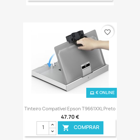
favorite_border
€ ONLINE
Tinteiro Compatível Epson T9661XXL Preto
47,70 €
COMPRAR
