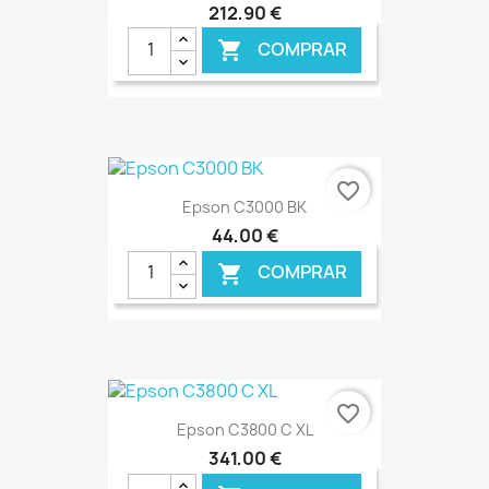
212,90 €
COMPRAR

€ ONLINE
favorite_border
Epson C3000 BK
44,00 €
COMPRAR

€ ONLINE
favorite_border
Epson C3800 C XL
341,00 €