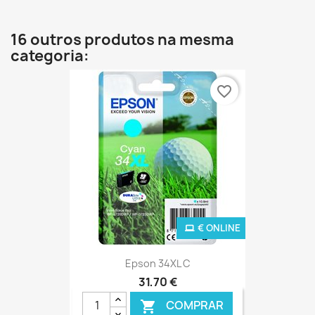
16 outros produtos na mesma
categoria:
favorite_border
€ ONLINE
Epson 34XL C
31,70 €
COMPRAR
