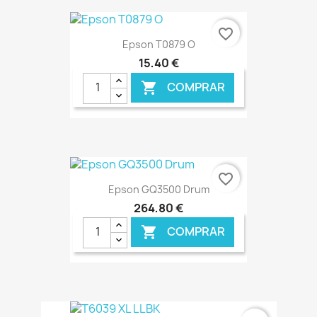
favorite_border
Epson T0879 O
15,40 €
COMPRAR

€ ONLINE
favorite_border
Epson GQ3500 Drum
264,80 €
COMPRAR

€ ONLINE