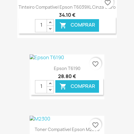
favorite_border
Tinteiro Compatível Epson T6039XL Cinza Claro
34,10 €
COMPRAR

€ ONLINE
favorite_border
Epson T6190
28,80 €
COMPRAR

€ ONLINE
favorite_border
Toner Compatível Epson M2300