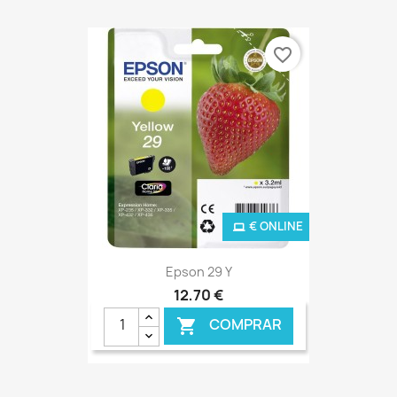
favorite_border
€ ONLINE
Epson 29 Y
12,70 €
COMPRAR
