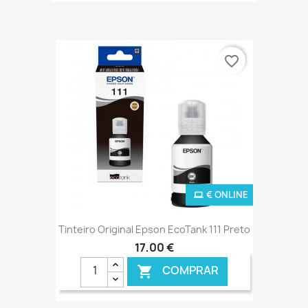
favorite_border
€ ONLINE
Tinteiro Original Epson EcoTank 111 Preto
17,00 €
COMPRAR
