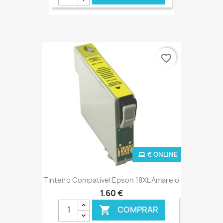
favorite_border
€ ONLINE
Tinteiro Compatível Epson 18XL Amarelo
1,60 €
COMPRAR
