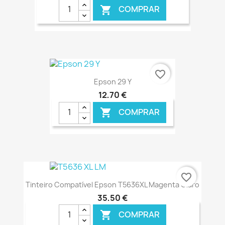
COMPRAR

€ ONLINE
favorite_border
Epson 29 Y
12,70 €
COMPRAR

€ ONLINE
favorite_border
Tinteiro Compatível Epson T5636XL Magenta Claro
35,50 €
COMPRAR
