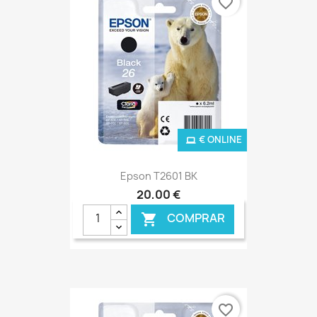
favorite_border
€ ONLINE
Epson T2601 BK
20,00 €
COMPRAR

favorite_border