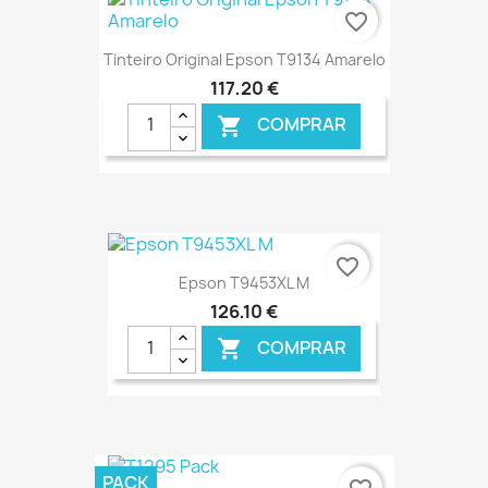
favorite_border
Tinteiro Original Epson T9134 Amarelo
117,20 €
COMPRAR

€ ONLINE
favorite_border
Epson T9453XL M
126,10 €
COMPRAR

€ ONLINE
PACK