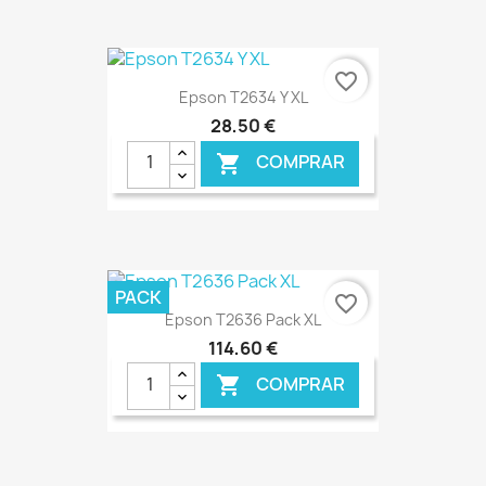
€ ONLINE
favorite_border
Epson T2634 Y XL
28,50 €
COMPRAR

€ ONLINE
PACK
favorite_border
Epson T2636 Pack XL
114,60 €
COMPRAR
