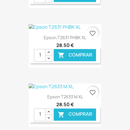
€ ONLINE
favorite_border
Epson T2631 PHBK XL
28,50 €
COMPRAR

€ ONLINE
favorite_border
Epson T2633 M XL
28,50 €
COMPRAR
