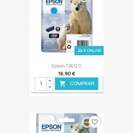
€ ONLINE
Epson T2612 C
16,90 €
COMPRAR

favorite_border