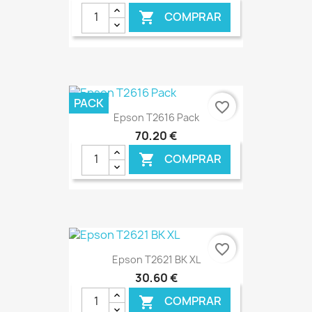
COMPRAR

€ ONLINE
PACK
favorite_border
Epson T2616 Pack
70,20 €
COMPRAR

€ ONLINE
favorite_border
Epson T2621 BK XL
30,60 €
COMPRAR
