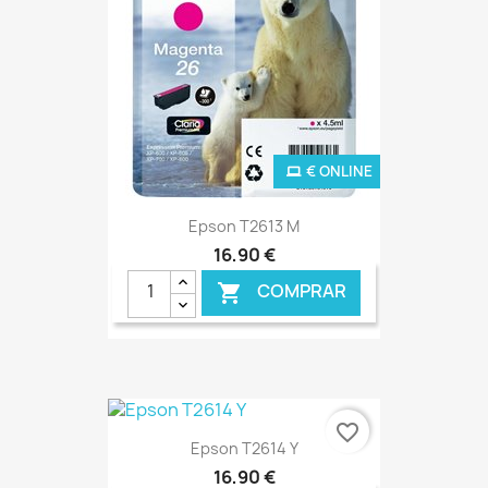
€ ONLINE
Epson T2613 M
16,90 €
COMPRAR

favorite_border
Epson T2614 Y
16,90 €