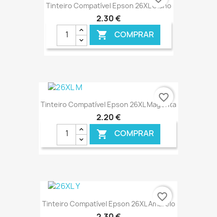
Tinteiro Compatível Epson 26XL Ciano
2,30 €
COMPRAR

€ ONLINE
favorite_border
Tinteiro Compatível Epson 26XL Magenta
2,20 €
COMPRAR

€ ONLINE
favorite_border
Tinteiro Compatível Epson 26XL Amarelo
2,30 €