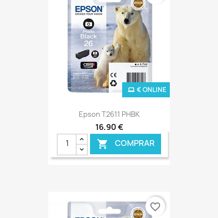
€ ONLINE
Epson T2611 PHBK
16,90 €
COMPRAR

favorite_border