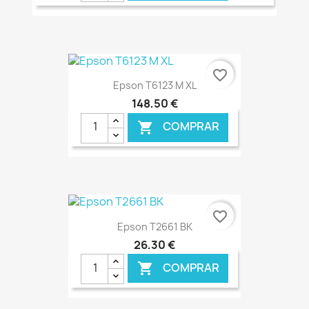
€ ONLINE
favorite_border
Epson T6123 M XL
148,50 €
COMPRAR

€ ONLINE
favorite_border
Epson T2661 BK
26,30 €
COMPRAR
