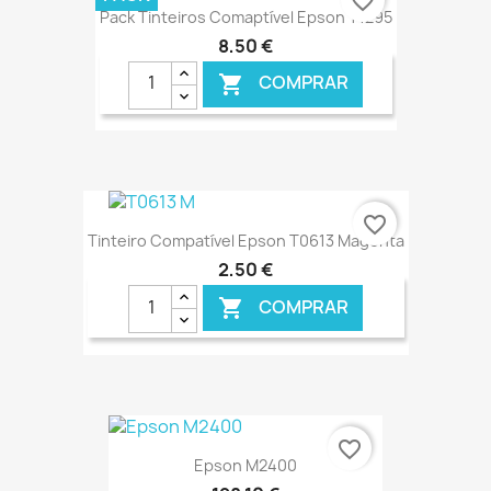
favorite_border
Pack Tinteiros Comaptível Epson T1295
8,50 €
COMPRAR

€ ONLINE
favorite_border
Tinteiro Compatível Epson T0613 Magenta
2,50 €
COMPRAR

€ ONLINE
favorite_border
Epson M2400