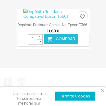
€ ONLINE
favorite_border
Depósito Resíduos Compatível Epson T3661
11,60 €
COMPRAR

€ ONLINE
Facebook
LinkedIn
Usamos cookies de
Permitir Cookies
terceiros para
melhorar sua