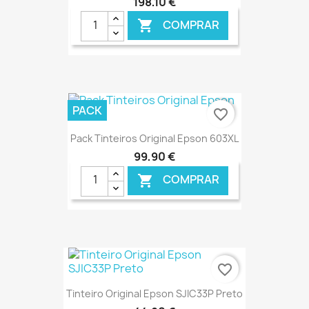
198,10 €
COMPRAR

€ ONLINE
PACK
favorite_border
Pack Tinteiros Original Epson 603XL
99,90 €
COMPRAR

€ ONLINE
favorite_border
Tinteiro Original Epson SJIC33P Preto