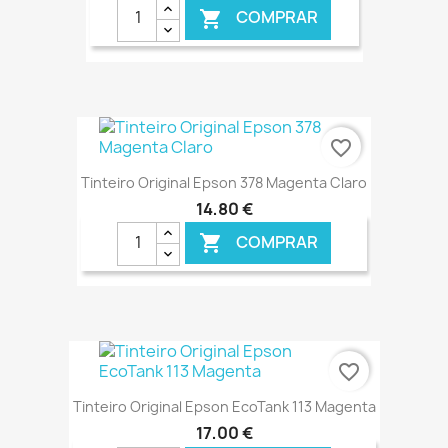
COMPRAR

€ ONLINE
favorite_border
Tinteiro Original Epson 378 Magenta Claro
14,80 €
COMPRAR

€ ONLINE
favorite_border
Tinteiro Original Epson EcoTank 113 Magenta
17,00 €