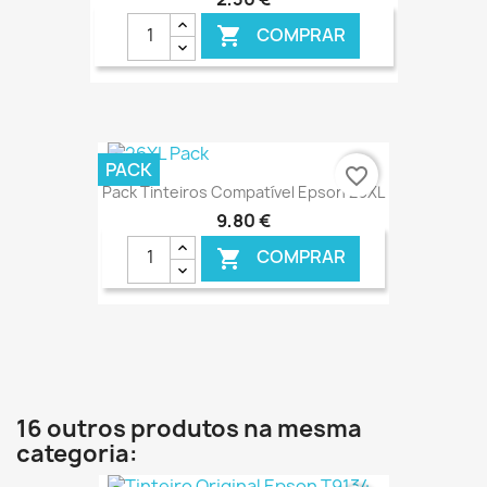
COMPRAR

€ ONLINE
PACK
favorite_border
Pack Tinteiros Compatível Epson 26XL
9,80 €
COMPRAR

€ ONLINE
16 outros produtos na mesma
categoria: