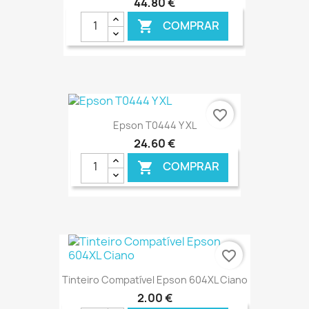
44,80 €
COMPRAR

€ ONLINE
favorite_border
Epson T0444 Y XL
24,60 €
COMPRAR

€ ONLINE
favorite_border
Tinteiro Compatível Epson 604XL Ciano
2,00 €