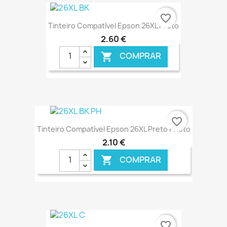
€ ONLINE
favorite_border
Tinteiro Compatível Epson 26XL Preto
2,60 €
COMPRAR

€ ONLINE
favorite_border
Tinteiro Compatível Epson 26XL Preto Photo
2,10 €
COMPRAR

€ ONLINE
favorite_border