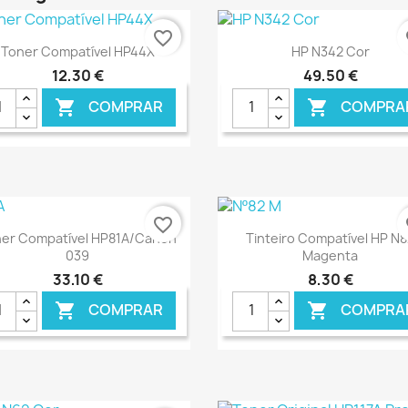
favorite_border
fa
Ver+
Ver+


Toner Compatível HP44X
HP N342 Cor
12,30 €
49,50 €
COMPRAR
COMPRA


€ ONLINE
€ O
favorite_border
fa
Ver+
Ver+


er Compatível HP81A/Canon
Tinteiro Compatível HP N
039
Magenta
33,10 €
8,30 €
COMPRAR
COMPRA


€ ONLINE
€ O