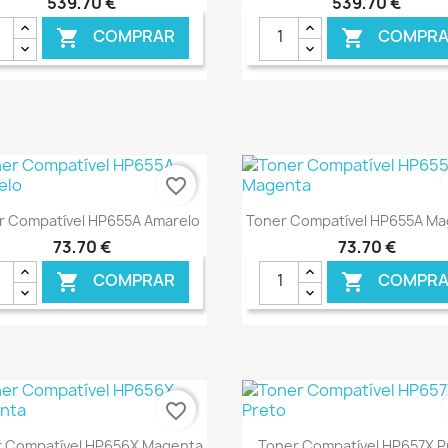
539,70 €
539,70 €
COMPRAR
COMPRA


€ ONLINE
€ O
favorite_border
Ver+
Ver+


r Compatível HP655A Amarelo
Toner Compatível HP655A M
73,70 €
73,70 €
COMPRAR
COMPRA


€ ONLINE
€ O
favorite_border
Ver+
Ver+


 Compatível HP656X Magenta
Toner Compatível HP657X P