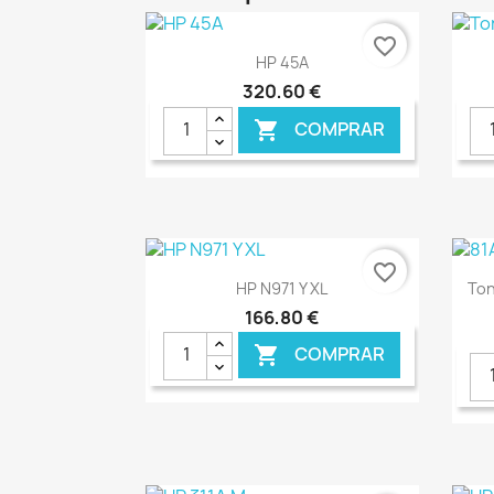
favorite_border
Ver+

HP 45A
320,60 €
COMPRAR

€ ONLINE
favorite_border
Ver+

HP N971 Y XL
Ton
166,80 €
COMPRAR

€ ONLINE