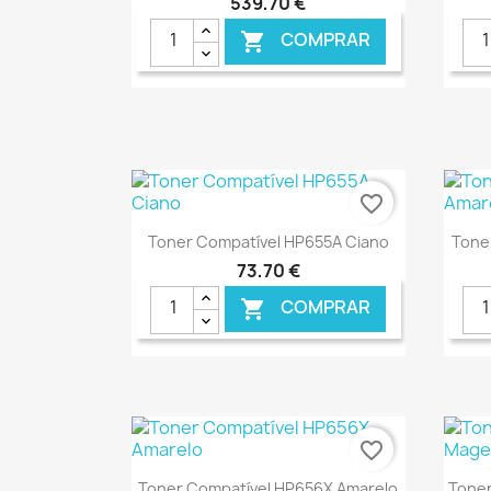
539,70 €
COMPRAR

€ ONLINE
favorite_border
Ver+

Toner Compatível HP655A Ciano
Tone
73,70 €
COMPRAR

€ ONLINE
favorite_border
Ver+

Toner Compatível HP656X Amarelo
Toner