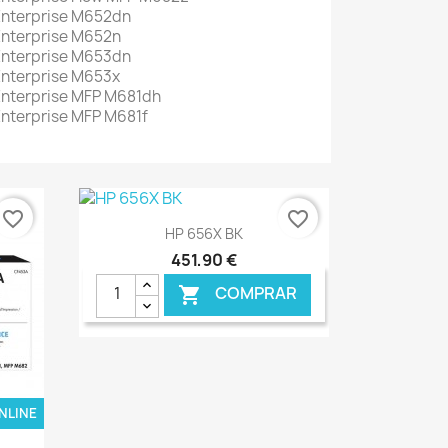
 Enterprise M652dn
Enterprise M652n
 Enterprise M653dn
Enterprise M653x
Enterprise MFP M681dh
Enterprise MFP M681f
favorite_border
favorite_border
Ver+

HP 656X BK
451,90 €
COMPRAR

NLINE
€ ONLINE