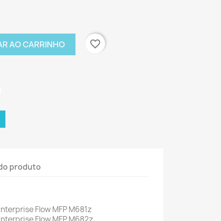
favorite_border
AR AO CARRINHO
do produto
Enterprise Flow MFP M681z
Enterprise Flow MFP M682z