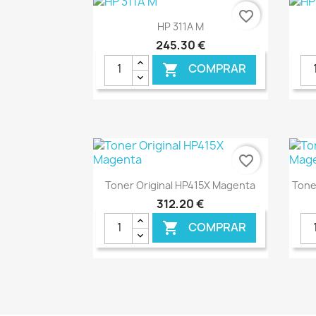
favorite_border
Ver+

HP 311A M
245,30 €
COMPRAR

€ ONLINE
favorite_border
Ver+

Toner Original HP415X Magenta
Tone
312,20 €
COMPRAR

€ ONLINE