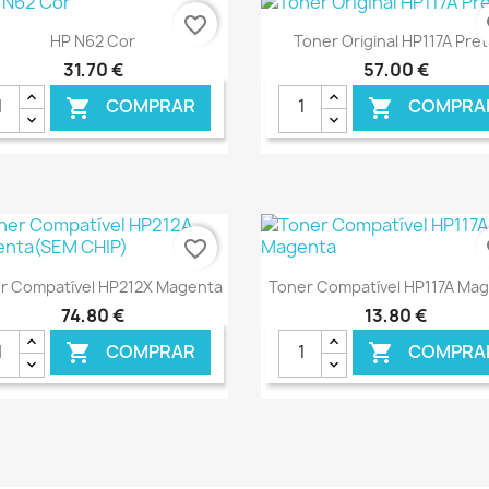
favorite_border
fa
Ver+
Ver+


HP N62 Cor
Toner Original HP117A Pre
31,70 €
57,00 €
COMPRAR
COMPRA


€ ONLINE
€ O
favorite_border
fa
Ver+
Ver+


r Compatível HP212X Magenta
Toner Compatível HP117A Ma
74,80 €
13,80 €
COMPRAR
COMPRA


€ ONLINE
€ O