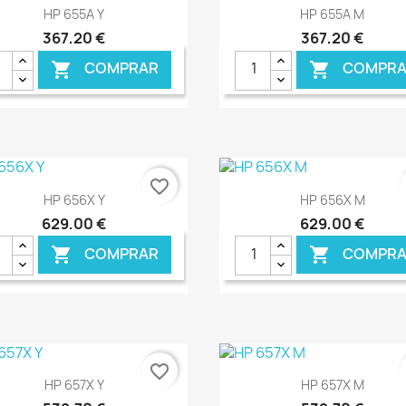
Ver+
Ver+


HP 655A Y
HP 655A M
367,20 €
367,20 €
COMPRAR
COMPRA


favorite_border
Ver+
Ver+


HP 656X Y
HP 656X M
629,00 €
629,00 €
COMPRAR
COMPRA


€ ONLINE
€ O
favorite_border
Ver+
Ver+


HP 657X Y
HP 657X M