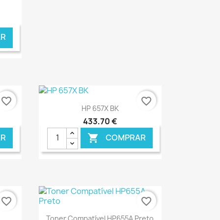
R
favorite_border
favorite_border
Ver+

HP 657X BK
433,70 €
R
COMPRAR

NLINE
€ ONLINE
favorite_border
favorite_border
Ver+

Toner Compatível HP655A Preto