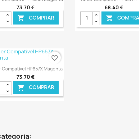
73,70 €
68,40 €
COMPRAR
COMPRA


€ ONLINE
€ O
favorite_border
Ver+

r Compatível HP657X Magenta
73,70 €
COMPRAR

€ ONLINE
categoria: