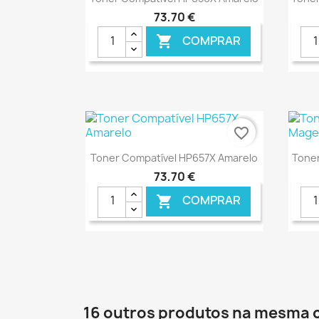
73,70 €
COMPRAR

€ ONLINE
favorite_border
Ver+

Toner Compatível HP657X Amarelo
Tone
73,70 €
COMPRAR

€ ONLINE
16 outros produtos na mesma 