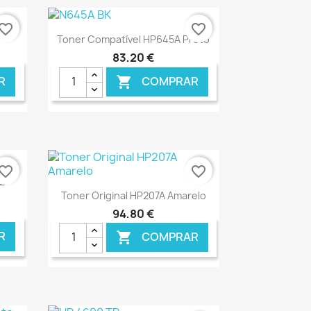
vorite_border
favorite_border
Ver+

Toner Compatível HP645A Preto
83,20 €
R
COMPRAR

NLINE
€ ONLINE
vorite_border
favorite_border
82
Ver+

Toner Original HP207A Amarelo
94,80 €
R
COMPRAR

NLINE
€ ONLINE