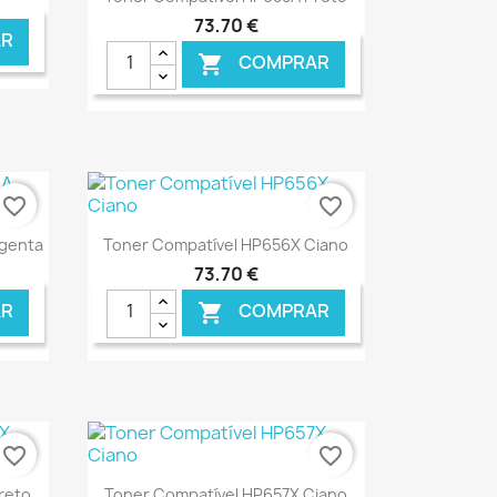
73,70 €
R
COMPRAR

NLINE
€ ONLINE
favorite_border
favorite_border
Ver+

agenta
Toner Compatível HP656X Ciano
73,70 €
R
COMPRAR

NLINE
€ ONLINE
favorite_border
favorite_border
Ver+

reto
Toner Compatível HP657X Ciano