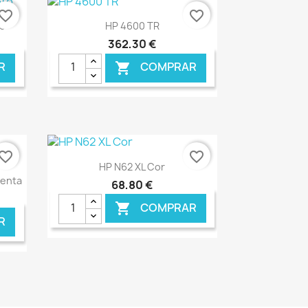
vorite_border
favorite_border
Ver+

to
HP 4600 TR
362,30 €
R
COMPRAR

NLINE
€ ONLINE
vorite_border
favorite_border
Ver+

HP N62 XL Cor
genta
68,80 €
COMPRAR

R
NLINE
€ ONLINE