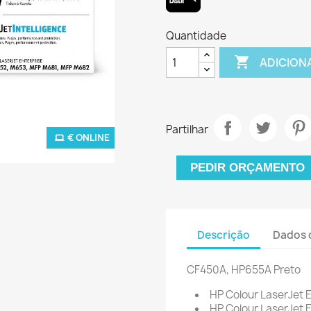
Quantidade

ADICION
Partilhar
€ ONLINE
PEDIR ORÇAMENTO
Descrição
Dados 
CF450A,
HP655A Preto
HP Colour LaserJet 
HP Colour LaserJet 