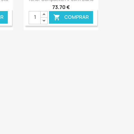
73,70 €
R
COMPRAR

NLINE
€ ONLINE