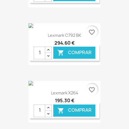
€ ONLINE
favorite_border
Lexmark C792 BK
294,60 €
COMPRAR

€ ONLINE
favorite_border
Lexmark X264
195,30 €
COMPRAR
