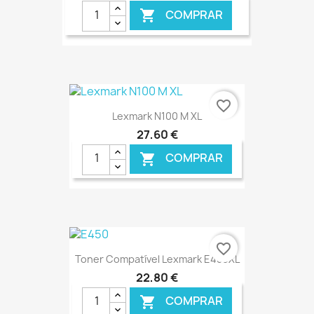
COMPRAR

€ ONLINE
favorite_border
Lexmark N100 M XL
27,60 €
COMPRAR

€ ONLINE
favorite_border
Toner Compatível Lexmark E450XL
22,80 €
COMPRAR
