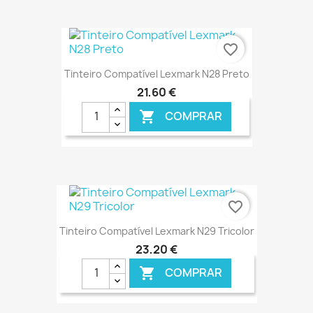
€ ONLINE
favorite_border
Tinteiro Compatível Lexmark N28 Preto
21,60 €
COMPRAR

€ ONLINE
favorite_border
Tinteiro Compatível Lexmark N29 Tricolor
23,20 €
COMPRAR
