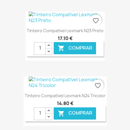
favorite_border
Tinteiro Compatível Lexmark N23 Preto
17,10 €
COMPRAR

€ ONLINE
favorite_border
Tinteiro Compatível Lexmark N24 Tricolor
14,80 €
COMPRAR
