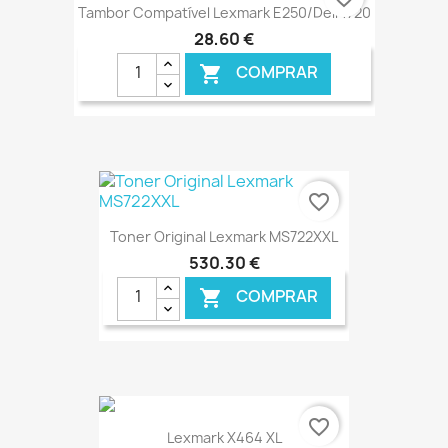
Tambor Compatível Lexmark E250/Dell 1720
28,60 €
COMPRAR

€ ONLINE
favorite_border
Toner Original Lexmark MS722XXL
530,30 €
COMPRAR

€ ONLINE
favorite_border
Lexmark X464 XL