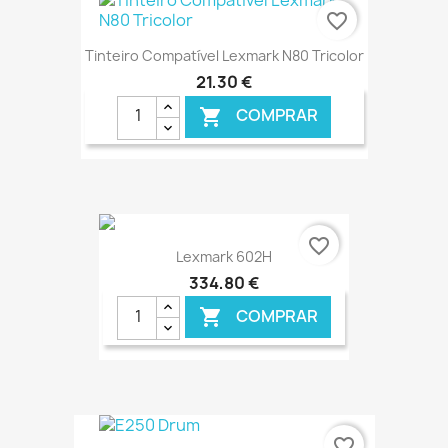
€ ONLINE
favorite_border
Tinteiro Compatível Lexmark N80 Tricolor
21,30 €
COMPRAR

€ ONLINE
favorite_border
Lexmark 602H
334,80 €
COMPRAR

€ ONLINE
favorite_border