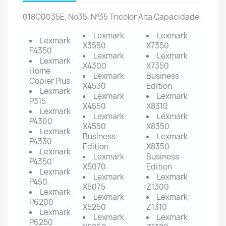
018C0035E, No35, Nº35 Tricolor Alta Capacidade
Lexmark
Lexmark
Lexmark
X3550
X7350
F4350
Lexmark
Lexmark
Lexmark
X4300
X7350
Home
Lexmark
Business
Copier Plus
X4530
Edition
Lexmark
Lexmark
Lexmark
P315
X4550
X8310
Lexmark
Lexmark
Lexmark
P4300
X4550
X8350
Lexmark
Business
Lexmark
P4330
Edition
X8350
Lexmark
Lexmark
Business
P4350
X5070
Edition
Lexmark
Lexmark
Lexmark
P450
X5075
Z1300
Lexmark
Lexmark
Lexmark
P6200
X5250
Z1310
Lexmark
Lexmark
Lexmark
P6250