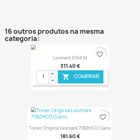
€ ONLINE
16 outros produtos na mesma
categoria:
favorite_border
Lexmark X746 M
311,40 €
COMPRAR

€ ONLINE
favorite_border
Toner Original Lexmark 71B2HC0 Ciano
181,60 €