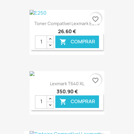
€ ONLINE
favorite_border
Toner Compatível Lexmark E250
26,60 €
COMPRAR

€ ONLINE
favorite_border
Lexmark T640 XL
350,90 €
COMPRAR
