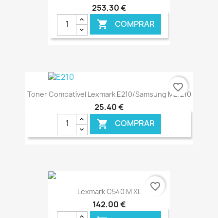
253,30 €
COMPRAR

€ ONLINE
favorite_border
Toner Compatível Lexmark E210/Samsung ML1210
25,40 €
COMPRAR

€ ONLINE
favorite_border
Lexmark C540 M XL
142,00 €