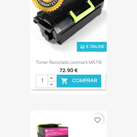
€ ONLINE
Toner Reciclado Lexmark MX718
72,90 €
COMPRAR

favorite_border