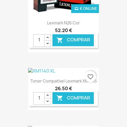
€ ONLINE
Lexmark N26 Cor
52,20 €
COMPRAR

favorite_border
Toner Compatível Lexmark XM1145
26,50 €
COMPRAR
