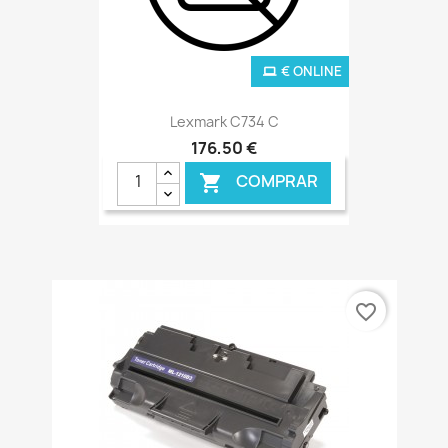
€ ONLINE
Lexmark C734 C
176,50 €
COMPRAR

favorite_border