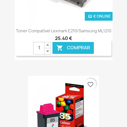
€ ONLINE
Toner Compatível Lexmark E210/Samsung ML1210
25,40 €
COMPRAR

favorite_border