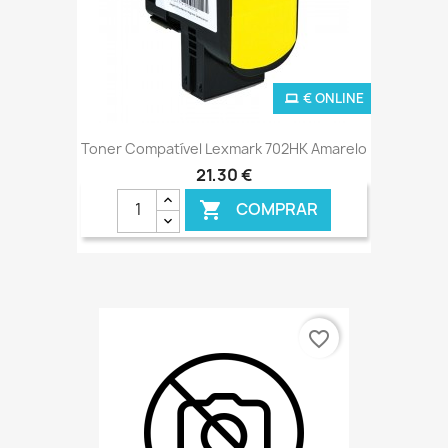
€ ONLINE
Toner Compatível Lexmark 702HK Amarelo
21,30 €
COMPRAR

favorite_border