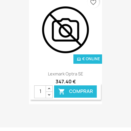
favorite_border
€ ONLINE
Lexmark Optra SE
347,40 €
COMPRAR
