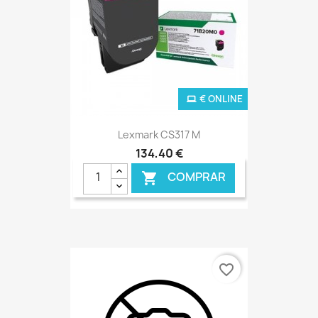
€ ONLINE
Lexmark CS317 M
134,40 €
COMPRAR

favorite_border