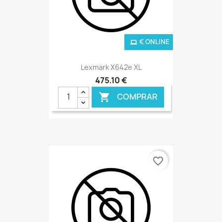
€ ONLINE
Lexmark X642e XL
475,10 €
COMPRAR

favorite_border