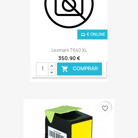
€ ONLINE
Lexmark T640 XL
350,90 €
COMPRAR

favorite_border