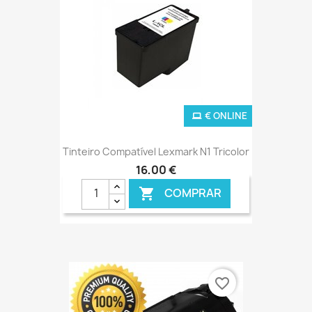
€ ONLINE
Tinteiro Compatível Lexmark N1 Tricolor
16,00 €
COMPRAR

favorite_border