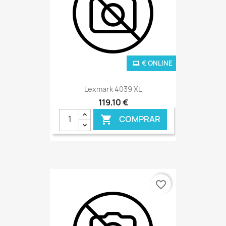
€ ONLINE
Lexmark 4039 XL
119,10 €
COMPRAR

favorite_border