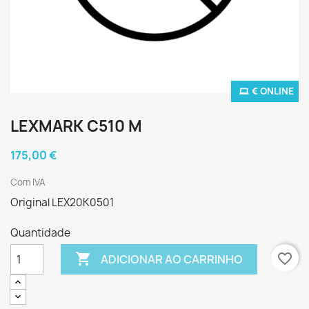
€ ONLINE
LEXMARK C510 M
175,00 €
Com IVA
Original LEX20K0501
Quantidade

favorite_border
ADICIONAR AO CARRINHO