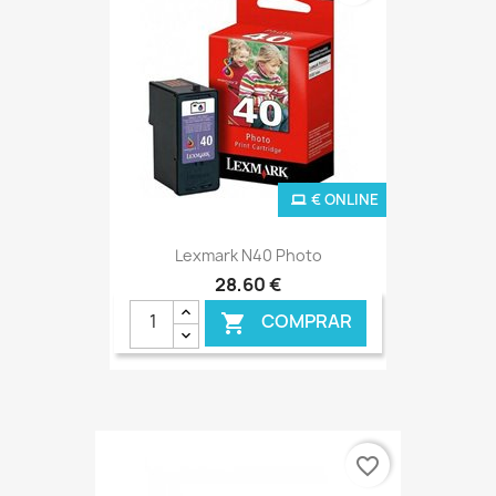
€ ONLINE
Lexmark N40 Photo
28,60 €
COMPRAR

favorite_border