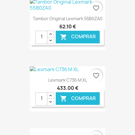
€ ONLINE
favorite_border
Tambor Original Lexmark 55B0ZA0
62,10 €
COMPRAR

€ ONLINE
favorite_border
Lexmark C736 M XL
433,00 €
COMPRAR

€ ONLINE