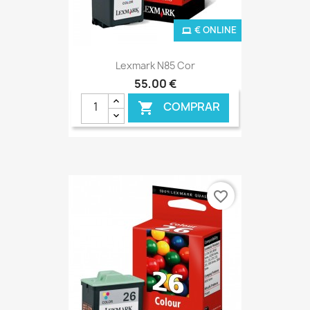
€ ONLINE
Lexmark N85 Cor
55,00 €
COMPRAR

favorite_border