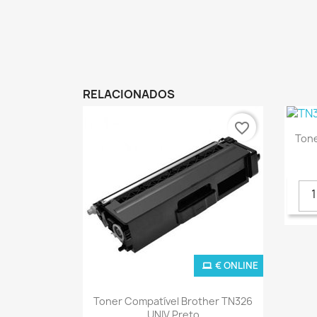
RELACIONADOS
favorite_border
Tone
€ ONLINE
Ver+

Toner Compatível Brother TN326
UNIV Preto