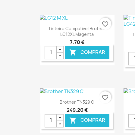
€ ONLINE
favorite_border
Ver+

Tinteiro Compatível Brother
LC12XL Magenta
T
7,70 €
COMPRAR

€ ONLINE
favorite_border
Ver+

Brother TN329 C
249,20 €
COMPRAR
