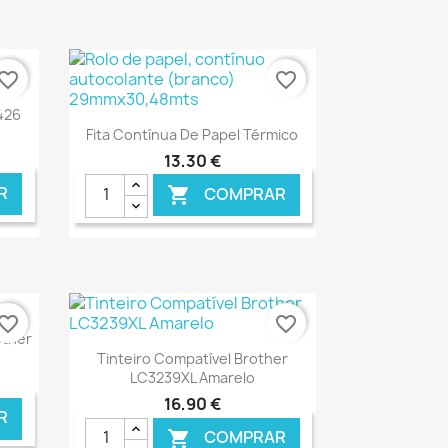
NLINE
€ ONLINE
vorite_border
favorite_border
C426
Ver+

Fita Contínua De Papel Térmico
13,30 €
R
COMPRAR

NLINE
€ ONLINE
vorite_border
favorite_border
other
Ver+

Tinteiro Compatível Brother
LC3239XL Amarelo
16,90 €
R
COMPRAR
