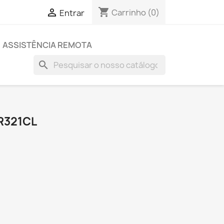
shopping_cart

Carrinho
(0)
Entrar
ASSISTÊNCIA REMOTA
search
R321CL