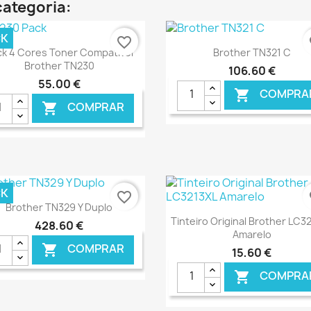
categoria:
CK
favorite_border
fa
Ver+
Ver+


ck 4 Cores Toner Compatível
Brother TN321 C
Brother TN230
106,60 €
55,00 €
COMPRA

COMPRAR

€ ONLINE
€ O
CK
favorite_border
fa
Ver+

Brother TN329 Y Duplo
Ver+

Tinteiro Original Brother LC3
428,60 €
Amarelo
COMPRAR

15,60 €
COMPRA
