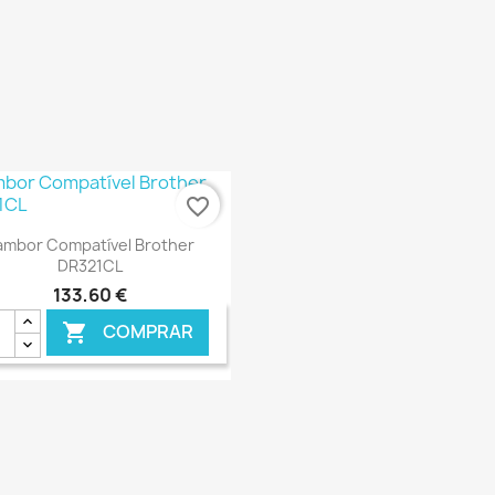
favorite_border
Ver+

ambor Compatível Brother
DR321CL
133,60 €
COMPRAR

€ ONLINE