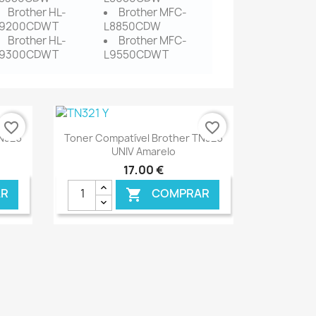
Brother HL-
Brother MFC-
L9200CDWT
L8850CDW
Brother HL-
Brother MFC-
L9300CDWT
L9550CDWT
favorite_border
favorite_border
Ver+

TN326
Toner Compatível Brother TN326
UNIV Amarelo
17,00 €
R
COMPRAR

ONLINE
€ ONLINE