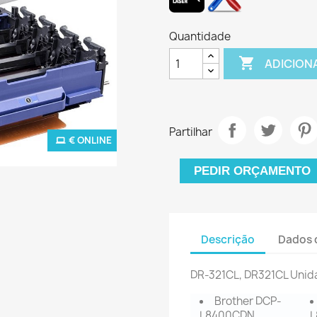
Quantidade

ADICION
Partilhar
€ ONLINE
PEDIR ORÇAMENTO
Descrição
Dados 
DR-321CL, DR321CL Uni
Brother DCP-
L8400CDN