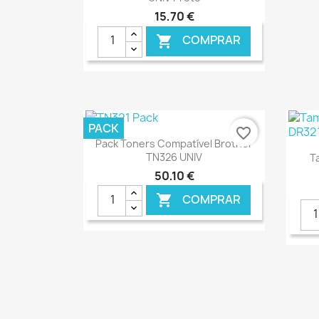
15,70 €
COMPRAR

PACK
favorite_border
Ver+

Pack Toners Compatível Brother
TN326 UNIV
T
50,10 €
COMPRAR

€ ONLINE