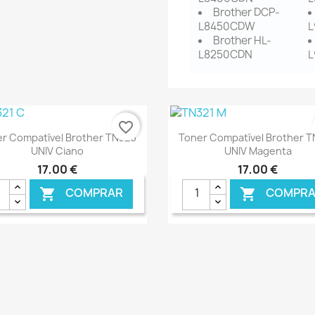
Brother DCP-
L8450CDW
Brother HL-
L8250CDN
favorite_border
Ver+
Ver+


r Compatível Brother TN326
Toner Compatível Brother 
UNIV Ciano
UNIV Magenta
17,00 €
17,00 €
COMPRAR
COMPRA


€ ONLINE
€ 