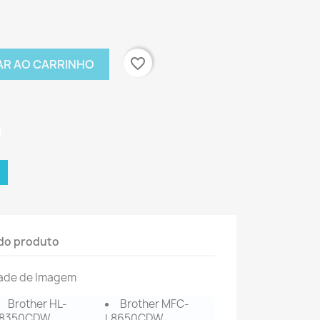
favorite_border
AR AO CARRINHO
do produto
dade de Imagem
Brother HL-
Brother MFC-
L8350CDW
L8650CDW