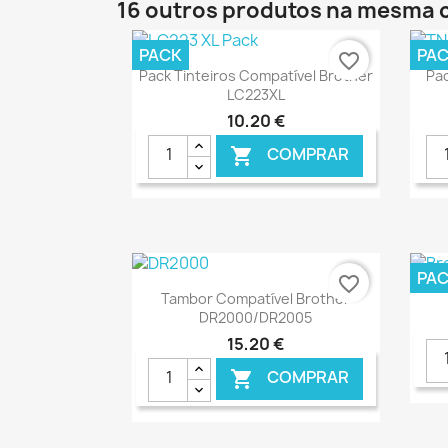
16 outros produtos na mesma 
PACK
PA
favorite_border
Ver+

Pack Tinteiros Compatível Brother
Pa
LC223XL
10,20 €
COMPRAR

€ ONLINE
PA
favorite_border
Ver+

Tambor Compatível Brother
DR2000/DR2005
15,20 €
COMPRAR
