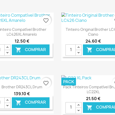
€ ONLINE
€ O
favorite_border
fa
Ver+
Ver+


inteiro Compatível Brother
Tinteiro Original Brother L
LC426XL Amarelo
Ciano
12,50 €
24,60 €
COMPRAR
COMPRA


€ ONLINE
€ O
PACK
favorite_border
fa
Ver+
Ver+


Brother DR243CL Drum
Pack Tinteiros Compatível Br
LC22XL
139,10 €
21,50 €
COMPRAR

COMPRA
