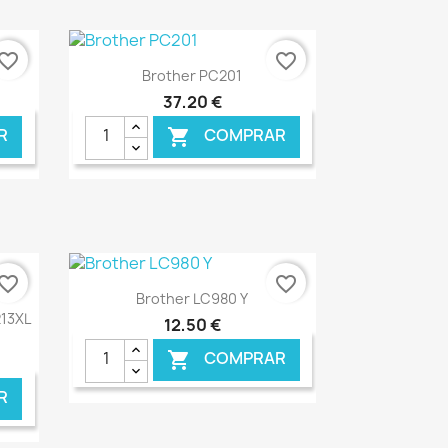
vorite_border
favorite_border
Ver+

Brother PC201
37,20 €
R
COMPRAR

NLINE
€ ONLINE
vorite_border
favorite_border
Ver+

Brother LC980 Y
213XL
12,50 €
COMPRAR

R