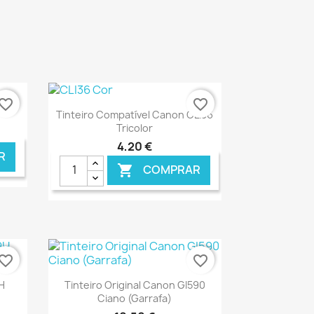
vorite_border
favorite_border
Ver+

Tinteiro Compatível Canon CLI36
Tricolor
4,20 €
R
COMPRAR

NLINE
€ ONLINE
vorite_border
favorite_border
Ver+

H
Tinteiro Original Canon GI590
Ciano (Garrafa)