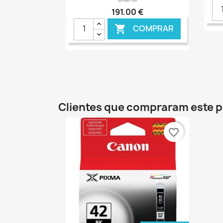
191,00 €
COMPRAR

€ ONLINE
Clientes que compraram este
favorite_border