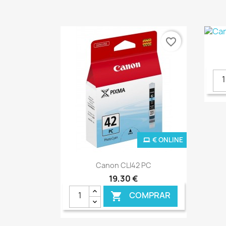
favorite_border
€ ONLINE
Ver+

Canon CLI42 PC
19,30 €
COMPRAR
