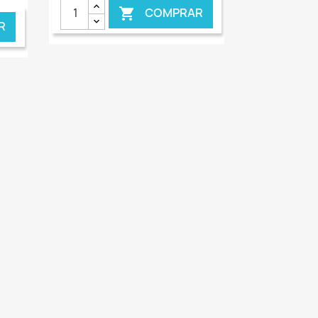
COMPRAR

R
NLINE
€ ONLINE