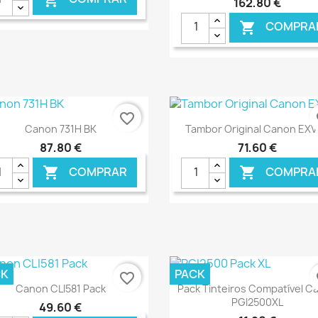
162,80 €
COMPRA

€ ONLINE
€ O
favorite_border
fa
Ver+
Ver+


Canon 731H BK
Tambor Original Canon EX
87,80 €
71,60 €
COMPRAR
COMPRA


€ ONLINE
€ O
CK
PACK
favorite_border
fa
Ver+
Ver+


Canon CLI581 Pack
Pack Tinteiros Compatível C
PGI2500XL
49,60 €