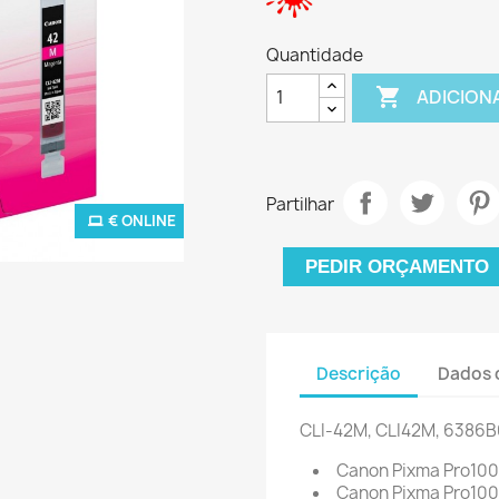
Quantidade

ADICION
Partilhar
€ ONLINE
PEDIR ORÇAMENTO
Descrição
Dados 
CLI-42M, CLI42M, 6386
Canon Pixma Pro100
Canon Pixma Pro10