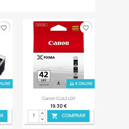
favorite_border
favorite_border
NLINE
€ ONLINE
Ver+

Canon CLI42 LGY
19,30 €
R
COMPRAR
