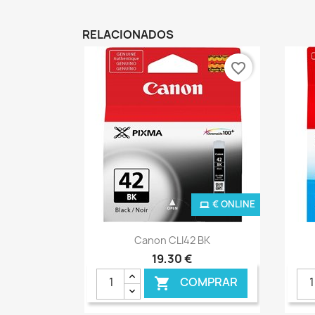
RELACIONADOS
favorite_border
€ ONLINE
Ver+

Canon CLI42 BK
19,30 €
COMPRAR
