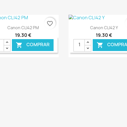
favorite_border
Ver+
Ver+


Canon CLI42 PM
Canon CLI42 Y
19,30 €
19,30 €
COMPRAR
COMPRA


€ ONLINE
€ O