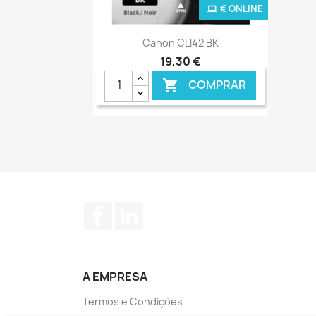
€ ONLINE
Ver+

Canon CLI42 BK
19,30 €
COMPRAR

Facebook
LinkedIn
A EMPRESA
Termos e Condições