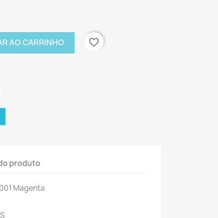
favorite_border
AR AO CARRINHO
do produto
B001 Magenta
0S