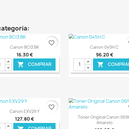
categoria:
favorite_border
fa
Ver+
Ver+


Canon BCI3 BK
Canon 045H C
16,30 €
96,20 €
COMPRAR
COMPRA


€ ONLINE
€ O
favorite_border
fa
Ver+

Canon EXV29 Y
Ver+

Toner Original Canon 069
127,80 €
Amarelo
COMPRAR
