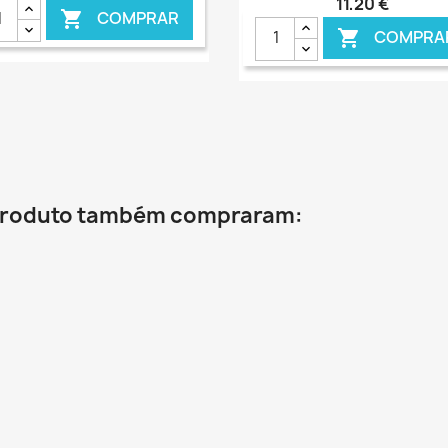
11,20 €
COMPRAR

COMPRA

€ ONLINE
€ O
 produto também compraram: