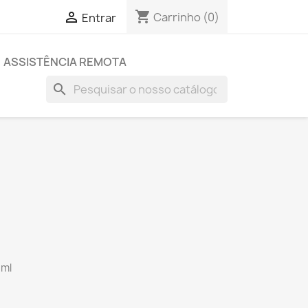
shopping_cart

Carrinho
(0)
Entrar
ASSISTÊNCIA REMOTA
search
3ml