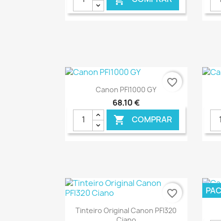
€ ONLINE
favorite_border
Ver+

Canon PFI1000 GY
68,10 €
COMPRAR

€ ONLINE
PA
favorite_border
Ver+

Tinteiro Original Canon PFI320
Ciano