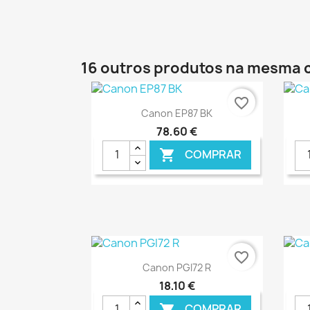
16 outros produtos na mesma 
favorite_border
Ver+

Canon EP87 BK
78,60 €
COMPRAR

€ ONLINE
favorite_border
Ver+

Canon PGI72 R
18,10 €
COMPRAR
