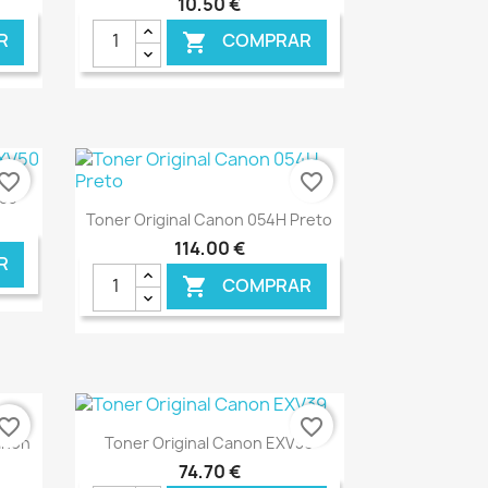
10,50 €
R
COMPRAR

NLINE
€ ONLINE
vorite_border
favorite_border
V50
Ver+

Toner Original Canon 054H Preto
114,00 €
R
COMPRAR

NLINE
€ ONLINE
vorite_border
favorite_border
Ver+

anon
Toner Original Canon EXV39
74,70 €