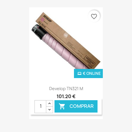
favorite_border
€ ONLINE
Develop TN321 M
101,20 €
COMPRAR
