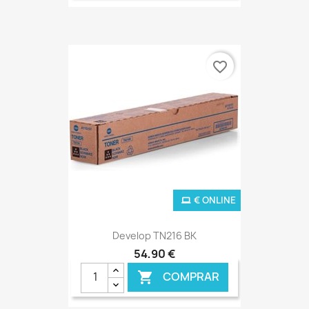
favorite_border
€ ONLINE
Develop TN216 BK
54,90 €
COMPRAR
