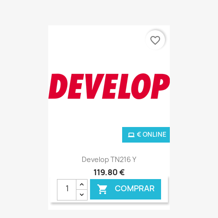
favorite_border
€ ONLINE
Develop TN216 Y
119,80 €
COMPRAR
