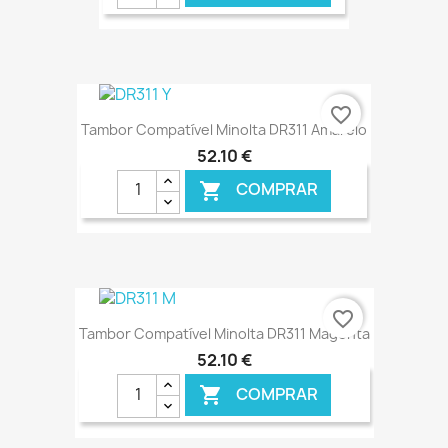
€ ONLINE
favorite_border
Tambor Compatível Minolta DR311 Amarelo
52,10 €
COMPRAR

€ ONLINE
favorite_border
Tambor Compatível Minolta DR311 Magenta
52,10 €
COMPRAR
