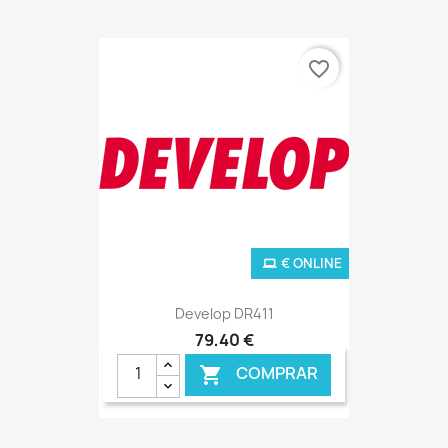
favorite_border
€ ONLINE
Develop DR411
79,40 €
COMPRAR
