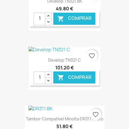
Develop TN321 BK
49,80 €
COMPRAR

€ ONLINE
favorite_border
Develop TN321 C
101,20 €
COMPRAR

€ ONLINE
favorite_border
Tambor Compatível Minolta DR311 Preto
51,80 €