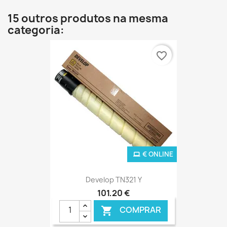
15 outros produtos na mesma
categoria:
favorite_border
€ ONLINE
Develop TN321 Y
101,20 €
COMPRAR
