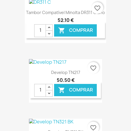
favorite_border
Tambor Compatível Minolta DR311 Ciano
52,10 €
COMPRAR

€ ONLINE
favorite_border
Develop TN217
50,50 €
COMPRAR

€ ONLINE
favorite_border