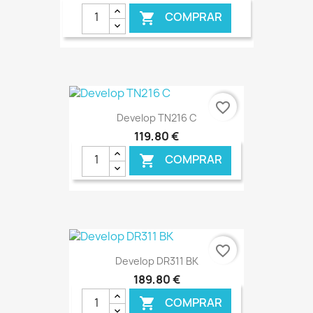
COMPRAR

€ ONLINE
favorite_border
Develop TN216 C
119,80 €
COMPRAR

€ ONLINE
favorite_border
Develop DR311 BK
189,80 €
COMPRAR
