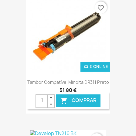
favorite_border
€ ONLINE
Tambor Compatível Minolta DR311 Preto
51,80 €
COMPRAR
