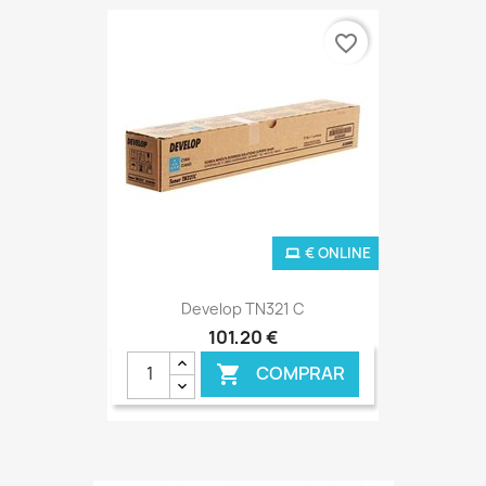
favorite_border
€ ONLINE
Develop TN321 C
101,20 €
COMPRAR
