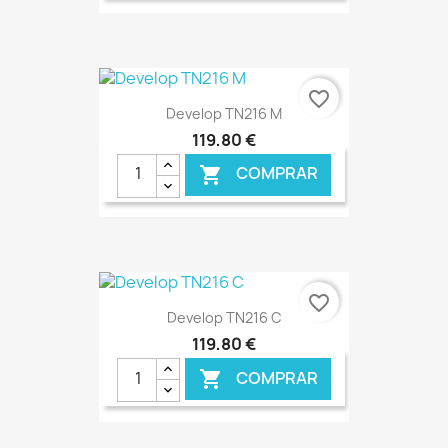
€ ONLINE
favorite_border
Develop TN216 M
119,80 €
COMPRAR

€ ONLINE
favorite_border
Develop TN216 C
119,80 €
COMPRAR
