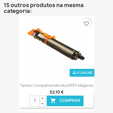
15 outros produtos na mesma
categoria:
favorite_border
€ ONLINE
Tambor Compatível Minolta DR311 Magenta
52,10 €
COMPRAR
