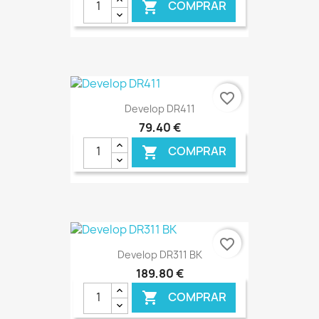
COMPRAR

€ ONLINE
favorite_border
Develop DR411
79,40 €
COMPRAR

€ ONLINE
favorite_border
Develop DR311 BK
189,80 €
COMPRAR
