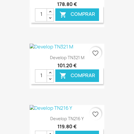
178,80 €
COMPRAR

€ ONLINE
favorite_border
Develop TN321 M
101,20 €
COMPRAR

€ ONLINE
favorite_border
Develop TN216 Y
119,80 €