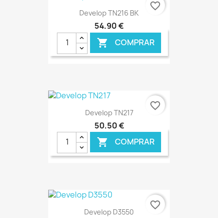
favorite_border
Develop TN216 BK
54,90 €
COMPRAR

€ ONLINE
favorite_border
Develop TN217
50,50 €
COMPRAR

€ ONLINE
favorite_border
Develop D3550