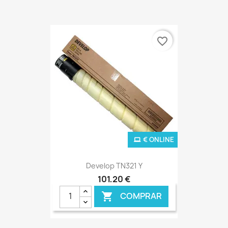
favorite_border
€ ONLINE
Develop TN321 Y
101,20 €
COMPRAR
