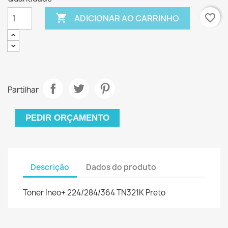

favorite_border
ADICIONAR AO CARRINHO
Partilhar
PEDIR ORÇAMENTO
Descrição
Dados do produto
Toner Ineo+ 224/284/364 TN321K Preto