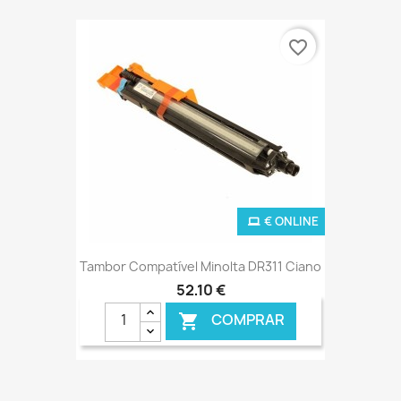
favorite_border
€ ONLINE
Tambor Compatível Minolta DR311 Ciano
52,10 €
COMPRAR
