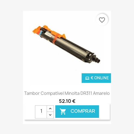
favorite_border
€ ONLINE
Tambor Compatível Minolta DR311 Amarelo
52,10 €
COMPRAR
