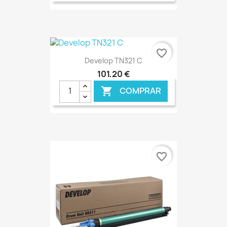
€ ONLINE
favorite_border
Develop TN321 C
101,20 €
COMPRAR

€ ONLINE
favorite_border