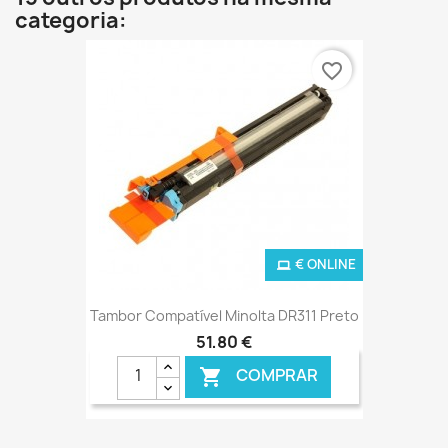
categoria:
favorite_border
€ ONLINE
Tambor Compatível Minolta DR311 Preto
51,80 €
COMPRAR
