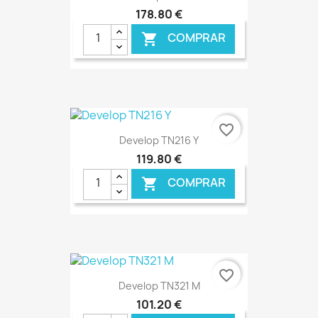
178,80 €
COMPRAR

€ ONLINE
favorite_border
Develop TN216 Y
119,80 €
COMPRAR

€ ONLINE
favorite_border
Develop TN321 M
101,20 €