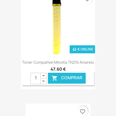
€ ONLINE
Toner Compatível Minolta TN216 Amarelo
47,60 €
COMPRAR

favorite_border