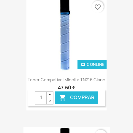
favorite_border
€ ONLINE
Toner Compatível Minolta TN216 Ciano
47,60 €
COMPRAR
