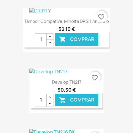
favorite_border
Tambor Compatível Minolta DR311 Amarelo
52,10 €
COMPRAR

€ ONLINE
favorite_border
Develop TN217
50,50 €
COMPRAR
