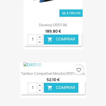
€ ONLINE
Develop DR311 BK
189,80 €
COMPRAR

favorite_border
Tambor Compatível Minolta DR311 Ciano
52,10 €
COMPRAR
