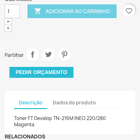

favorite_border
ADICIONAR AO CARRINHO
Partilhar
PEDIR ORÇAMENTO
Descrição
Dados do produto
Toner FT Develop TN-216M INEO 220/280
Magenta
RELACIONADOS