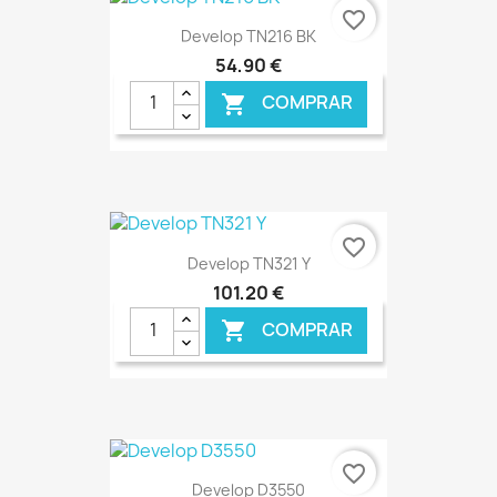
€ ONLINE
favorite_border
Develop TN216 BK
54,90 €
COMPRAR

€ ONLINE
favorite_border
Develop TN321 Y
101,20 €
COMPRAR

€ ONLINE
favorite_border
Develop D3550