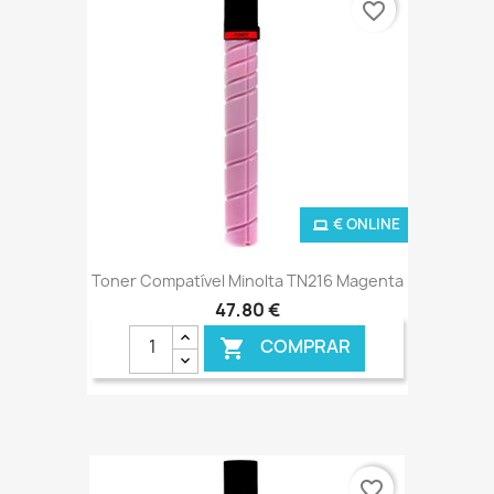
favorite_border
€ ONLINE
Toner Compatível Minolta TN216 Magenta
47,80 €
COMPRAR

favorite_border