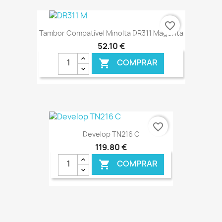
€ ONLINE
favorite_border
Tambor Compatível Minolta DR311 Magenta
52,10 €
COMPRAR

€ ONLINE
favorite_border
Develop TN216 C
119,80 €
COMPRAR
