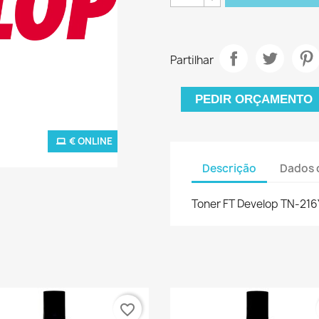
Partilhar
PEDIR ORÇAMENTO
€ ONLINE
Descrição
Dados 
Toner FT Develop TN-21
favorite_border