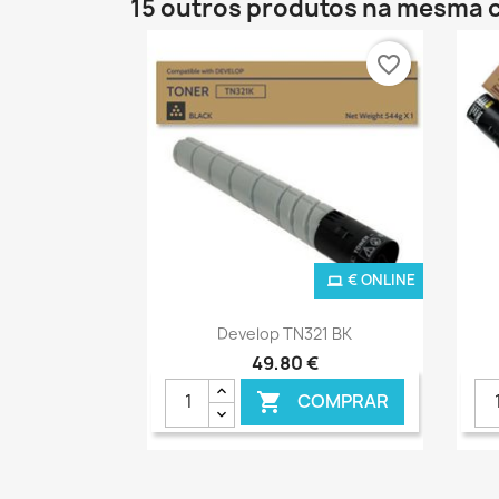
15 outros produtos na mesma c
favorite_border
€ ONLINE
Ver+

Develop TN321 BK
49,80 €
COMPRAR
