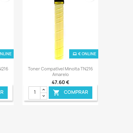
ONLINE
€ ONLINE
Ver+

N216
Toner Compatível Minolta TN216
Amarelo
47,60 €
R
COMPRAR
