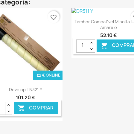
ategoria:
favorite_border
fa
Ver+

Tambor Compatível Minolta D
Amarelo
52,10 €
COMPRA

€ ONLINE
€ O
Ver+

Develop TN321 Y
101,20 €
COMPRAR
