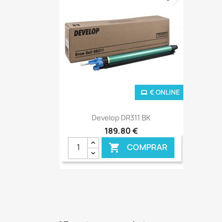
€ ONLINE
Ver+

Develop DR311 BK
189,80 €
COMPRAR
