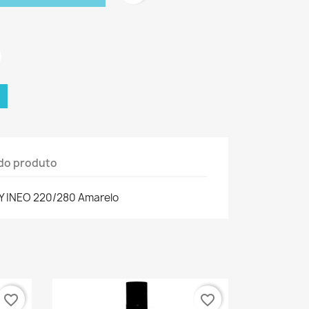
do produto
6Y INEO 220/280 Amarelo
favorite_border
favorite_border