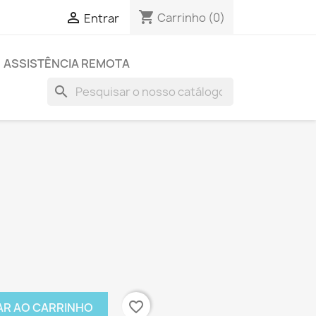
shopping_cart

Carrinho
(0)
Entrar
ASSISTÊNCIA REMOTA
search
favorite_border
AR AO CARRINHO