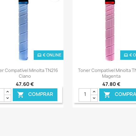
€ ONLINE
€ 
Ver+
Ver+


er Compatível Minolta TN216
Toner Compatível Minolta T
Ciano
Magenta
47,60 €
47,80 €
COMPRAR
COMPRA

