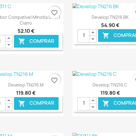
favorite_border
fa
Ver+
Ver+


bor Compatível Minolta DR311
Develop TN216 BK
Ciano
54,90 €
52,10 €
COMPRA

COMPRAR

€ ONLINE
€ O
favorite_border
fa
Ver+
Ver+


Develop TN216 M
Develop TN216 C
119,80 €
119,80 €
COMPRAR
COMPRA

