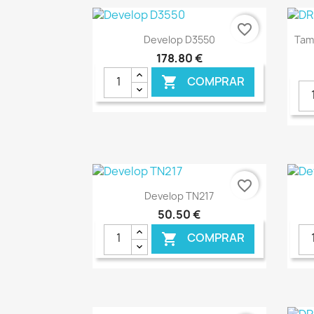
favorite_border
Ver+

Develop D3550
Tam
178,80 €
COMPRAR

€ ONLINE
favorite_border
Ver+

Develop TN217
50,50 €
COMPRAR
