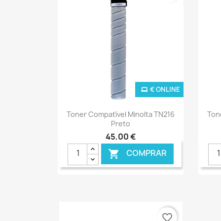
€ ONLINE
Ver+

Toner Compatível Minolta TN216
Ton
Preto
45,00 €
COMPRAR

favorite_border