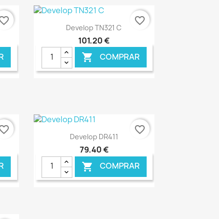
vorite_border
favorite_border
Ver+

Develop TN321 C
101,20 €
R
COMPRAR

NLINE
€ ONLINE
vorite_border
favorite_border
Ver+

Develop DR411
79,40 €
R
COMPRAR
