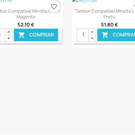
€ ONLINE
€ O
favorite_border
fa
Ver+
Ver+


bor Compatível Minolta DR311
Tambor Compatível Minolta D
Magenta
Preto
52,10 €
51,80 €
COMPRAR
COMPRA


€ ONLINE
€ O