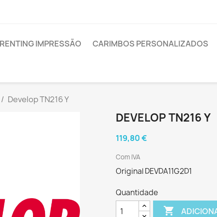
RENTING IMPRESSÃO
CARIMBOS PERSONALIZADOS
Develop TN216 Y
DEVELOP TN216 Y
119,80 €
Com IVA
Original DEVDA11G2D1
Quantidade

ADICION