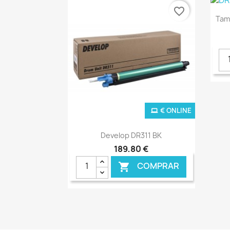
€ ONLINE
favorite_border
Tam
€ ONLINE
Ver+

Develop DR311 BK
189,80 €
COMPRAR
