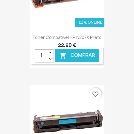
€ ONLINE
Toner Compatível HP N207X Preto
22,90 €
COMPRAR

favorite_border