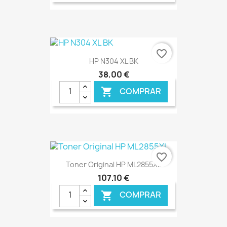
€ ONLINE
favorite_border
HP N304 XL BK
38,00 €
COMPRAR

€ ONLINE
favorite_border
Toner Original HP ML2855XL
107,10 €
COMPRAR
