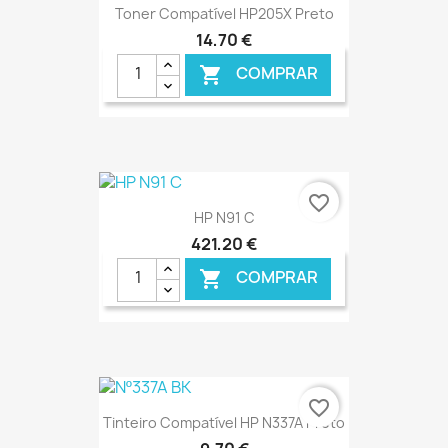
Toner Compatível HP205X Preto
14,70 €
COMPRAR

€ ONLINE
favorite_border
HP N91 C
421,20 €
COMPRAR

€ ONLINE
favorite_border
Tinteiro Compatível HP N337A Preto