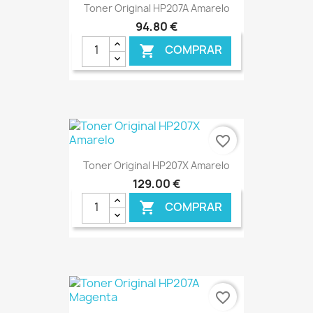
Toner Original HP207A Amarelo
94,80 €
COMPRAR

€ ONLINE
favorite_border
Toner Original HP207X Amarelo
129,00 €
COMPRAR

€ ONLINE
favorite_border