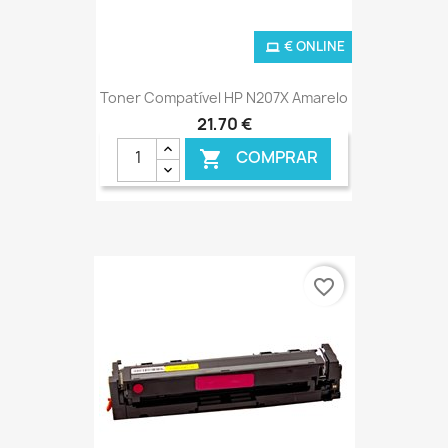
€ ONLINE
Toner Compatível HP N207X Amarelo
21,70 €
COMPRAR

favorite_border