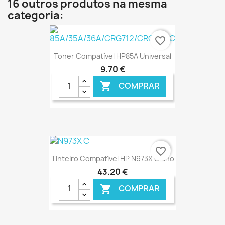
16 outros produtos na mesma
categoria:
favorite_border
Toner Compatível HP85A Universal
9,70 €
COMPRAR

€ ONLINE
favorite_border
Tinteiro Compatível HP N973X Ciano
43,20 €
COMPRAR
