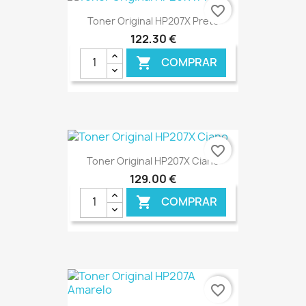
€ ONLINE
favorite_border
Toner Original HP207X Preto
122,30 €
COMPRAR

€ ONLINE
favorite_border
Toner Original HP207X Ciano
129,00 €
COMPRAR

€ ONLINE
favorite_border