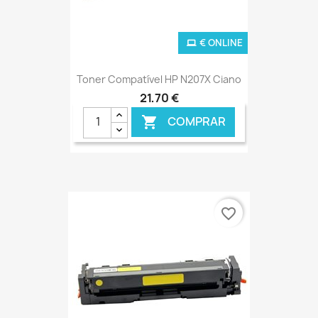
€ ONLINE
Toner Compatível HP N207X Ciano
21,70 €
COMPRAR

favorite_border