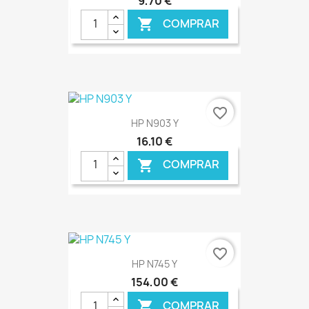
9,70 €
COMPRAR

€ ONLINE
favorite_border
HP N903 Y
16,10 €
COMPRAR

€ ONLINE
favorite_border
HP N745 Y
154,00 €
COMPRAR
