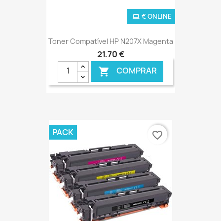
€ ONLINE
Toner Compatível HP N207X Magenta
21,70 €
COMPRAR

PACK
favorite_border