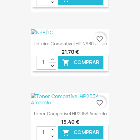
€ ONLINE
favorite_border
Tinteiro Compatível HP N980 Ciano
21,70 €
COMPRAR

€ ONLINE
favorite_border
Toner Compatível HP205A Amarelo
15,40 €
COMPRAR
