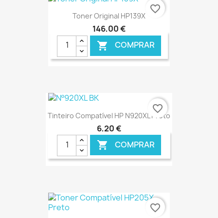
€ ONLINE
favorite_border
Toner Original HP139X
146,00 €
COMPRAR

€ ONLINE
favorite_border
Tinteiro Compatível HP N920XL Preto
6,20 €
COMPRAR

€ ONLINE
favorite_border