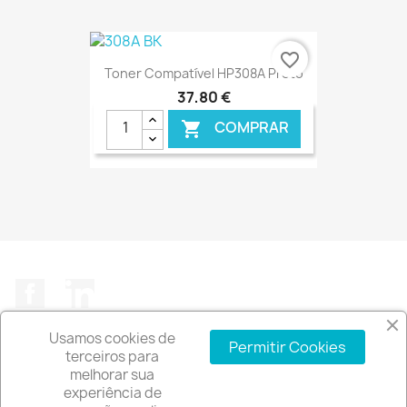
€ ONLINE
favorite_border
Toner Compatível HP308A Preto
37,80 €
COMPRAR

€ ONLINE
Facebook
LinkedIn
Usamos cookies de
Permitir Cookies
terceiros para
melhorar sua
experiência de
A EMPRESA
