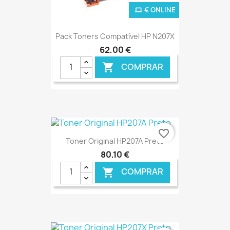
€ ONLINE
Pack Toners Compatível HP N207X
62,00 €
COMPRAR

favorite_border
Toner Original HP207A Preto
80,10 €
COMPRAR
