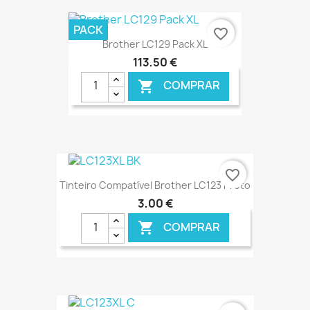
€ ONLINE
PACK
favorite_border
Brother LC129 Pack XL
113,50 €
COMPRAR

€ ONLINE
favorite_border
Tinteiro Compatível Brother LC123 Preto
3,00 €
COMPRAR

€ ONLINE