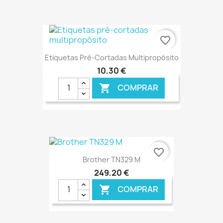
€ ONLINE
favorite_border
Etiquetas Pré-Cortadas Multipropósito
10,30 €
COMPRAR

€ ONLINE
favorite_border
Brother TN329 M
249,20 €
COMPRAR
