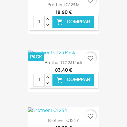
favorite_border
Brother LC123 M
18,90 €
COMPRAR

€ ONLINE
PACK
favorite_border
Brother LC123 Pack
83,40 €
COMPRAR

€ ONLINE
favorite_border
Brother LC123 Y