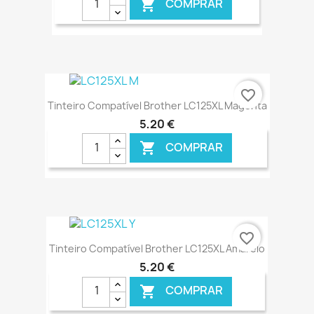
COMPRAR

€ ONLINE
favorite_border
Tinteiro Compatível Brother LC125XL Magenta
5,20 €
COMPRAR

€ ONLINE
favorite_border
Tinteiro Compatível Brother LC125XL Amarelo
5,20 €
COMPRAR
