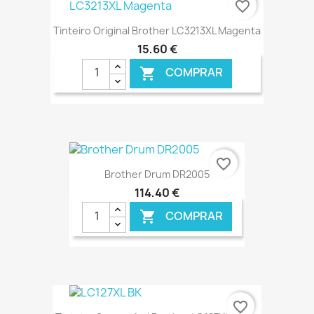
favorite_border
Tinteiro Original Brother LC3213XL Magenta
15,60 €
COMPRAR

€ ONLINE
favorite_border
Brother Drum DR2005
114,40 €
COMPRAR

€ ONLINE
favorite_border