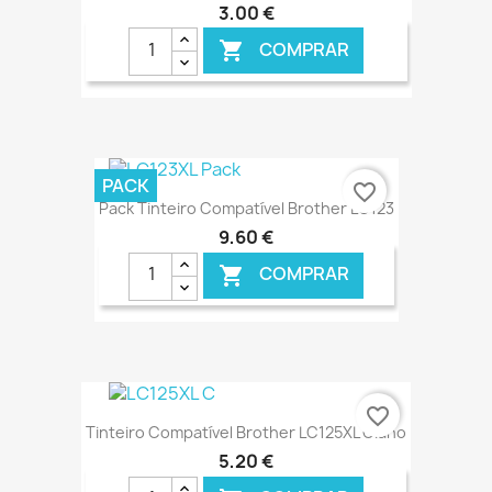
3,00 €
COMPRAR

€ ONLINE
PACK
favorite_border
Pack Tinteiro Compatível Brother LC123
9,60 €
COMPRAR

€ ONLINE
favorite_border
Tinteiro Compatível Brother LC125XL Ciano
5,20 €