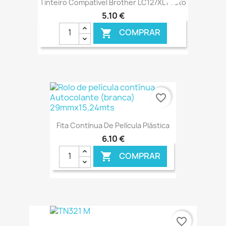
Tinteiro Compatível Brother LC127XL Preto
5,10 €
COMPRAR

€ ONLINE
favorite_border
Fita Contínua De Película Plástica
6,10 €
COMPRAR

€ ONLINE
favorite_border