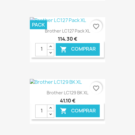
€ ONLINE
PACK
favorite_border
Brother LC127 Pack XL
114,30 €
COMPRAR

€ ONLINE
favorite_border
Brother LC129 BK XL
41,10 €
COMPRAR
