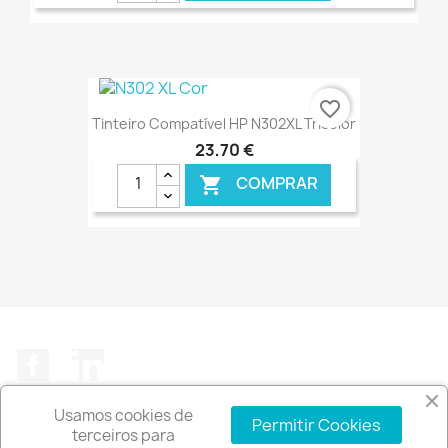
€ ONLINE
favorite_border
Tinteiro Compatível HP N302XL Tricolor
23,70 €
COMPRAR

€ ONLINE
Facebook
LinkedIn
Usamos cookies de
Permitir Cookies
terceiros para