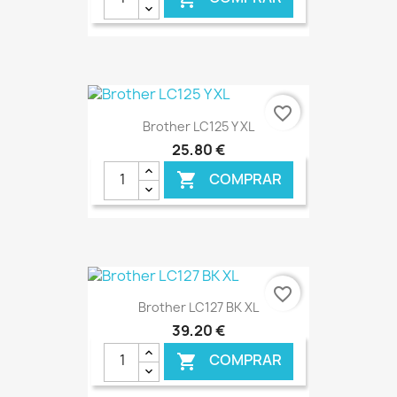
€ ONLINE
favorite_border
Brother LC125 Y XL
25,80 €
COMPRAR

€ ONLINE
favorite_border
Brother LC127 BK XL
39,20 €
COMPRAR
