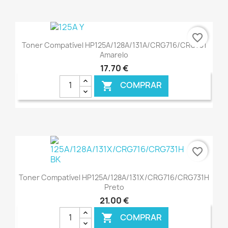
€ ONLINE
favorite_border
Toner Compatível HP125A/128A/131A/CRG716/CRG731
Amarelo
17,70 €
COMPRAR

€ ONLINE
favorite_border
Toner Compatível HP125A/128A/131X/CRG716/CRG731H
Preto
21,00 €
COMPRAR
