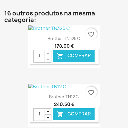
€ ONLINE
16 outros produtos na mesma
categoria:
favorite_border
Brother TN325 C
178,00 €
COMPRAR

€ ONLINE
favorite_border
Brother TN12 C
240,50 €
COMPRAR
