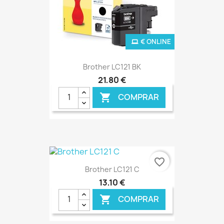
€ ONLINE
Brother LC121 BK
21,80 €
COMPRAR

favorite_border
Brother LC121 C
13,10 €
COMPRAR
