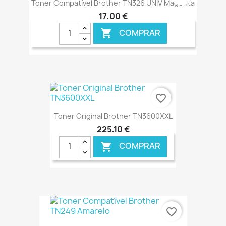
Toner Compatível Brother TN326 UNIV Magenta
17,00 €
COMPRAR

€ ONLINE
favorite_border
Toner Original Brother TN3600XXL
225,10 €
COMPRAR

€ ONLINE
favorite_border