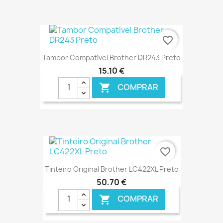
€ ONLINE
favorite_border
Tambor Compatível Brother DR243 Preto
15,10 €
COMPRAR

€ ONLINE
favorite_border
Tinteiro Original Brother LC422XL Preto
50,70 €
COMPRAR
