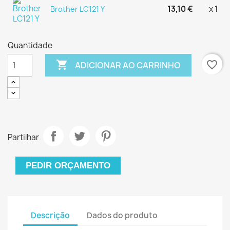
13,10 €
x 1
Brother LC121 Y
Quantidade

favorite_border
ADICIONAR AO CARRINHO
Partilhar
PEDIR ORÇAMENTO
Descrição
Dados do produto