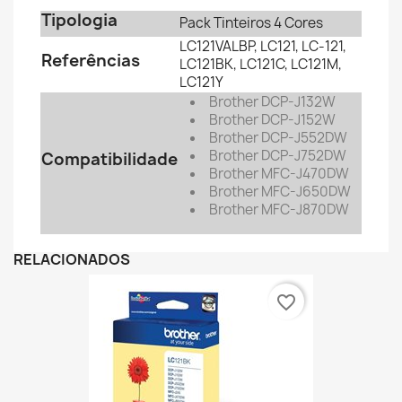
Tipologia
Pack Tinteiros 4 Cores
LC121VALBP, LC121, LC-121,
Referências
LC121BK, LC121C, LC121M,
LC121Y
Brother DCP-J132W
Brother
DCP-J152W
Brother
DCP-J552DW
Brother
DCP-J752DW
Compatibilidade
Brother
MFC-J470DW
Brother
MFC-J650DW
Brother
MFC-J870DW
RELACIONADOS
favorite_border