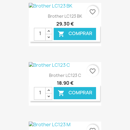
€ ONLINE
favorite_border
Brother LC123 BK
29,30 €
COMPRAR

€ ONLINE
favorite_border
Brother LC123 C
18,90 €
COMPRAR

€ ONLINE