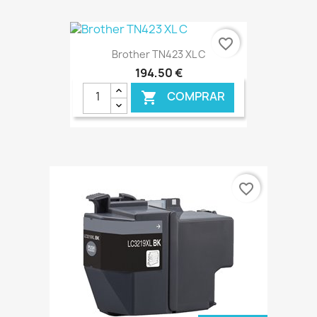
€ ONLINE
favorite_border
Brother TN423 XL C
194,50 €
COMPRAR

€ ONLINE
favorite_border