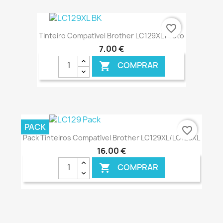
€ ONLINE
favorite_border
Tinteiro Compatível Brother LC129XL Preto
7,00 €
COMPRAR

€ ONLINE
PACK
favorite_border
Pack Tinteiros Compatível Brother LC129XL/LC125XL
16,00 €
COMPRAR
