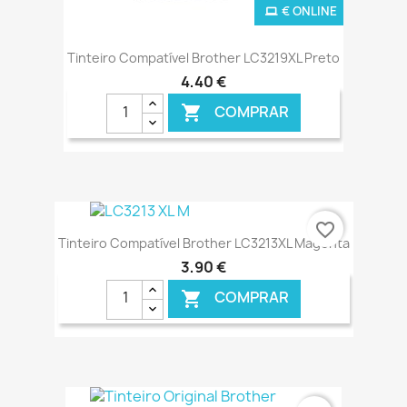
€ ONLINE
Tinteiro Compatível Brother LC3219XL Preto
4,40 €
COMPRAR

favorite_border
Tinteiro Compatível Brother LC3213XL Magenta
3,90 €
COMPRAR

€ ONLINE