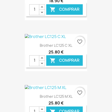
18,90 €
COMPRAR

€ ONLINE
favorite_border
Brother LC125 C XL
25,80 €
COMPRAR

€ ONLINE
favorite_border
Brother LC125 M XL
25,80 €
COMPRAR
