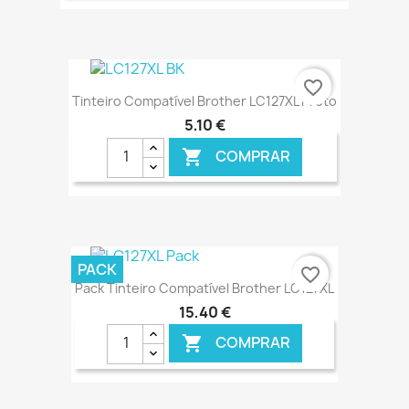
€ ONLINE
favorite_border
Tinteiro Compatível Brother LC127XL Preto
5,10 €
COMPRAR

€ ONLINE
PACK
favorite_border
Pack Tinteiro Compatível Brother LC127XL
15,40 €
COMPRAR
