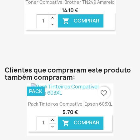
Toner Compatível Brother TN249 Amarelo
14,10 €
COMPRAR

€ ONLINE
Clientes que compraram este produto
também compraram:
PACK
favorite_border
Pack Tinteiros Compatível Epson 603XL
5,70 €
COMPRAR
